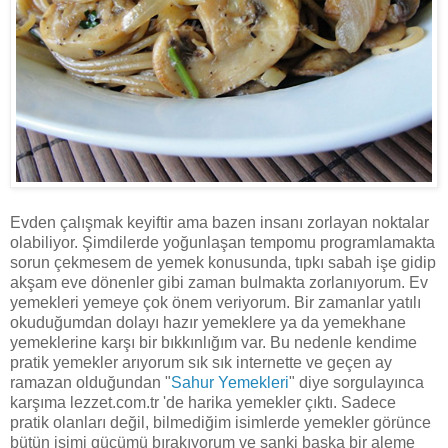
Evden çalışmak keyiftir ama bazen insanı zorlayan noktalar
olabiliyor. Şimdilerde yoğunlaşan tempomu programlamakta
sorun çekmesem de yemek konusunda, tıpkı sabah işe gidip
akşam eve dönenler gibi zaman bulmakta zorlanıyorum. Ev
yemekleri yemeye çok önem veriyorum. Bir zamanlar yatılı
okuduğumdan dolayı hazır yemeklere ya da yemekhane
yemeklerine karşı bir bıkkınlığım var. Bu nedenle kendime
pratik yemekler arıyorum sık sık internette ve geçen ay
ramazan olduğundan "
Sahur Yemekleri
" diye sorgulayınca
karşıma lezzet.com.tr 'de harika yemekler çıktı. Sadece
pratik olanları değil, bilmediğim isimlerde yemekler görünce
bütün işimi gücümü bırakıyorum ve sanki başka bir aleme