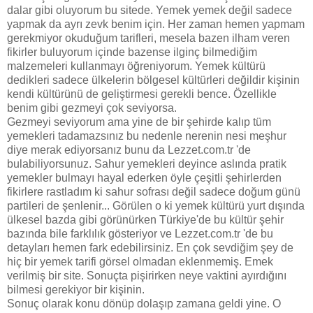
dalar gibi oluyorum bu sitede. Yemek yemek değil sadece
yapmak da ayrı zevk benim için. Her zaman hemen yapmam
gerekmiyor okuduğum tarifleri, mesela bazen ilham veren
fikirler buluyorum içinde bazense ilginç bilmediğim
malzemeleri kullanmayı öğreniyorum. Yemek kültürü
dedikleri sadece ülkelerin bölgesel kültürleri değildir kişinin
kendi kültürünü de geliştirmesi gerekli bence. Özellikle
benim gibi gezmeyi çok seviyorsa.
Gezmeyi seviyorum ama yine de bir şehirde kalıp tüm
yemekleri tadamazsınız bu nedenle nerenin nesi meşhur
diye merak ediyorsanız bunu da Lezzet.com.tr 'de
bulabiliyorsunuz. Sahur yemekleri deyince aslında pratik
yemekler bulmayı hayal ederken öyle çeşitli şehirlerden
fikirlere rastladım ki sahur sofrası değil sadece doğum günü
partileri de şenlenir... Görülen o ki yemek kültürü yurt dışında
ülkesel bazda gibi görünürken Türkiye'de bu kültür şehir
bazında bile farklılık gösteriyor ve Lezzet.com.tr 'de bu
detayları hemen fark edebilirsiniz. En çok sevdiğim şey de
hiç bir yemek tarifi görsel olmadan eklenmemiş. Emek
verilmiş bir site. Sonuçta pişirirken neye vaktini ayırdığını
bilmesi gerekiyor bir kişinin.
Sonuç olarak konu dönüp dolaşıp zamana geldi yine. O