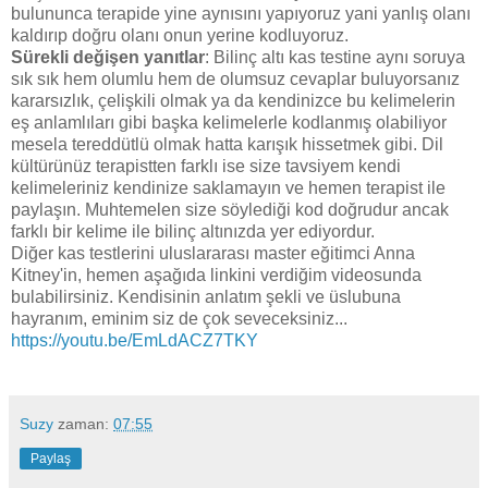
bulununca terapide yine aynısını yapıyoruz yani yanlış olanı
kaldırıp doğru olanı onun yerine kodluyoruz.
Sürekli değişen yanıtlar
: Bilinç altı kas testine aynı soruya
sık sık hem olumlu hem de olumsuz cevaplar buluyorsanız
kararsızlık, çelişkili olmak ya da kendinizce bu kelimelerin
eş anlamlıları gibi başka kelimelerle kodlanmış olabiliyor
mesela tereddütlü olmak hatta karışık hissetmek gibi. Dil
kültürünüz terapistten farklı ise size tavsiyem kendi
kelimeleriniz kendinize saklamayın ve hemen terapist ile
paylaşın. Muhtemelen size söylediği kod doğrudur ancak
farklı bir kelime ile bilinç altınızda yer ediyordur.
Diğer kas testlerini uluslararası master eğitimci Anna
Kitney'in, hemen aşağıda linkini verdiğim videosunda
bulabilirsiniz. Kendisinin anlatım şekli ve üslubuna
hayranım, eminim siz de çok seveceksiniz...
https://youtu.be/EmLdACZ7TKY
Suzy
zaman:
07:55
Paylaş