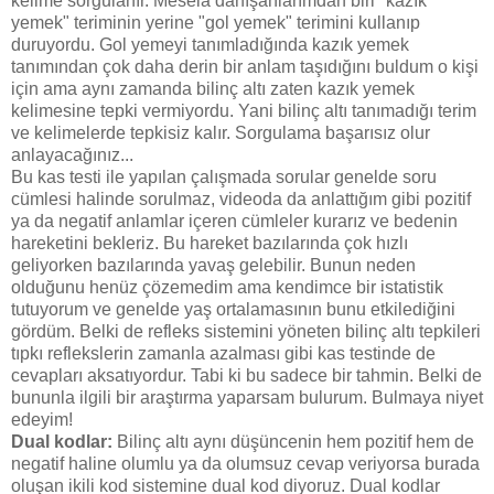
kelime sorgulanır. Mesela danışanlarımdan biri "kazık
yemek" teriminin yerine "gol yemek" terimini kullanıp
duruyordu. Gol yemeyi tanımladığında kazık yemek
tanımından çok daha derin bir anlam taşıdığını buldum o kişi
için ama aynı zamanda bilinç altı zaten kazık yemek
kelimesine tepki vermiyordu. Yani bilinç altı tanımadığı terim
ve kelimelerde tepkisiz kalır. Sorgulama başarısız olur
anlayacağınız...
Bu kas testi ile yapılan çalışmada sorular genelde soru
cümlesi halinde sorulmaz, videoda da anlattığım gibi pozitif
ya da negatif anlamlar içeren cümleler kurarız ve bedenin
hareketini bekleriz. Bu hareket bazılarında çok hızlı
geliyorken bazılarında yavaş gelebilir. Bunun neden
olduğunu henüz çözemedim ama kendimce bir istatistik
tutuyorum ve genelde yaş ortalamasının bunu etkilediğini
gördüm. Belki de refleks sistemini yöneten bilinç altı tepkileri
tıpkı reflekslerin zamanla azalması gibi kas testinde de
cevapları aksatıyordur. Tabi ki bu sadece bir tahmin. Belki de
bununla ilgili bir araştırma yaparsam bulurum. Bulmaya niyet
edeyim!
Dual kodlar:
Bilinç altı aynı düşüncenin hem pozitif hem de
negatif haline olumlu ya da olumsuz cevap veriyorsa burada
oluşan ikili kod sistemine dual kod diyoruz. Dual kodlar