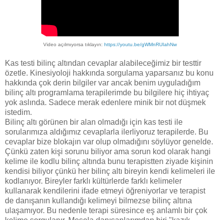
Video açılmıyorsa tıklayın:
https://youtu.be/gWMnRUIahNw
Kas testi bilinç altından cevaplar alabileceğimiz bir testtir
özetle. Kinesiyoloji hakkında sorgulama yaparsanız bu konu
hakkında çok derin bilgiler var ancak benim uyguladığım
bilinç altı programlama terapilerimde bu bilgilere hiç ihtiyaç
yok aslında. Sadece merak edenlere minik bir not düşmek
istedim.
Bilinç altı görünen bir alan olmadığı için kas testi ile
sorularımıza aldığımız cevaplarla ilerliyoruz terapilerde. Bu
cevaplar bize blokajın var olup olmadığını söylüyor genelde.
Çünkü zaten kişi sorunu biliyor ama sorun kod olarak hangi
kelime ile kodlu bilinç altında bunu terapistten ziyade kişinin
kendisi biliyor çünkü her bilinç altı bireyin kendi kelimeleri ile
kodlanıyor. Bireyler farklı kültürlerde farklı kelimeler
kullanarak kendilerini ifade etmeyi öğreniyorlar ve terapist
de danışanın kullandığı kelimeyi bilmezse bilinç altına
ulaşamıyor. Bu nedenle terapi süresince eş anlamlı bir çok