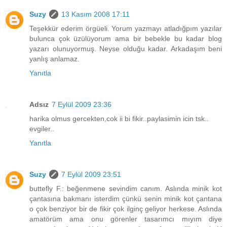
Suzy
13 Kasım 2008 17:11
Teşekkür ederim örgüeli. Yorum yazmayı atladığpım yazılar
bulunca çok üzülüyorum ama bir bebekle bu kadar blog
yazarı olunuyormuş. Neyse olduğu kadar. Arkadaşım beni
yanlış anlamaz.
Yanıtla
Adsız
7 Eylül 2009 23:36
harika olmus gercekten,cok ii bi fikir..paylasimin icin tsk..
evgiler..
Yanıtla
Suzy
7 Eylül 2009 23:51
buttefly F.: beğenmene sevindim canım. Aslında minik kot
çantasına bakmanı isterdim çünkü senin minik kot çantana
o çok benziyor bir de fikir çok ilginç geliyor herkese. Aslında
amatörüm ama onu görenler tasarımcı mıyım diye