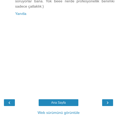
soruyorlar bana. Yok beee nerde profesyonellik benimki
sadece çatlaklık:)
Yanıtla
‹
›
Ana Sayfa
Web sürümünü görüntüle