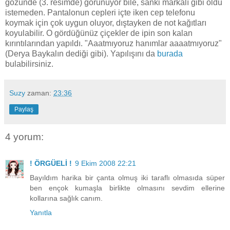
gözünde (3. resimde) görünüyor bile, sanki markalı gibi oldu
istemeden. Pantalonun cepleri içte iken cep telefonu
koymak için çok uygun oluyor, dıştayken de not kağıtları
koyulabilir. O gördüğünüz çiçekler de ipin son kalan
kırıntılarından yapıldı. "Aaatmıyoruz hanımlar aaaatmıyoruz"
(Derya Baykalın dediği gibi). Yapılışını da
burada
bulabilirsiniz.
Suzy
zaman:
23:36
Paylaş
4 yorum:
! ÖRGÜELİ !
9 Ekim 2008 22:21
Bayıldım harika bir çanta olmuş iki taraflı olmasıda süper
ben ençok kumaşla birlikte olmasını sevdim ellerine
kollarına sağlık canım.
Yanıtla