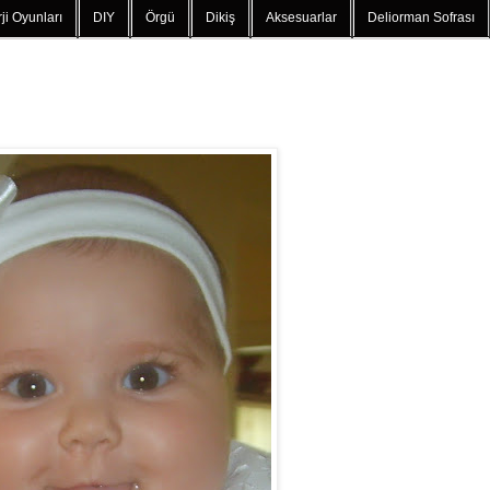
ji Oyunları
DIY
Örgü
Dikiş
Aksesuarlar
Deliorman Sofrası