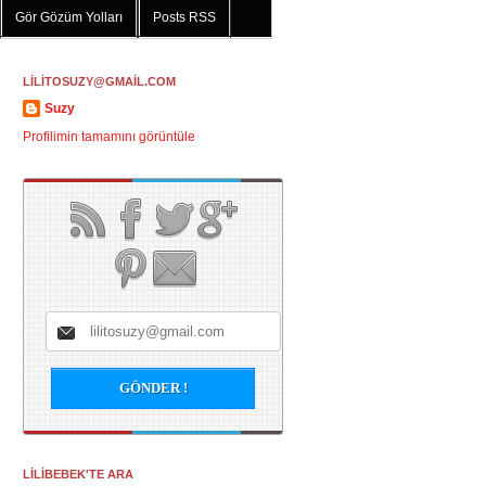
Gör Gözüm Yolları
Posts RSS
LİLİTOSUZY@GMAİL.COM
Suzy
Profilimin tamamını görüntüle
LİLİBEBEK'TE ARA