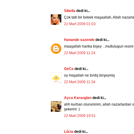
Sibella
dedi ki...
Çok tatlı bir bebek maşaallah, Allah nazarl
22 Mart 2009 01:03
Hanande sazende
dedi ki...
maaşallah harika bişey ...mutlulugun resmi 
22 Mart 2009 11:24
GeCe
dedi ki...
oy maşallah ne tontiş birşeymiş
22 Mart 2009 11:34
Ayca Karaoglan
dedi ki...
ahh kurban olurummm, allah nazarlardan sa
şekerini :)
22 Mart 2009 19:51
Lúcia
dedi ki...