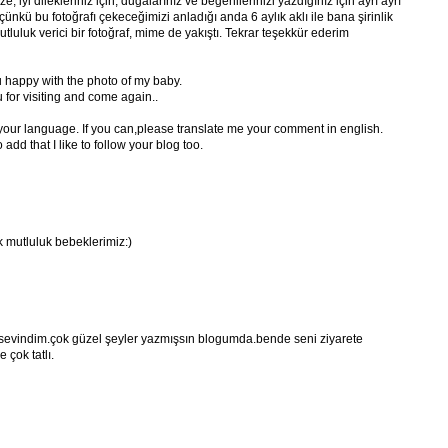
iyi dilekleriniz için, duğalarınız ve beğenilerinizi yazdığınız için ayrı ayrı
nkü bu fotoğrafı çekeceğimizi anladığı anda 6 aylık aklı ile bana şirinlik
tluluk verici bir fotoğraf, mime de yakıştı. Tekrar teşekkür ederim
u happy with the photo of my baby.
for visiting and come again..
 your language. If you can,please translate me your comment in english.
add that I like to follow your blog too.
k mutluluk bebeklerimiz:)
sevindim.çok güzel şeyler yazmışsın blogumda.bende seni ziyarete
 çok tatlı.