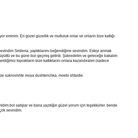
r eminim. En güzel güzellik ve mutluluk onlar ve onların bize kattığı
sevindim Smilena, yaptıklarımı beğendiğine sevindim. Eskiyi anmak
 büyüttü ve bu güne bizi geçmiş getirdi. Şükredelim ve geleceğe bakalım
eldiğimiz toprakların bize kattıklarını onlara kazandıralım (sadece
oe sukrovishte moya dushterichka, moeto shtastie.
ıldım.bol satışlar ve bana yazdığın güzel yorum için teşekkürler. bende
çok sevindim.