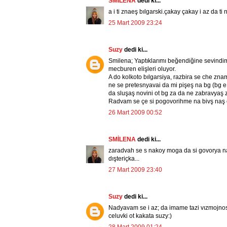
SMİLENA
dedi ki...
a i ti znaeş bılgarski.çakay çakay i az da t
25 Mart 2009 23:24
Suzy
dedi ki...
Smilena; Yaptıklarımı beğendiğine sevindim
mecburen elişleri oluyor.
A do kolkoto bılgarsiya, razbira se che znam
ne se pretesnyavai da mi pişeş na bg (bg e
da sluşaş novini ot bg za da ne zabravyaş z
Radvam se çe si pogovorihme na bivş naş ez
26 Mart 2009 00:52
SMİLENA
dedi ki...
zaradvah se s nakoy moga da si govorya na
dışteriçka...
27 Mart 2009 23:40
Suzy
dedi ki...
Nadyavam se i az; da imame tazi vızmojno
celuvki ot kakata suzy:)