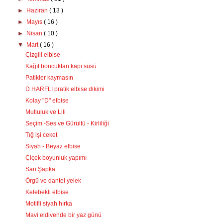
►
Haziran
( 13 )
►
Mayıs
( 16 )
►
Nisan
( 10 )
▼
Mart
( 16 )
Çizgili elbise
Kağıt boncuktan kapı süsü
Patikler kaymasın
D HARFLİ pratik elbise dikimi
Kolay "D" elbise
Mutluluk ve Lili
Seçim -Ses ve Gürültü - Kirliliği
Tığ işi ceket
Siyah - Beyaz elbise
Çiçek boyunluk yapımı
Sarı Şapka
Örgü ve dantel yelek
Kelebekli elbise
Motifli siyah hırka
Mavi eldivende bir yaz günü