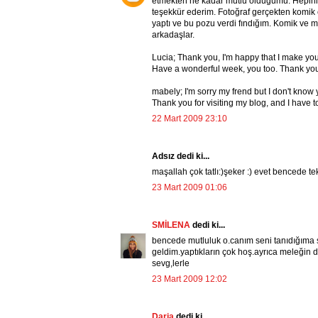
etmekten ne kadar mutlu olduğumu. Hepinize, 
teşekkür ederim. Fotoğraf gerçekten komik çü
yaptı ve bu pozu verdi fındığım. Komik ve mu
arkadaşlar.
Lucia; Thank you, I'm happy that I make yo
Have a wonderful week, you too. Thank you 
mabely; I'm sorry my frend but I don't know
Thank you for visiting my blog, and I have to 
22 Mart 2009 23:10
Adsız dedi ki...
maşallah çok tatlı:)şeker :) evet bencede te
23 Mart 2009 01:06
SMİLENA
dedi ki...
bencede mutluluk o.canım seni tanıdığıma 
geldim.yaptıkların çok hoş.ayrıca meleğin de
sevg,lerle
23 Mart 2009 12:02
Daria
dedi ki...