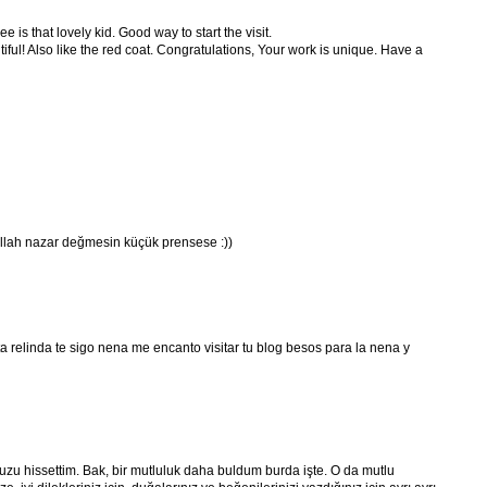
ee is that lovely kid. Good way to start the visit.
autiful! Also like the red coat. Congratulations, Your work is unique. Have a
llah nazar değmesin küçük prensese :))
relinda te sigo nena me encanto visitar tu blog besos para la nena y
uzu hissettim. Bak, bir mutluluk daha buldum burda işte. O da mutlu