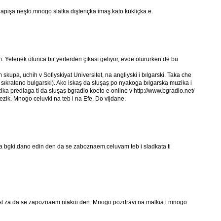
i napişa neşto.mnogo slatka dışteriçka imaş.kato kukliçka e.
. Yetenek olunca bir yerlerden çıkası geliyor, evde otururken de bu
 skupa, uchih v Sofiyskiyat Universitet, na angliyski i bılgarski. Taka che
 sıkrateno bulgarski). Ako iskaş da sluşaş po nyakoga bılgarska muzika i
ika predlaga ti da sluşaş bgradio koeto e online v http://www.bgradio.net/
ik. Mnogo celuvki na teb i na Efe. Do vijdane.
 bgki.dano edin den da se zaboznaem.celuvam teb i sladkata ti
st za da se zapoznaem niakoi den. Mnogo pozdravi na malkia i mnogo