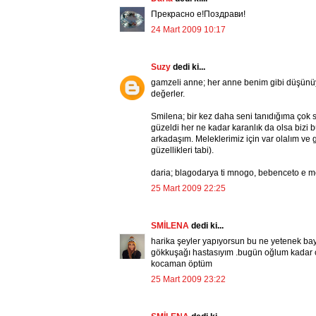
Прекрасно е!Поздрави!
24 Mart 2009 10:17
Suzy
dedi ki...
gamzeli anne; her anne benim gibi düşünüyo
değerler.
Smilena; bir kez daha seni tanıdığıma çok 
güzeldi her ne kadar karanlık da olsa bizi
arkadaşım. Meleklerimiz için var olalım ve g
güzellikleri tabi).
daria; blagodarya ti mnogo, bebenceto e m
25 Mart 2009 22:25
SMİLENA
dedi ki...
harika şeyler yapıyorsun bu ne yetenek bay
gökkuşağı hastasıyım .bugün oğlum kadar 
kocaman öptüm
25 Mart 2009 23:22