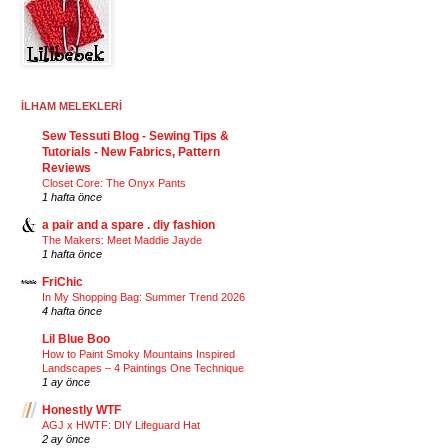
İLHAM MELEKLERİ
Sew Tessuti Blog - Sewing Tips &
Tutorials - New Fabrics, Pattern
Reviews
Closet Core: The Onyx Pants
1 hafta önce
a pair and a spare . diy fashion
The Makers: Meet Maddie Jayde
1 hafta önce
FriChic
In My Shopping Bag: Summer Trend 2026
4 hafta önce
Lil Blue Boo
How to Paint Smoky Mountains Inspired
Landscapes – 4 Paintings One Technique
1 ay önce
Honestly WTF
AGJ x HWTF: DIY Lifeguard Hat
2 ay önce