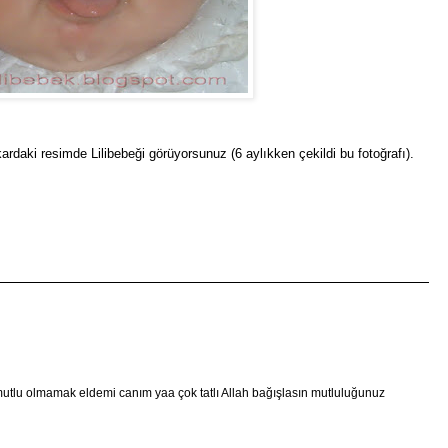
rdaki resimde Lilibebeği görüyorsunuz (6 aylıkken çekildi bu fotoğrafı).
mutlu olmamak eldemi canım yaa çok tatlı Allah bağışlasın mutluluğunuz