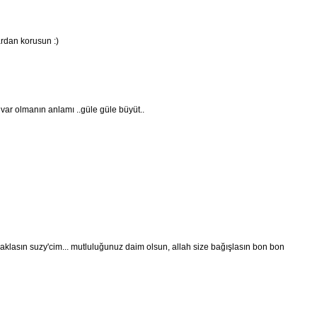
ardan korusun :)
var olmanın anlamı ..güle güle büyüt..
klasın suzy'cim... mutluluğunuz daim olsun, allah size bağışlasın bon bon