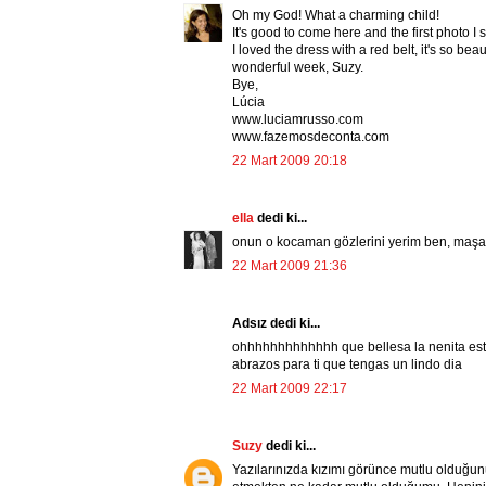
Oh my God! What a charming child!
It's good to come here and the first photo I s
I loved the dress with a red belt, it's so be
wonderful week, Suzy.
Bye,
Lúcia
www.luciamrusso.com
www.fazemosdeconta.com
22 Mart 2009 20:18
ella
dedi ki...
onun o kocaman gözlerini yerim ben, maşa
22 Mart 2009 21:36
Adsız dedi ki...
ohhhhhhhhhhhhh que bellesa la nenita esta 
abrazos para ti que tengas un lindo dia
22 Mart 2009 22:17
Suzy
dedi ki...
Yazılarınızda kızımı görünce mutlu olduğun