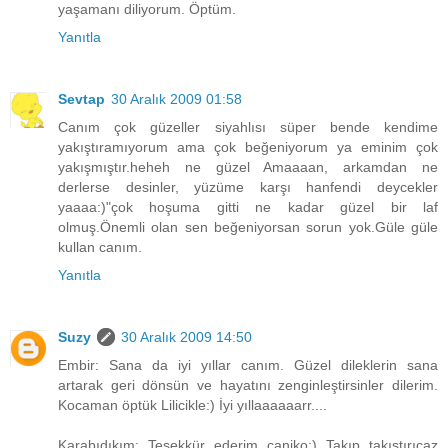
yaşamanı diliyorum. Öptüm.
Yanıtla
Sevtap
30 Aralık 2009 01:58
Canım çok güzeller siyahlısı süper bende kendime
yakıştıramıyorum ama çok beğeniyorum ya eminim çok
yakışmıştır.heheh ne güzel Amaaaan, arkamdan ne
derlerse desinler, yüzüme karşı hanfendi deycekler
yaaaa:)"çok hoşuma gitti ne kadar güzel bir laf
olmuş.Önemli olan sen beğeniyorsan sorun yok.Güle güle
kullan canım.
Yanıtla
Suzy
30 Aralık 2009 14:50
Embir: Sana da iyi yıllar canım. Güzel dileklerin sana
artarak geri dönsün ve hayatını zenginleştirsinler dilerim.
Kocaman öptük Lilicikle:) İyi yıllaaaaaarr....
Karabıdıkım: Teşekkür ederim caniko:) Takıp takıştırıcaz