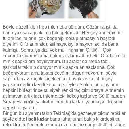
Böyle güzellikleri hep internette gördüm. Gözüm alıştı da
bana yakışacağı aklıma bile gelmezdi. Her şey annemin bir
fularlı tacı fularını çok beğenip, söküp almasıyla başladı
diyelim. O fularını aldı, atılmaya kıyılamayan tacı da bana
kalmıştı. Sonra, şu dizi yok mu "Hanımın Çiftliği". Çok
severek izliyorum ama bütün zevkimi alt üst etti. Oradaki cici
minik şapkalara bayılıyorum. Bu aralar da moda tabi,
şarkıcılar takınıp duruyor minik şapkaları saçlarına. Çok
beğeniyorum ama takabileceğimi düşünmüyorum, şöyle
şapkadan az küçük, çiçekten az büyük ve kalıplı bişey
yapsam dedim kendi kendime. Öyle de oldu, bu olayların
hepsini birleştirince şu siyah renkli taç çıktı ortaya. Annemin
atılmayan artık tacı, internetteki kokoş taçlar ve Güllü pardon
Serap Hanım'ın şapkaları beni bu taçları yapmaya itti (ismini
değiştirdi ya o:).
Bir gün bu siyahını takıp Tekirdağ'da gezmeye çıktım tepkiler
şöyle oldu:
liseli kızlar
bana tuhaf tuhaf bakıp kikirdeştiler,
erkekler
beğenerek uzuuun uzun bu ne garip süslü bir anne