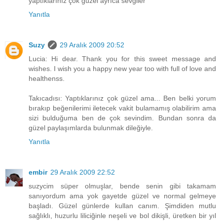
yaptıklarınız çok güzel ayrıca sevgiler
Yanıtla
Suzy
29 Aralık 2009 20:52
Lucia: Hi dear. Thank you for this sweet message and
wishes. I wish you a happy new year too with full of love and
healthenss.
Takıcadısı: Yaptıklarınız çok güzel ama... Ben belki yorum
bırakıp beğenilerimi iletecek vakit bulamamış olabilirim ama
sizi bulduğuma ben de çok sevindim. Bundan sonra da
güzel paylaşımlarda bulunmak dileğiyle.
Yanıtla
embir
29 Aralık 2009 22:52
suzycim süper olmuşlar, bende senin gibi takamam
sanıyordum ama yok gayetde güzel ve normal gelmeye
başladı. Güzel günlerde kullan canım. Şimdiden mutlu
sağlıklı, huzurlu liliciğinle neşeli ve bol dikişli, üretken bir yıl