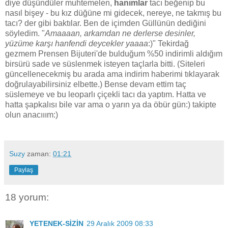
diye düşündüler muhtemelen,
hanımlar
tacı beğenip bu
nasıl bişey - bu kız düğüne mi gidecek, nereye, ne takmış bu
tacı? der gibi baktılar. Ben de içimden Güllünün dediğini
söyledim. "
Amaaaan, arkamdan ne derlerse desinler,
yüzüme karşı hanfendi deycekler yaaaa
:)" Tekirdağ
gezmem Prensen Bijuteri'de bulduğum %50 indirimli aldığım
birsürü sade ve süslenmek isteyen taçlarla bitti. (Siteleri
güncellenecekmiş bu arada ama indirim haberimi tıklayarak
doğrulayabilirsiniz elbette.) Bense devam ettim taç
süslemeye ve bu leoparlı çiçekli tacı da yaptım. Hatta ve
hatta şapkalısı bile var ama o yarın ya da öbür gün:) takipte
olun anacııım:)
Suzy
zaman:
01:21
Paylaş
18 yorum:
YETENEK-SİZİN
29 Aralık 2009 08:33