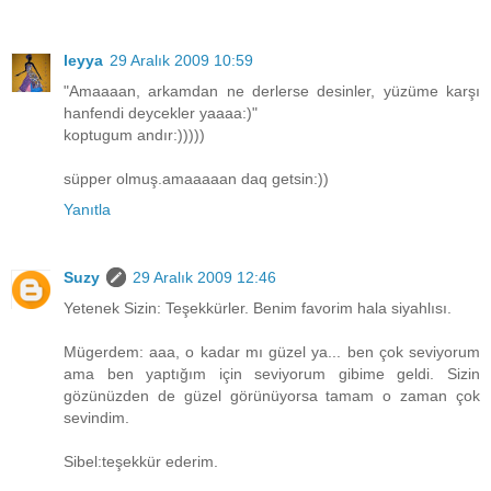
leyya
29 Aralık 2009 10:59
"Amaaaan, arkamdan ne derlerse desinler, yüzüme karşı
hanfendi deycekler yaaaa:)"
koptugum andır:)))))
süpper olmuş.amaaaaan daq getsin:))
Yanıtla
Suzy
29 Aralık 2009 12:46
Yetenek Sizin: Teşekkürler. Benim favorim hala siyahlısı.
Mügerdem: aaa, o kadar mı güzel ya... ben çok seviyorum
ama ben yaptığım için seviyorum gibime geldi. Sizin
gözünüzden de güzel görünüyorsa tamam o zaman çok
sevindim.
Sibel:teşekkür ederim.