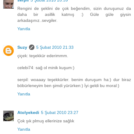
serpil
5 Şubat 2010 20:39
Rengini de şeklini de çok beğendim, sizin duruşunuz da
daha bir asillik katmış :) Güle güle giysin
arkadaşınız..sevgiler.
Yanıtla
Suzy
5 Şubat 2010 21:33
çiçek: teşekkür ederimmm.
celebi74: sağ ol minik kuşum:)
serpil: woaaay teşekkürler. benim duruşum ha:) dur biraz
böbürleneyim ben şimdi yürürken:) İyi geldi bu moral:)
Yanıtla
Atolyekedi
5 Şubat 2010 23:27
Çok şık plmuş ellerinize sağlık
Yanıtla