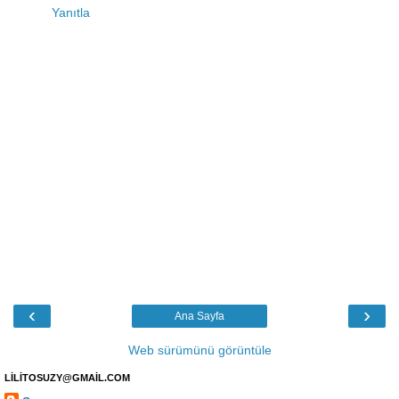
Yanıtla
‹
›
Ana Sayfa
Web sürümünü görüntüle
LİLİTOSUZY@GMAİL.COM