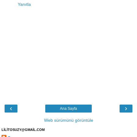
Yanıtla
‹
›
Ana Sayfa
Web sürümünü görüntüle
LİLİTOSUZY@GMAİL.COM