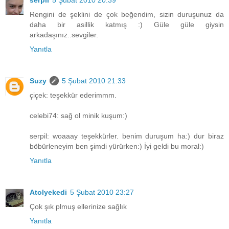
serpil
5 Şubat 2010 20:39
Rengini de şeklini de çok beğendim, sizin duruşunuz da
daha bir asillik katmış :) Güle güle giysin
arkadaşınız..sevgiler.
Yanıtla
Suzy
5 Şubat 2010 21:33
çiçek: teşekkür ederimmm.
celebi74: sağ ol minik kuşum:)
serpil: woaaay teşekkürler. benim duruşum ha:) dur biraz
böbürleneyim ben şimdi yürürken:) İyi geldi bu moral:)
Yanıtla
Atolyekedi
5 Şubat 2010 23:27
Çok şık plmuş ellerinize sağlık
Yanıtla