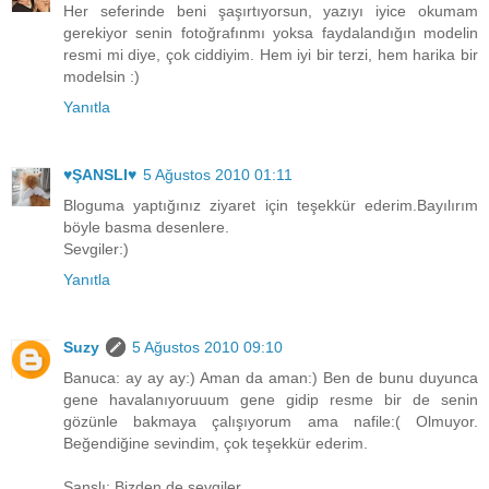
Her seferinde beni şaşırtıyorsun, yazıyı iyice okumam
gerekiyor senin fotoğrafınmı yoksa faydalandığın modelin
resmi mi diye, çok ciddiyim. Hem iyi bir terzi, hem harika bir
modelsin :)
Yanıtla
♥ŞANSLI♥
5 Ağustos 2010 01:11
Bloguma yaptığınız ziyaret için teşekkür ederim.Bayılırım
böyle basma desenlere.
Sevgiler:)
Yanıtla
Suzy
5 Ağustos 2010 09:10
Banuca: ay ay ay:) Aman da aman:) Ben de bunu duyunca
gene havalanıyoruuum gene gidip resme bir de senin
gözünle bakmaya çalışıyorum ama nafile:( Olmuyor.
Beğendiğine sevindim, çok teşekkür ederim.
Şanslı: Bizden de sevgiler.