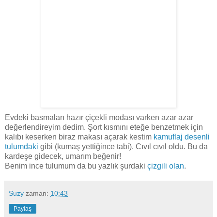
Evdeki basmaları hazır çiçekli modası varken azar azar
değerlendireyim dedim. Şort kısmını eteğe benzetmek için
kalıbı keserken biraz makası açarak kestim
kamuflaj desenli
tulumdaki
gibi (kumaş yettiğince tabi). Cıvıl cıvıl oldu. Bu da
kardeşe gidecek, umarım beğenir!
Benim ince tulumum da bu yazlık şurdaki
çizgili olan
.
Suzy
zaman:
10:43
Paylaş