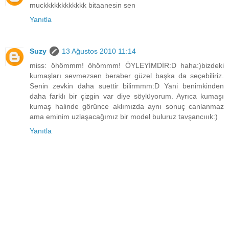
muckkkkkkkkkkkk bitaanesin sen
Yanıtla
Suzy
13 Ağustos 2010 11:14
miss: öhömmm! öhömmm! ÖYLEYİMDİR:D haha:)bizdeki
kumaşları sevmezsen beraber güzel başka da seçebiliriz.
Senin zevkin daha suettir bilirmmm:D Yani benimkinden
daha farklı bir çizgin var diye söylüyorum. Ayrıca kumaşı
kumaş halinde görünce aklımızda aynı sonuç canlanmaz
ama eminim uzlaşacağımız bir model buluruz tavşancııık:)
Yanıtla