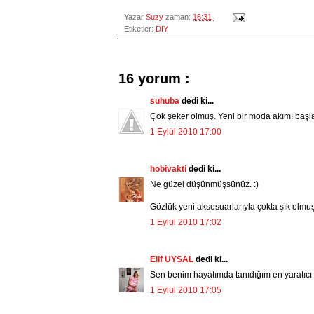
Yazar
Suzy
zaman:
16:31
Etiketler:
DIY
16 yorum :
suhuba
dedi ki...
Çok şeker olmuş. Yeni bir moda akımı başlatı
1 Eylül 2010 17:00
hobivakti
dedi ki...
Ne güzel düşünmüşsünüz. :)
Gözlük yeni aksesuarlarıyla çokta şık olmuş.
1 Eylül 2010 17:02
Elif UYSAL
dedi ki...
Sen benim hayatımda tanıdığım en yaratıcı v
1 Eylül 2010 17:05