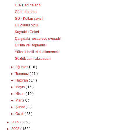
GD- Deri pelerin
Güderi bolero
GD - Kottan ceket
Lili okullu oldu
Kuyruklu Ceket
Çarşıdaki hesap eve uymadı!
Lili'nin veli toplantısı
Yüksek belli etek dikmemek!
Gözlük camı aksesuarı
►
Ağustos
( 16 )
►
Temmuz
( 21 )
►
Haziran
( 14 )
►
Mayıs
( 15 )
►
Nisan
( 10 )
►
Mart
( 6 )
►
Şubat
( 8 )
►
Ocak
( 23 )
►
2009
( 239 )
►
2008
( 152 )