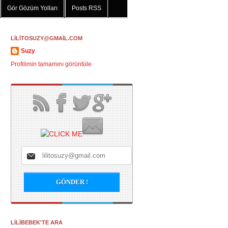
Gör Gözüm Yolları
Posts RSS
LİLİTOSUZY@GMAİL.COM
Suzy
Profilimin tamamını görüntüle
LİLİBEBEK'TE ARA