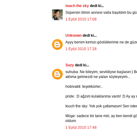
touch the sky
dedi ki...
Süpersin lilinin annesi valla bayıldım bu 
1 Eylül 2010 17:08
Unknown
dedi ki...
Ayyy benim kırmızı göslüklerime ne de güzel
1 Eylül 2010 17:28
Suzy
dedi ki...
suhuba: Ne bileyim, sevildiyse başlasın:)
aklıma gelmezdi ne yalan söyleyeyim...
hobivakti: teşekkürler...
pride: :D ağzım kulaklarıma vardı! :D Ay ay ne
touch the sky: Yok yok çatlamasın! Sen isters
Müge: sadece bir tane miii, ay ben kendi gö
oldum.
1 Eylül 2010 17:48