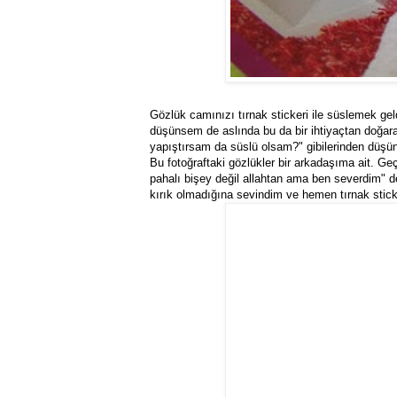
Gözlük camınızı tırnak stickeri ile süslemek ge
düşünsem de aslında bu da bir ihtiyaçtan doğara
yapıştırsam da süslü olsam?" gibilerinden dü
Bu fotoğraftaki gözlükler bir arkadaşıma ait. Ge
pahalı bişey değil allahtan ama ben severdim" d
kırık olmadığına sevindim ve hemen tırnak stick