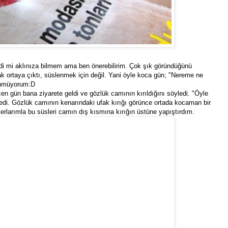
ldi mi aklınıza bilmem ama ben önerebilirim. Çok şık göründüğünü
k ortaya çıktı, süslenmek için değil. Yani öyle koca gün; "Nereme ne
şünmüyorum:D
çen gün bana ziyarete geldi ve gözlük camının kırıldığını söyledi. "Öyle
edi. Gözlük camının kenarındaki ufak kırığı görünce ortada kocaman bir
erlarımla bu süsleri camın dış kısmına kırığın üstüne yapıştırdım.