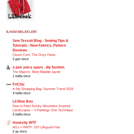
İLHAM MELEKLERİ
Sew Tessuti Blog - Sewing Tips &
Tutorials - New Fabrics, Pattern
Reviews
Closet Core: The Onyx Pants
5 gün önce
a pair and a spare . diy fashion
The Makers: Meet Maddie Jayde
1 hafta önce
FriChic
In My Shopping Bag: Summer Trend 2026
4 hafta önce
Lil Blue Boo
How to Paint Smoky Mountains Inspired
Landscapes – 4 Paintings One Technique
5 hafta önce
Honestly WTF
AGJ x HWTF: DIY Lifeguard Hat
2 ay önce