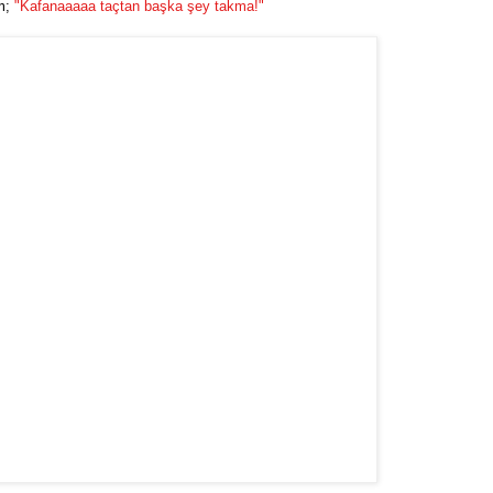
ım;
"Kafanaaaaa taçtan başka şey takma!"