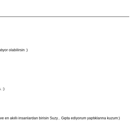
yor olabilirsin :)
 :)
e en akıllı insanlardan birisin Suzy... Gıpta ediyorum yaptıklarına kuzum:)