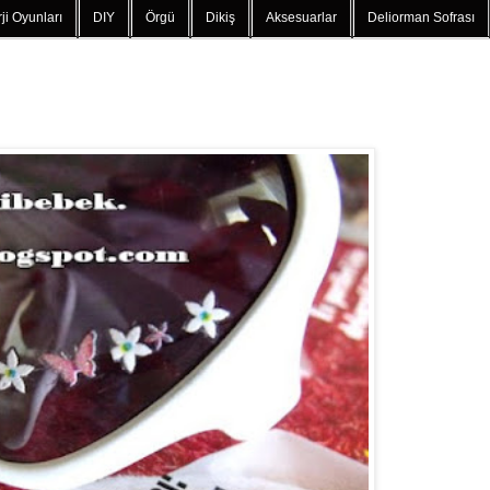
ji Oyunları
DIY
Örgü
Dikiş
Aksesuarlar
Deliorman Sofrası