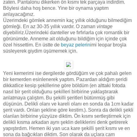
zaten. Pantalonu dikerken ön kısmı tek parçaya indirdim.
Böylesi daha hoş bence. Yine bir oynama yaptım
anlayacağınız.
Üzerimdeki gömlek annemin kaç yıllık olduğunu bilmediğim
gömleği. En az 30-35 yıllık vardır. O zaman
vintage
diyebiliriz.Üzerindeki danteller ve fırfırlarla çok romantik bir
görünümde. Anneme ait olduğunu bildiğim için içinde çok
özel hissettim. En üstte de
beyaz pelerin
imi leopar broşla
süsleyerek giydim üşümemek için.
Yeni kemerimi ise dergilerde gördüğüm ve çok pahalı gelen
bir kemerden esinlenerek yaptım. Pazardan aldığım şeridi
dikkatlice kesip şekillerine göre böldüm (en alttaki fotoda
nasıl bir şerit olduğunu şekilleri birbirine yaklaştırarak
anlatmaya çalıştım. Bu şekilli şeritleri bütünmüş gibi
düşünün. Delikli olanı ve kareli olanı en sonda da 1cm kadar
şerit vardı. Onları şekline göre kestim.). Sonra da delikli şekli
olanları birbirine yüzyüze diktim. Ön kısmı sertleştirmek için
delikli kısma arkadan aynı şeklin deliklerini denk getirerek
yapıştırdım. Hemen iki yan uca kare şekilli şerit kısmı ve en
sona da bağcıkları diktim. Son olarak da uçlara cam