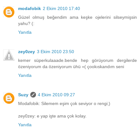
modafobik
2 Ekim 2010 17:40
Güzel olmuş beğendim ama keşke ojelerini silseymişsin
yahu? (:
Yanıtla
zey0zey
3 Ekim 2010 23:50
kemer süperkulaaade.bende hep görüyorum dergilerde
özeniyorum da özeniyorum ühü =( çookıskandım seni
Yanıtla
Suzy
4 Ekim 2010 09:27
Modafobik: Silemem eşim çok seviyor o rengi;)
zey0zey: e yap işte ama çok kolay.
Yanıtla