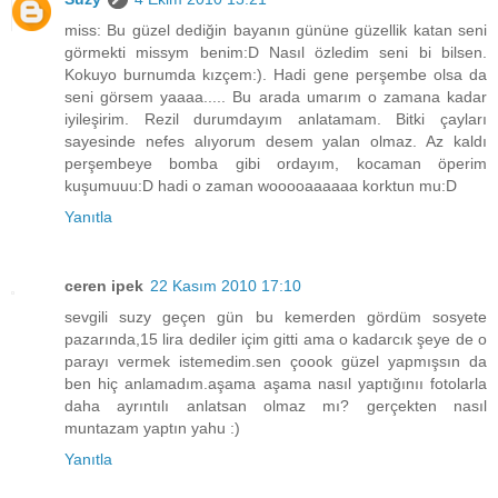
miss: Bu güzel dediğin bayanın gününe güzellik katan seni
görmekti missym benim:D Nasıl özledim seni bi bilsen.
Kokuyo burnumda kızçem:). Hadi gene perşembe olsa da
seni görsem yaaaa..... Bu arada umarım o zamana kadar
iyileşirim. Rezil durumdayım anlatamam. Bitki çayları
sayesinde nefes alıyorum desem yalan olmaz. Az kaldı
perşembeye bomba gibi ordayım, kocaman öperim
kuşumuuu:D hadi o zaman wooooaaaaaa korktun mu:D
Yanıtla
ceren ipek
22 Kasım 2010 17:10
sevgili suzy geçen gün bu kemerden gördüm sosyete
pazarında,15 lira dediler içim gitti ama o kadarcık şeye de o
parayı vermek istemedim.sen çoook güzel yapmışsın da
ben hiç anlamadım.aşama aşama nasıl yaptığınıı fotolarla
daha ayrıntılı anlatsan olmaz mı? gerçekten nasıl
muntazam yaptın yahu :)
Yanıtla