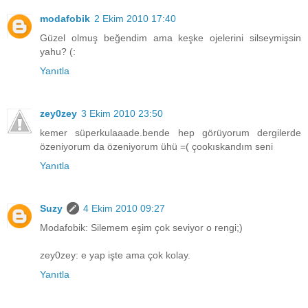
modafobik
2 Ekim 2010 17:40
Güzel olmuş beğendim ama keşke ojelerini silseymişsin
yahu? (:
Yanıtla
zey0zey
3 Ekim 2010 23:50
kemer süperkulaaade.bende hep görüyorum dergilerde
özeniyorum da özeniyorum ühü =( çookıskandım seni
Yanıtla
Suzy
4 Ekim 2010 09:27
Modafobik: Silemem eşim çok seviyor o rengi;)
zey0zey: e yap işte ama çok kolay.
Yanıtla