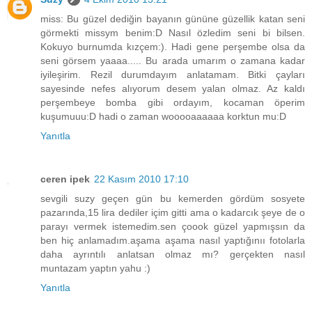
miss: Bu güzel dediğin bayanın gününe güzellik katan seni
görmekti missym benim:D Nasıl özledim seni bi bilsen.
Kokuyo burnumda kızçem:). Hadi gene perşembe olsa da
seni görsem yaaaa..... Bu arada umarım o zamana kadar
iyileşirim. Rezil durumdayım anlatamam. Bitki çayları
sayesinde nefes alıyorum desem yalan olmaz. Az kaldı
perşembeye bomba gibi ordayım, kocaman öperim
kuşumuuu:D hadi o zaman wooooaaaaaa korktun mu:D
Yanıtla
ceren ipek
22 Kasım 2010 17:10
sevgili suzy geçen gün bu kemerden gördüm sosyete
pazarında,15 lira dediler içim gitti ama o kadarcık şeye de o
parayı vermek istemedim.sen çoook güzel yapmışsın da
ben hiç anlamadım.aşama aşama nasıl yaptığınıı fotolarla
daha ayrıntılı anlatsan olmaz mı? gerçekten nasıl
muntazam yaptın yahu :)
Yanıtla