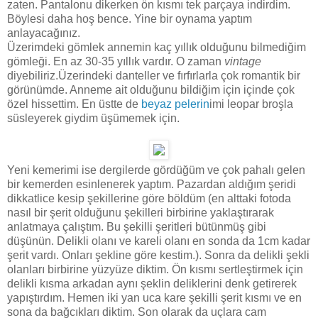
zaten. Pantalonu dikerken ön kısmı tek parçaya indirdim.
Böylesi daha hoş bence. Yine bir oynama yaptım
anlayacağınız.
Üzerimdeki gömlek annemin kaç yıllık olduğunu bilmediğim
gömleği. En az 30-35 yıllık vardır. O zaman
vintage
diyebiliriz.Üzerindeki danteller ve fırfırlarla çok romantik bir
görünümde. Anneme ait olduğunu bildiğim için içinde çok
özel hissettim. En üstte de
beyaz pelerin
imi leopar broşla
süsleyerek giydim üşümemek için.
Yeni kemerimi ise dergilerde gördüğüm ve çok pahalı gelen
bir kemerden esinlenerek yaptım. Pazardan aldığım şeridi
dikkatlice kesip şekillerine göre böldüm (en alttaki fotoda
nasıl bir şerit olduğunu şekilleri birbirine yaklaştırarak
anlatmaya çalıştım. Bu şekilli şeritleri bütünmüş gibi
düşünün. Delikli olanı ve kareli olanı en sonda da 1cm kadar
şerit vardı. Onları şekline göre kestim.). Sonra da delikli şekli
olanları birbirine yüzyüze diktim. Ön kısmı sertleştirmek için
delikli kısma arkadan aynı şeklin deliklerini denk getirerek
yapıştırdım. Hemen iki yan uca kare şekilli şerit kısmı ve en
sona da bağcıkları diktim. Son olarak da uçlara cam