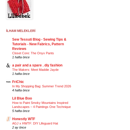
İLHAM MELEKLERİ
Sew Tessuti Blog - Sewing Tips &
Tutorials - New Fabrics, Pattern
Reviews
Closet Core: The Onyx Pants
1 hafta önce
a pair and a spare . diy fashion
The Makers: Meet Maddie Jayde
1 hafta önce
FriChic
In My Shopping Bag: Summer Trend 2026
4 hafta önce
Lil Blue Boo
How to Paint Smoky Mountains Inspired
Landscapes – 4 Paintings One Technique
5 hafta önce
Honestly WTF
AGJ x HWTF: DIY Lifeguard Hat
2 ay önce