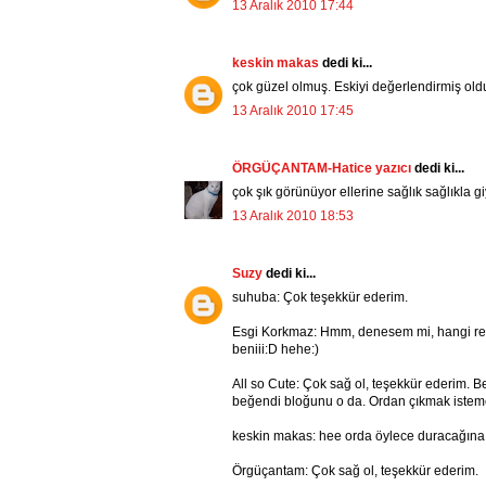
13 Aralık 2010 17:44
keskin makas
dedi ki...
çok güzel olmuş. Eskiyi değerlendirmiş oldu
13 Aralık 2010 17:45
ÖRGÜÇANTAM-Hatice yazıcı
dedi ki...
çok şık görünüyor ellerine sağlık sağlıkla g
13 Aralık 2010 18:53
Suzy
dedi ki...
suhuba: Çok teşekkür ederim.
Esgi Korkmaz: Hmm, denesem mi, hangi rengi
beniii:D hehe:)
All so Cute: Çok sağ ol, teşekkür ederim.
beğendi bloğunu o da. Ordan çıkmak istemedi
keskin makas: hee orda öylece duracağına g
Örgüçantam: Çok sağ ol, teşekkür ederim.