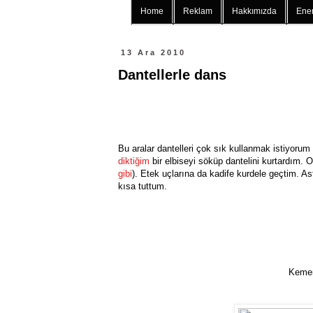
Home
Reklam
Hakkımızda
Ener
13 Ara 2010
Dantellerle dans
Bu aralar dantelleri çok sık kullanmak istiyorum 
diktiğim
bir elbiseyi söküp dantelini kurtardım. 
gibi
). Etek uçlarına da kadife kurdele geçtim. 
kısa tuttum.
Kemer