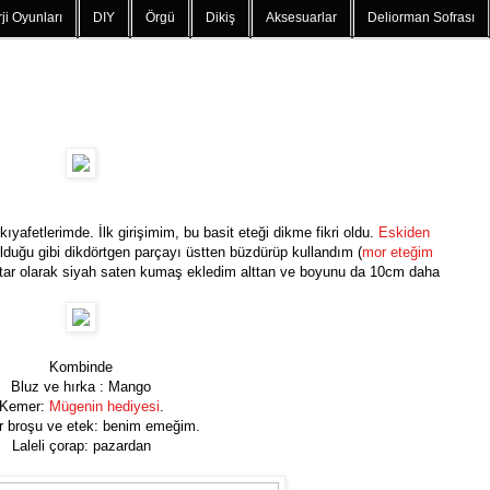
ji Oyunları
DIY
Örgü
Dikiş
Aksesuarlar
Deliorman Sofrası
kıyafetlerimde. İlk girişimim, bu basit eteği dikme fikri oldu.
Eskiden
Olduğu gibi dikdörtgen parçayı üstten büzdürüp kullandım (
mor eteğim
Astar olarak siyah saten kumaş ekledim alttan ve boyunu da 10cm daha
Kombinde
Bluz ve hırka : Mango
Kemer:
Mügenin hediyesi
.
 broşu ve etek: benim emeğim.
Laleli çorap: pazardan