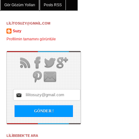
Gör Gözüm Yolları
Posts RSS
LİLİTOSUZY@GMAİL.COM
Suzy
Profilimin tamamını görüntüle
LİLİBEBEK'TE ARA