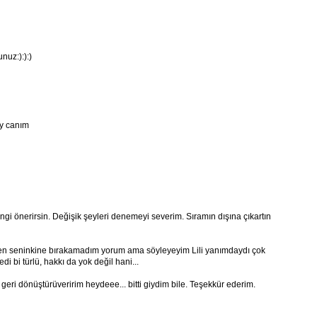
nuz:):):)
iy canım
 önerirsin. Değişik şeyleri denemeyi severim. Sıramın dışına çıkartın
 Ben seninkine bırakamadım yorum ama söyleyeyim Lili yanımdaydı çok
 bi türlü, hakkı da yok değil hani...
eri dönüştürüveririm heydeee... bitti giydim bile. Teşekkür ederim.