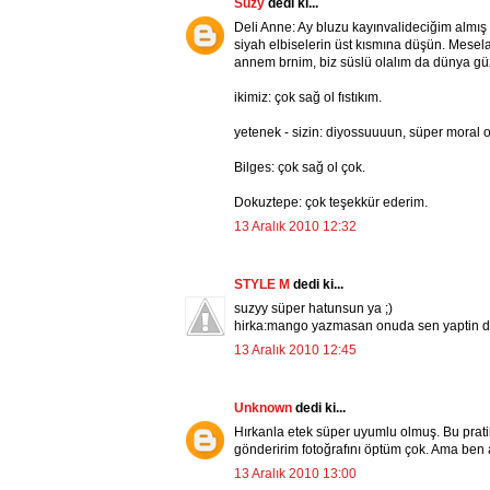
Suzy
dedi ki...
Deli Anne: Ay bluzu kayınvalideciğim almış b
siyah elbiselerin üst kısmına düşün. Mesela k
annem brnim, biz süslü olalım da dünya güz
ikimiz: çok sağ ol fıstıkım.
yetenek - sizin: diyossuuuun, süper moral o
Bilges: çok sağ ol çok.
Dokuztepe: çok teşekkür ederim.
13 Aralık 2010 12:32
STYLE M
dedi ki...
suzyy süper hatunsun ya ;)
hirka:mango yazmasan onuda sen yaptin de
13 Aralık 2010 12:45
Unknown
dedi ki...
Hırkanla etek süper uyumlu olmuş. Bu prati
gönderirim fotoğrafını öptüm çok. Ama ben a
13 Aralık 2010 13:00