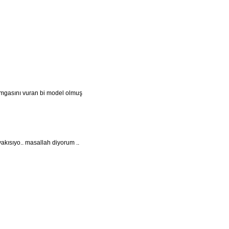
damgasını vuran bi model olmuş
yakısıyo.. masallah diyorum ..