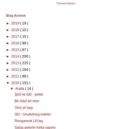
Tümünü Göster
Blog Archive
►
2019
( 19 )
►
2018
( 10 )
►
2017
( 15 )
►
2016
( 99 )
►
2015
( 67 )
►
2014
( 200 )
►
2013
( 225 )
►
2012
( 164 )
►
2011
( 99 )
▼
2010
( 151 )
▼
Aralık
( 14 )
Şort ve GD - yelek
Bir ödül bir mim
Yeni yıl saçı
GD - Unutulmuş eskiler
Rengarenk Lili taç
Salaş pelerin-hırka yapımı