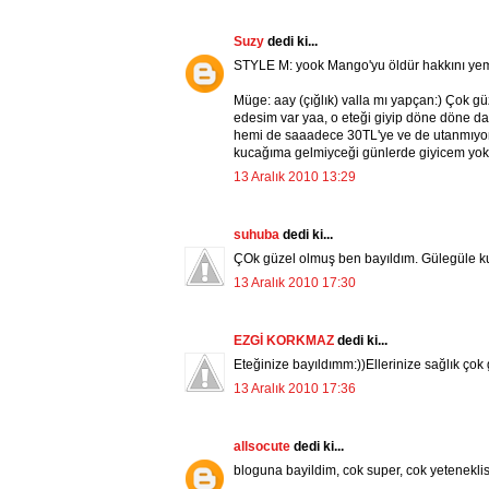
Suzy
dedi ki...
STYLE M: yook Mango'yu öldür hakkını yeme
Müge: aay (çığlık) valla mı yapçan:) Çok gü
edesim var yaa, o eteği giyip döne döne dan
hemi de saaadece 30TL'ye ve de utanmıyomu
kucağıma gelmiyceği günlerde giyicem yoksa
13 Aralık 2010 13:29
suhuba
dedi ki...
ÇOk güzel olmuş ben bayıldım. Gülegüle k
13 Aralık 2010 17:30
EZGİ KORKMAZ
dedi ki...
Eteğinize bayıldımm:))Ellerinize sağlık çok 
13 Aralık 2010 17:36
allsocute
dedi ki...
bloguna bayildim, cok super, cok yeteneklisi