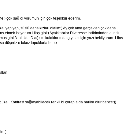
:) çok sağ ol yorumun için çok teşekkür ederim.
zel yap yap, süslü dans kızları olalım:) Ay çok ama gerçekten çok dans
s etmek istiyorum Liloş gibi:) Ayakkabılar Diveresse indiriminden alındı
ş gibi 3 takside:D ağzım kulaklarımda giymek için yazı bekliyorum. Liloş
 düşeriz o takoz topuklarla heee...
ullan
güzel. Kontrast sağlayabilecek renkli bi çorapla da harika olur bence:))
n :)