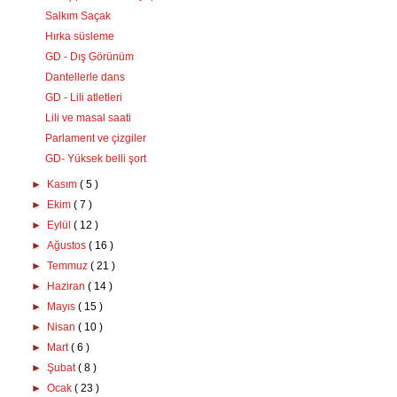
Salkım Saçak
Hırka süsleme
GD - Dış Görünüm
Dantellerle dans
GD - Lili atletleri
Lili ve masal saati
Parlament ve çizgiler
GD- Yüksek belli şort
►
Kasım
( 5 )
►
Ekim
( 7 )
►
Eylül
( 12 )
►
Ağustos
( 16 )
►
Temmuz
( 21 )
►
Haziran
( 14 )
►
Mayıs
( 15 )
►
Nisan
( 10 )
►
Mart
( 6 )
►
Şubat
( 8 )
►
Ocak
( 23 )