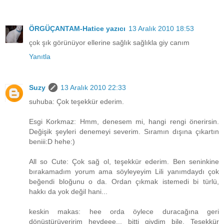
ÖRGÜÇANTAM-Hatice yazıcı
13 Aralık 2010 18:53
çok şık görünüyor ellerine sağlık sağlıkla giy canım
Yanıtla
Suzy
13 Aralık 2010 22:33
suhuba: Çok teşekkür ederim.
Esgi Korkmaz: Hmm, denesem mi, hangi rengi önerirsin.
Değişik şeyleri denemeyi severim. Sıramın dışına çıkartın
beniii:D hehe:)
All so Cute: Çok sağ ol, teşekkür ederim. Ben seninkine
bırakamadım yorum ama söyleyeyim Lili yanımdaydı çok
beğendi bloğunu o da. Ordan çıkmak istemedi bi türlü,
hakkı da yok değil hani...
keskin makas: hee orda öylece duracağına geri
dönüştürüveririm heydeee... bitti giydim bile. Teşekkür