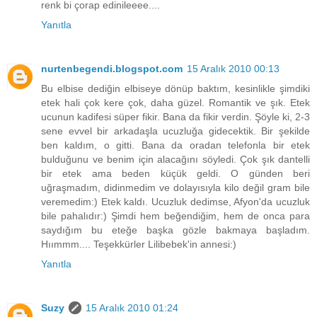
renk bi çorap edinileeee....
Yanıtla
nurtenbegendi.blogspot.com
15 Aralık 2010 00:13
Bu elbise dediğin elbiseye dönüp baktım, kesinlikle şimdiki
etek hali çok kere çok, daha güzel. Romantik ve şık. Etek
ucunun kadifesi süper fikir. Bana da fikir verdin. Şöyle ki, 2-3
sene evvel bir arkadaşla ucuzluğa gidecektik. Bir şekilde
ben kaldım, o gitti. Bana da oradan telefonla bir etek
bulduğunu ve benim için alacağını söyledi. Çok şık dantelli
bir etek ama beden küçük geldi. O günden beri
uğraşmadım, didinmedim ve dolayısıyla kilo değil gram bile
veremedim:) Etek kaldı. Ucuzluk dedimse, Afyon'da ucuzluk
bile pahalıdır:) Şimdi hem beğendiğim, hem de onca para
saydığım bu eteğe başka gözle bakmaya başladım.
Hıımmm.... Teşekkürler Lilibebek'in annesi:)
Yanıtla
Suzy
15 Aralık 2010 01:24