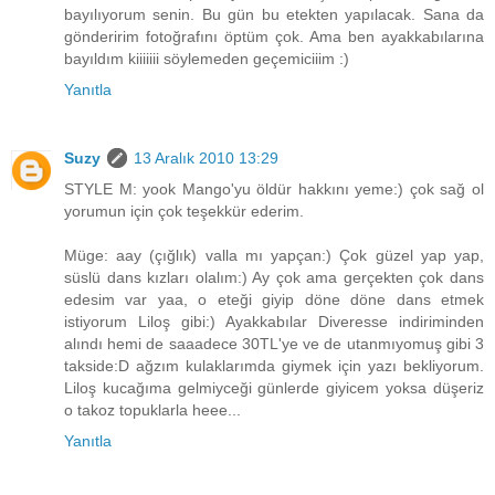
bayılıyorum senin. Bu gün bu etekten yapılacak. Sana da
gönderirim fotoğrafını öptüm çok. Ama ben ayakkabılarına
bayıldım kiiiiiii söylemeden geçemiciiim :)
Yanıtla
Suzy
13 Aralık 2010 13:29
STYLE M: yook Mango'yu öldür hakkını yeme:) çok sağ ol
yorumun için çok teşekkür ederim.
Müge: aay (çığlık) valla mı yapçan:) Çok güzel yap yap,
süslü dans kızları olalım:) Ay çok ama gerçekten çok dans
edesim var yaa, o eteği giyip döne döne dans etmek
istiyorum Liloş gibi:) Ayakkabılar Diveresse indiriminden
alındı hemi de saaadece 30TL'ye ve de utanmıyomuş gibi 3
takside:D ağzım kulaklarımda giymek için yazı bekliyorum.
Liloş kucağıma gelmiyceği günlerde giyicem yoksa düşeriz
o takoz topuklarla heee...
Yanıtla