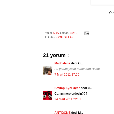
Yan
Yazar
Suzy
zaman:
15:51
Etiketler:
OOF OF'LAR
21 yorum :
Maddalena
dedi ki...
Bu yorum yazar tarafından silindi.
7 Mart 2011 17:56
Sevtap Aycı Uçar
dedi ki...
Canım nerelerdesin???
24 Mart 2011 22:31
ANTİGONE
dedi ki...