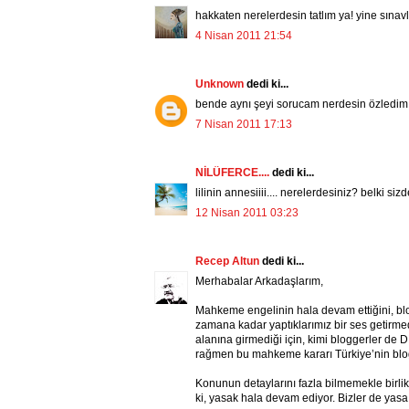
hakkaten nerelerdesin tatlım ya! yine sınavl
4 Nisan 2011 21:54
Unknown
dedi ki...
bende aynı şeyi sorucam nerdesin özledim 
7 Nisan 2011 17:13
NİLÜFERCE....
dedi ki...
lilinin annesiiii.... nerelerdesiniz? belki si
12 Nisan 2011 03:23
Recep Altun
dedi ki...
Merhabalar Arkadaşlarım,
Mahkeme engelinin hala devam ettiğini, blo
zamana kadar yaptıklarımız bir ses getirm
alanına girmediği için, kimi bloggerler de D
rağmen bu mahkeme kararı Türkiye’nin blog
Konunun detaylarını fazla bilmemekle birlik
ki, yasak hala devam ediyor. Bizler de yasa 