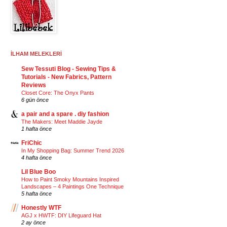
İLHAM MELEKLERİ
Sew Tessuti Blog - Sewing Tips &
Tutorials - New Fabrics, Pattern
Reviews
Closet Core: The Onyx Pants
6 gün önce
a pair and a spare . diy fashion
The Makers: Meet Maddie Jayde
1 hafta önce
FriChic
In My Shopping Bag: Summer Trend 2026
4 hafta önce
Lil Blue Boo
How to Paint Smoky Mountains Inspired
Landscapes – 4 Paintings One Technique
5 hafta önce
Honestly WTF
AGJ x HWTF: DIY Lifeguard Hat
2 ay önce