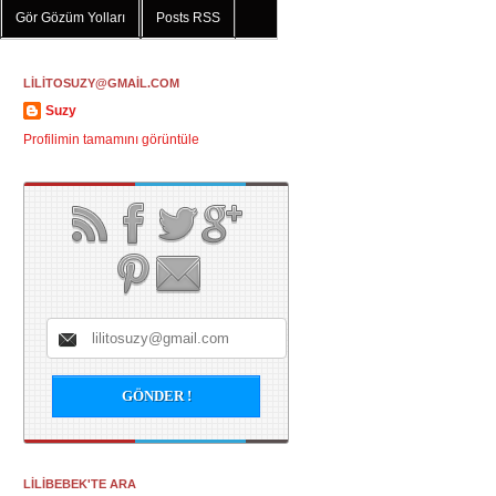
Gör Gözüm Yolları
Posts RSS
LİLİTOSUZY@GMAİL.COM
Suzy
Profilimin tamamını görüntüle
LİLİBEBEK'TE ARA