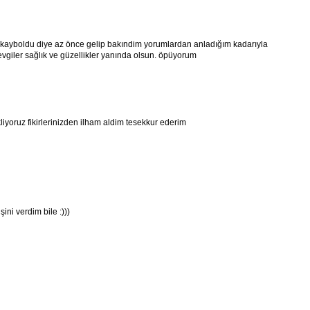
k kayboldu diye az önce gelip bakındim yorumlardan anladığım kadarıyla
evgiler sağlık ve güzellikler yanında olsun. öpüyorum
yoruz fikirlerinizden ilham aldim tesekkur ederim
ini verdim bile :)))