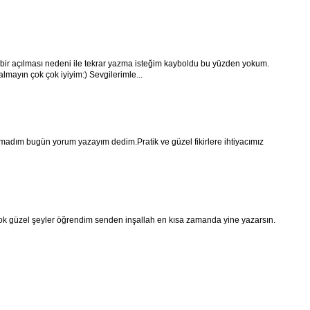
p bir açılması nedeni ile tekrar yazma isteğim kayboldu bu yüzden yokum.
mayın çok çok iyiyim:) Sevgilerimle...
dım bugün yorum yazayım dedim.Pratik ve güzel fikirlere ihtiyacımız
 güzel şeyler öğrendim senden inşallah en kısa zamanda yine yazarsın.