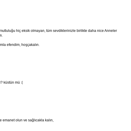
mutluluğu hiç eksik olmayan, tüm sevdiklerinizle birlikte daha nice Anneler
m.
ımla efendim, hoşçakalın.
i? küstün mü :(
l'e emanet olun ve sağlıcakla kalın,