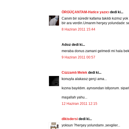
ÖRGÜÇANTAM-Hatice yazıcı
dedi ki...
Canım bir süredir kafama takıldı kızmız yo
bir ara verdin.Umarım herşey yolundadır. s
8 Haziran 2011 15:44
Adsız dedi ki...
meraba donus zamani gelmedi mi hala bekli
9 Haziran 2011 00:57
Cüzzamlı Melek
dedi ki...
konuyla alakasız gerçi ama...
kızına bayıldım. aynısından istiyorum. sipariş
maşallah yahu...
12 Haziran 2011 12:15
dikisdersi
dedi ki...
yoksun ?herşey yolundamı ,sevgiler...