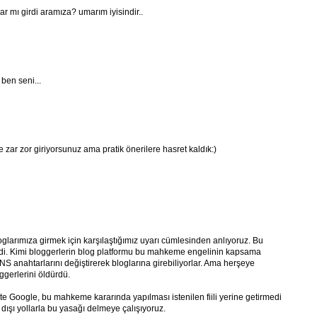
ar mı girdi aramıza? umarım iyisindir..
ben seni...
zde zar zor giriyorsunuz ama pratik önerilere hasret kaldık:)
glarımıza girmek için karşılaştığımız uyarı cümlesinden anlıyoruz. Bu
edi. Kimi bloggerlerin blog platformu bu mahkeme engelinin kapsama
NS anahtarlarını değiştirerek bloglarına girebiliyorlar. Ama herşeye
gerlerini öldürdü.
te Google, bu mahkeme kararında yapılması istenilen fiili yerine getirmedi
dışı yollarla bu yasağı delmeye çalışıyoruz.