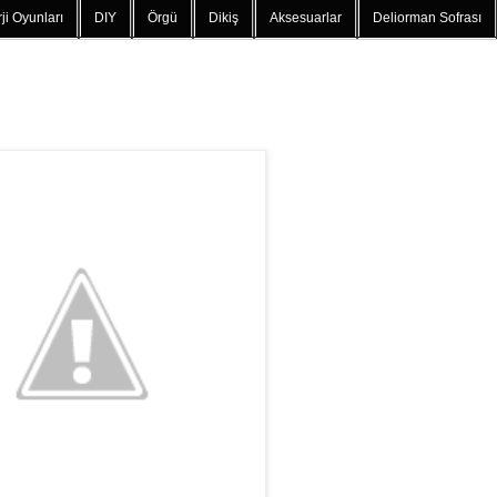
ji Oyunları
DIY
Örgü
Dikiş
Aksesuarlar
Deliorman Sofrası