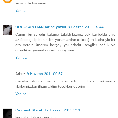
suzy özledim seniii
Yanıtla
ÖRGÜÇANTAM-Hatice yazıcı
8 Haziran 2011 15:44
Canım bir süredir kafama takıldı kızmız yok kayboldu diye
az önce gelip bakındim yorumlardan anladığım kadarıyla bir
ara verdin.Umarım herşey yolundadır. sevgiler sağlık ve
güzellikler yanında olsun. öpüyorum
Yanıtla
Adsız
9 Haziran 2011 00:57
meraba donus zamani gelmedi mi hala bekliyoruz
fikirlerinizden ilham aldim tesekkur ederim
Yanıtla
Cüzzamlı Melek
12 Haziran 2011 12:15
konuyla alakasız gerçi ama...