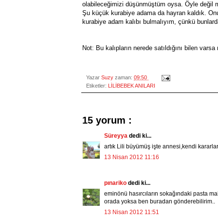
olabileceğimizi düşünmüştüm oysa. Öyle değil m
Şu küçük kurabiye adama da hayran kaldık. Onu 
kurabiye adam kalıbı bulmalıyım, çünkü bunlard
Not: Bu kalıpların nerede satıldığını bilen varsa 
Yazar
Suzy
zaman:
09:50
Etiketler:
LİLİBEBEK ANILARI
15 yorum :
Süreyya
dedi ki...
artık Lili büyümüş işte annesi,kendi kararları
13 Nisan 2012 11:16
pınariko
dedi ki...
eminönü hasırcıların sokağındaki pasta ma
orada yoksa ben buradan gönderebilirim..
13 Nisan 2012 11:51