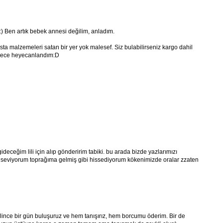
) Ben artık bebek annesi değilim, anladım.
ta malzemeleri satan bir yer yok malesef. Siz bulabilirseniz kargo dahil
sadece heyecanlandım:D
eceğim lili için alıp gönderirim tabiki. bu arada bizde yazlarımızı
 çok seviyorum toprağıma gelmiş gibi hissediyorum kökenimizde oralar zzaten
lince bir gün buluşuruz ve hem tanışırız, hem borcumu öderim. Bir de