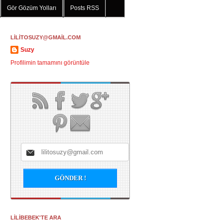
Gör Gözüm Yolları
Posts RSS
LİLİTOSUZY@GMAİL.COM
Suzy
Profilimin tamamını görüntüle
LİLİBEBEK'TE ARA