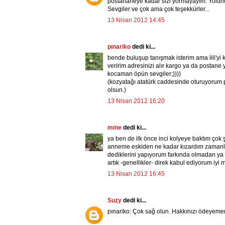
postahaneye kadar sizi yormayayım. Yolun
Sevgiler ve çok ama çok teşekkürler...
13 Nisan 2012 14:45
pınariko
dedi ki...
bende buluşup tanışmak isterim ama lili'yi
veririm adresinizi alır kargo ya da postane y
kocaman öpün sevgiler;))))
(kozyatağı atatürk caddesinde oturuyorum p
olsun.)
13 Nisan 2012 16:20
mine
dedi ki...
ya ben de ilk önce inci kolyeye baktım çok
anneme eskiden ne kadar kızardım zamanla 
dediklerini yapıyorum farkında olmadan ya 
artık -genellikler- direk kabul ediyorum iyi mi
13 Nisan 2012 16:45
Suzy
dedi ki...
pınariko: Çok sağ olun. Hakkınızı ödeyemem.