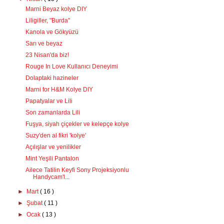
Marni Beyaz kolye DIY
Liligiller, "Burda"
Kanola ve Gökyüzü
Sarı ve beyaz
23 Nisan'da biz!
Rouge In Love Kullanıcı Deneyimi
Dolaptaki hazineler
Marni for H&M Kolye DIY
Papatyalar ve Lili
Son zamanlarda Lili
Fuşya, siyah çiçekler ve kelepçe kolye
Suzy'den al fikri 'kolye'
Açılışlar ve yenilikler
Mint Yeşili Pantalon
Ailece Tatilin Keyfi Sony Projeksiyonlu
Handycam'l...
►
Mart
( 16 )
►
Şubat
( 11 )
►
Ocak
( 13 )