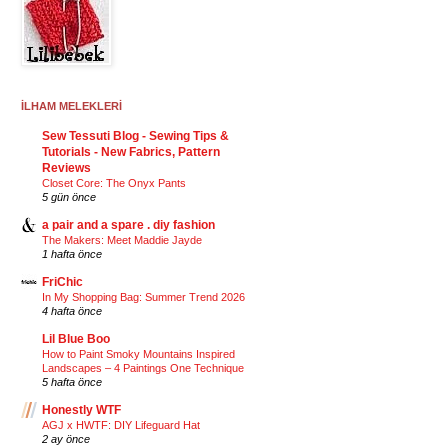
İLHAM MELEKLERİ
Sew Tessuti Blog - Sewing Tips &
Tutorials - New Fabrics, Pattern
Reviews
Closet Core: The Onyx Pants
5 gün önce
a pair and a spare . diy fashion
The Makers: Meet Maddie Jayde
1 hafta önce
FriChic
In My Shopping Bag: Summer Trend 2026
4 hafta önce
Lil Blue Boo
How to Paint Smoky Mountains Inspired
Landscapes – 4 Paintings One Technique
5 hafta önce
Honestly WTF
AGJ x HWTF: DIY Lifeguard Hat
2 ay önce