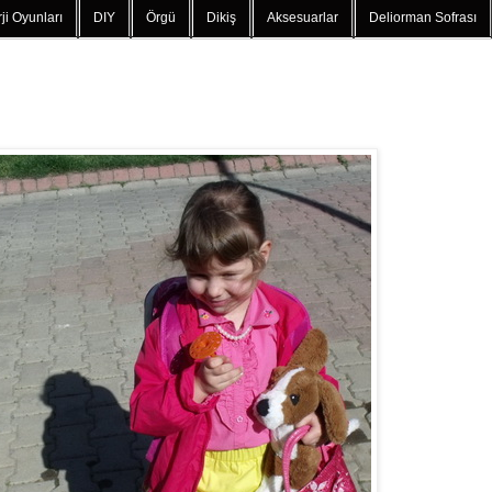
ji Oyunları
DIY
Örgü
Dikiş
Aksesuarlar
Deliorman Sofrası