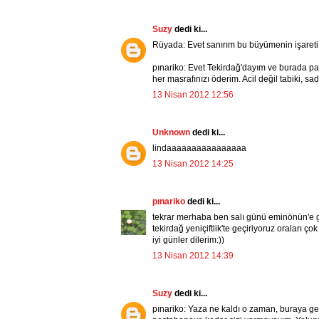
Suzy
dedi ki...
Rüyada: Evet sanırım bu büyümenin işareti:
pınariko: Evet Tekirdağ'dayım ve burada pas
her masrafınızı öderim. Acil değil tabiki, 
13 Nisan 2012 12:56
Unknown
dedi ki...
lindaaaaaaaaaaaaaaaa
13 Nisan 2012 14:25
pınariko
dedi ki...
tekrar merhaba ben salı günü eminönün'e gid
tekirdağ yeniçiftlik'te geçiriyoruz oraları
iyi günler dilerim:))
13 Nisan 2012 14:39
Suzy
dedi ki...
pınariko: Yaza ne kaldı o zaman, buraya ge