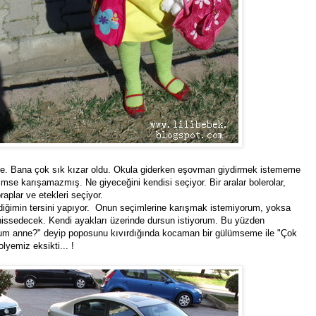
 ile. Bana çok sık kızar oldu. Okula giderken eşovman giydirmek istememe
kimse karışamazmış. Ne giyeceğini kendisi seçiyor. Bir aralar bolerolar,
raplar ve etekleri seçiyor.
diğimin tersini yapıyor. Onun seçimlerine karışmak istemiyorum, yoksa
 hissedecek. Kendi ayakları üzerinde dursun istiyorum. Bu yüzden
muşum anne?" deyip poposunu kıvırdığında kocaman bir gülümseme ile "Çok
olyemiz eksikti... !