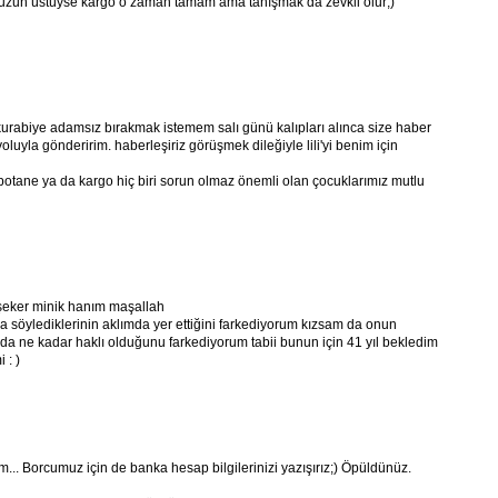
uzun üstüyse kargo o zaman tamam ama tanışmak da zevkli olur;)
 kurabiye adamsız bırakmak istemem salı günü kalıpları alınca size haber
oluyla gönderirim. haberleşiriz görüşmek dileğiyle lili'yi benim için
otane ya da kargo hiç biri sorun olmaz önemli olan çocuklarımız mutlu
 şeker minik hanım maşallah
söylediklerinin aklımda yer ettiğini farkediyorum kızsam da onun
da ne kadar haklı olduğunu farkediyorum tabii bunun için 41 yıl bekledim
 : )
.. Borcumuz için de banka hesap bilgilerinizi yazışırız;) Öpüldünüz.