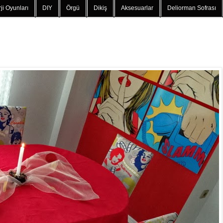
ji Oyunları
DIY
Örgü
Dikiş
Aksesuarlar
Deliorman Sofrası