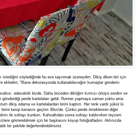
istediğini söylediğinde bu eve taşınmak üzereydim. Dikiş diken biri için
m ve ekledim; "Bana dekorasyonda kullanabileceğim kumaşlar gönderin
hvaltısı edecektik bizde. Daha önceden diktiğim kırmızı örtüyü serdim ve
gönderdiği perde kartelaları geldi. Runner yapmaya zaman yoktu ama
ştum dikiş odama ve kartelalardan birini kaptım. Her renk vardı şükür ki.
irini kesip kenarını geçtim 30sn'de. Çünkü perde örneklerinin diğer
ardımı ile sofrayı kurdum. Kahvaltıdan sonra sofrayı kaldırırken teyzem
zlere gösterebilmek için bir başkasını koyup fotoğrafladım. Aklınızda
atik bir şekilde değerlendirebilirsiniz.