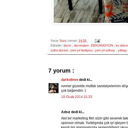
Yazar
Suzy
zaman:
14:26
Etiketler:
decor
,
decoration
,
DEKORASYON
,
ev deko
sofra düzeni
,
yeni yıl hediyesi
,
yeni yıl sofrası
,
yılbaşı
7 yorum :
darkolivee
dedi ki...
runner güzelde mutfak sandalyelerinin döş
çok beğendim :)
10 Ocak 2014 11:33
Adsız dedi ki...
Akıl bir marketing fikri sizin gibi severek 
sponsor olmak. Yurtdışında çok iyi işleyen
kendi ilgi alanlarımızda seslendiğimiz okuy