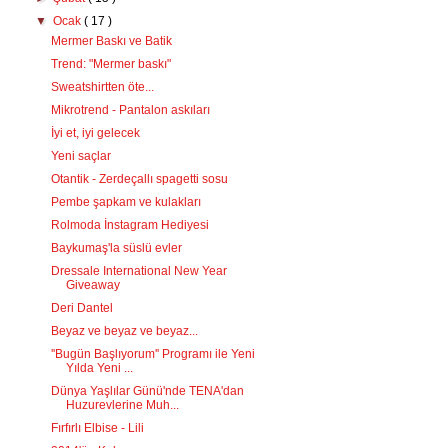
▼
Ocak
( 17 )
Mermer Baskı ve Batik
Trend: "Mermer baskı"
Sweatshirtten öte...
Mikrotrend - Pantalon askıları
İyi et, iyi gelecek
Yeni saçlar
Otantik - Zerdeçallı spagetti sosu
Pembe şapkam ve kulakları
Rolmoda İnstagram Hediyesi
Baykumaş'la süslü evler
Dressale International New Year
Giveaway
Deri Dantel
Beyaz ve beyaz ve beyaz...
''Bugün Başlıyorum'' Programı ile Yeni
Yılda Yeni ...
Dünya Yaşlılar Günü'nde TENA'dan
Huzurevlerine Muh...
Fırfırlı Elbise - Lili