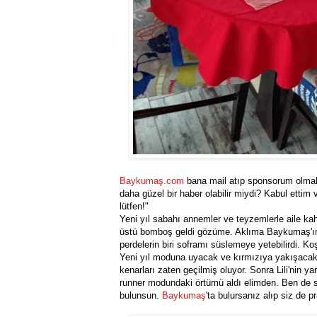
Baykumaş.com
bana mail atıp sponsorum olmak 
daha güzel bir haber olabilir miydi? Kabul etti
lütfen!"
Yeni yıl sabahı annemler ve teyzemlerle aile ka
üstü bomboş geldi gözüme. Aklıma Baykumaş'ın 
perdelerin biri soframı süslemeye yetebilirdi. Ko
Yeni yıl moduna uyacak ve kırmızıya yakışacak b
kenarları zaten geçilmiş oluyor. Sonra Lili'nin y
runner modundaki örtümü aldı elimden. Ben de si
bulunsun.
Baykumaş
'ta bulursanız alıp siz de pr