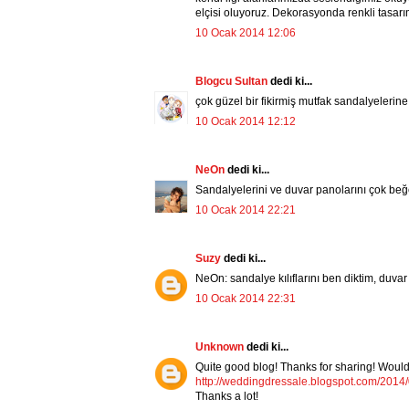
elçisi oluyoruz. Dekorasyonda renkli tasarım
10 Ocak 2014 12:06
Blogcu Sultan
dedi ki...
çok güzel bir fikirmiş mutfak sandalyelerin
10 Ocak 2014 12:12
NeOn
dedi ki...
Sandalyelerini ve duvar panolarını çok beğ
10 Ocak 2014 22:21
Suzy
dedi ki...
NeOn: sandalye kılıflarını ben diktim, duvar
10 Ocak 2014 22:31
Unknown
dedi ki...
Quite good blog! Thanks for sharing! Would 
http://weddingdressale.blogspot.com/2014/0
Thanks a lot!