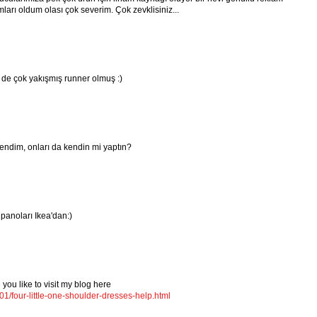
ları oldum olası çok severim. Çok zevklisiniz...
e de çok yakışmış runner olmuş :)
endim, onları da kendin mi yaptın?
 panoları Ikea'dan:)
you like to visit my blog here
1/four-little-one-shoulder-dresses-help.html