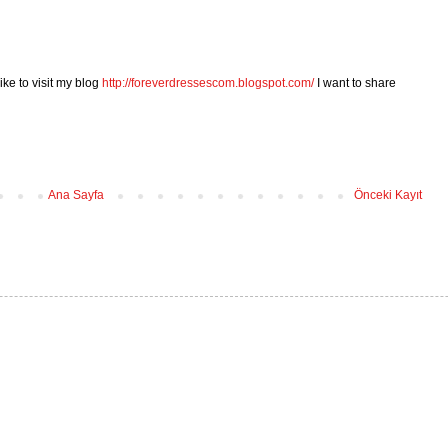
ike to visit my blog
http://foreverdressescom.blogspot.com/
I want to share
Ana Sayfa
Önceki Kayıt