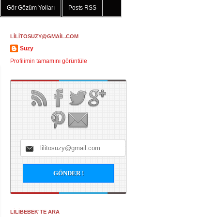
Gör Gözüm Yolları
Posts RSS
LİLİTOSUZY@GMAİL.COM
Suzy
Profilimin tamamını görüntüle
LİLİBEBEK'TE ARA