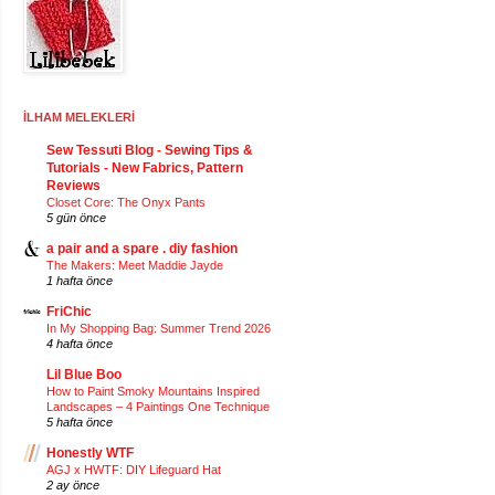
İLHAM MELEKLERİ
Sew Tessuti Blog - Sewing Tips &
Tutorials - New Fabrics, Pattern
Reviews
Closet Core: The Onyx Pants
5 gün önce
a pair and a spare . diy fashion
The Makers: Meet Maddie Jayde
1 hafta önce
FriChic
In My Shopping Bag: Summer Trend 2026
4 hafta önce
Lil Blue Boo
How to Paint Smoky Mountains Inspired
Landscapes – 4 Paintings One Technique
5 hafta önce
Honestly WTF
AGJ x HWTF: DIY Lifeguard Hat
2 ay önce