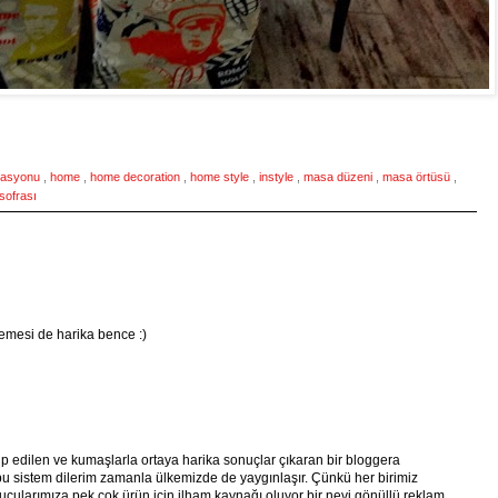
rasyonu
,
home
,
home decoration
,
home style
,
instyle
,
masa düzeni
,
masa örtüsü
,
 sofrası
emesi de harika bence :)
takip edilen ve kumaşlarla ortaya harika sonuçlar çıkaran bir bloggera
 bu sistem dilerim zamanla ülkemizde de yaygınlaşır. Çünkü her birimiz
ucularımıza pek çok ürün için ilham kaynağı oluyor bir nevi gönüllü reklam