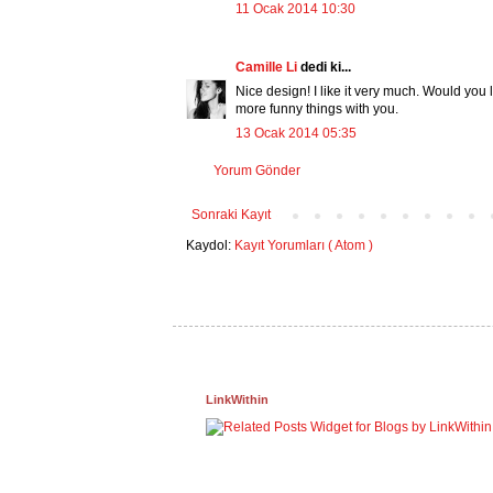
11 Ocak 2014 10:30
Camille Li
dedi ki...
Nice design! I like it very much. Would you l
more funny things with you.
13 Ocak 2014 05:35
Yorum Gönder
Sonraki Kayıt
Kaydol:
Kayıt Yorumları ( Atom )
LinkWithin