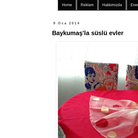
Home
Reklam
Hakkımızda
Ener
9 Oca 2014
Baykumaş'la süslü evler