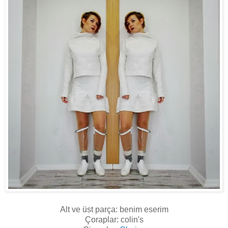
Alt ve üst parça: benim eserim
Çoraplar: colin's