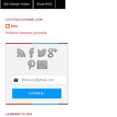
Gör Gözüm Yolları
Posts RSS
LİLİTOSUZY@GMAİL.COM
Suzy
Profilimin tamamını görüntüle
LİLİBEBEK'TE ARA