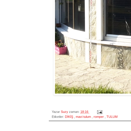
Yazar
Suzy
zaman:
18:16
Etiketler:
DİKİŞ
,
mavi tulum
,
romper
,
TULUM