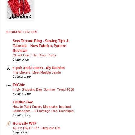
İLHAM MELEKLERİ
Sew Tessuti Blog - Sewing Tips &
Tutorials - New Fabrics, Pattern
Reviews
Closet Core: The Onyx Pants
5 gün önce
a pair and a spare . diy fashion
The Makers: Meet Maddie Jayde
1 hafta önce
FriChic
In My Shopping Bag: Summer Trend 2026
4 hafta önce
Lil Blue Boo
How to Paint Smoky Mountains Inspired
Landscapes – 4 Paintings One Technique
5 hafta önce
Honestly WTF
AGJ x HWTF: DIY Lifeguard Hat
2 ay önce