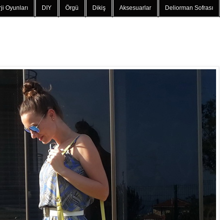
ji Oyunları
DIY
Örgü
Dikiş
Aksesuarlar
Deliorman Sofrası