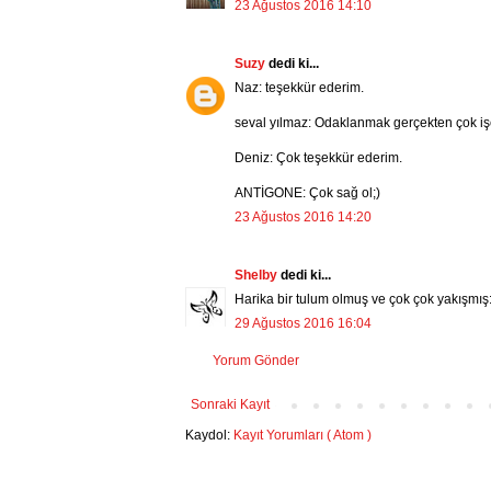
23 Ağustos 2016 14:10
Suzy
dedi ki...
Naz: teşekkür ederim.
seval yılmaz: Odaklanmak gerçekten çok işe ya
Deniz: Çok teşekkür ederim.
ANTİGONE: Çok sağ ol;)
23 Ağustos 2016 14:20
Shelby
dedi ki...
Harika bir tulum olmuş ve çok çok yakışmış:
29 Ağustos 2016 16:04
Yorum Gönder
Sonraki Kayıt
Kaydol:
Kayıt Yorumları ( Atom )