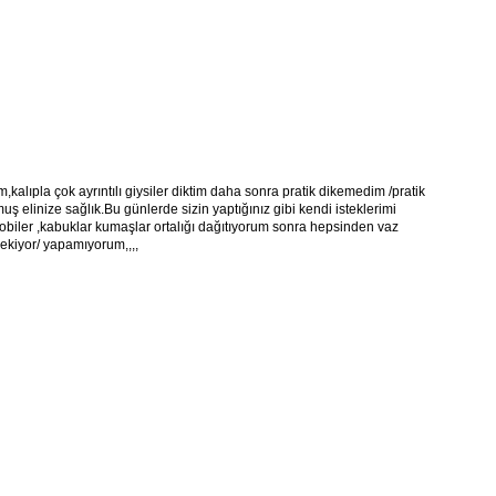
,kalıpla çok ayrıntılı giysiler diktim daha sonra pratik dikemedim /pratik
ş elinize sağlık.Bu günlerde sizin yaptığınız gibi kendi isteklerimi
 hobiler ,kabuklar kumaşlar ortalığı dağıtıyorum sonra hepsinden vaz
kiyor/ yapamıyorum,,,,