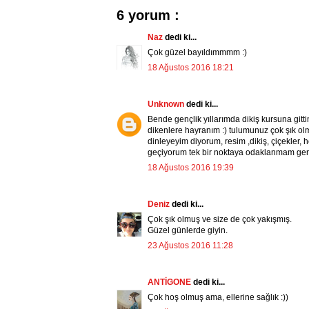
6 yorum :
Naz
dedi ki...
Çok güzel bayıldımmmm :)
18 Ağustos 2016 18:21
Unknown
dedi ki...
Bende gençlik yıllarımda dikiş kursuna gittim
dikenlere hayranım :) tulumunuz çok şık olmu
dinleyeyim diyorum, resim ,dikiş, çiçekler,
geçiyorum tek bir noktaya odaklanmam gere
18 Ağustos 2016 19:39
Deniz
dedi ki...
Çok şık olmuş ve size de çok yakışmış.
Güzel günlerde giyin.
23 Ağustos 2016 11:28
ANTİGONE
dedi ki...
Çok hoş olmuş ama, ellerine sağlık :))