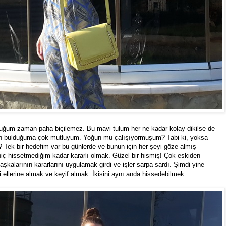
duğum zaman paha biçilemez. Bu mavi tulum her ne kadar kolay dikilse de
man bulduğuma çok mutluyum. Yoğun mu çalışıyormuşum? Tabi ki, yoksa
? Tek bir hedefim var bu günlerde ve bunun için her şeyi göze almış
ç hissetmediğim kadar kararlı olmak. Güzel bir hismiş! Çok eskiden
şkalarının kararlarını uygulamak girdi ve işler sarpa sardı. Şimdi yine
i ellerine almak ve keyif almak. İkisini aynı anda hissedebilmek.