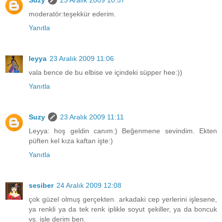
Suzy
23 Aralık 2009 10:57
moderatör:teşekkür ederim.
Yanıtla
leyya
23 Aralık 2009 11:06
vala bence de bu elbise ve içindeki süpper hee:))
Yanıtla
Suzy
23 Aralık 2009 11:11
Leyya: hoş geldin canım:) Beğenmene sevindim. Ekten
püften kel kıza kaftan işte:)
Yanıtla
sesiber
24 Aralık 2009 12:08
çok güzel olmuş gerçekten. arkadaki cep yerlerini işlesene,
ya renkli ya da tek renk iplikle soyut şekiller, ya da boncuk
vs. işle derim ben.