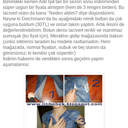
Belimdeki kemeri Adil Işık'tan bir sezon sonu indiriminden
süper uygun bir fiyata almıştım (hem de 3 rengini birden). Bu
lacivert olanı da bana "Neden aldım? diye düşündüreni.
Neyse ki Deichmann'da bu ayağımdaki minik botları da çok
uyguna buldum (30TL) ve onları takım yaptım. Artık ikisini de
değerlendirebilirim. Botun derisi lacivert renkli ve inanılmaz
yumuşak (bu fiyat için). Meraklısı gidip mağazasında baksın
çünkü sitelerini taradım bu modele rastlamadım. Hem
mağazada, normal fiyattan, nubuk ve bej olanını da
görürsünüz; ki kendisi çok süperdir:)
İndirim haberini de verdikten sonra geçelim yapım
aşamalarına: