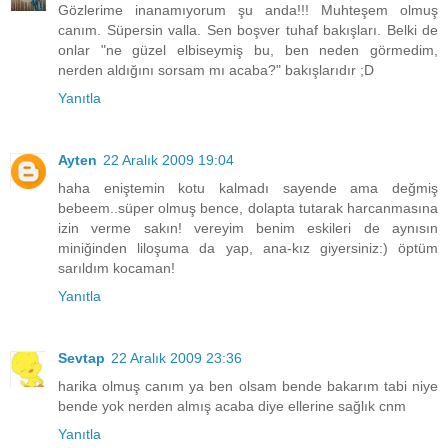
Gözlerime inanamıyorum şu anda!!! Muhteşem olmuş
canım. Süpersin valla. Sen boşver tuhaf bakışları. Belki de
onlar "ne güzel elbiseymiş bu, ben neden görmedim,
nerden aldığını sorsam mı acaba?" bakışlarıdır ;D
Yanıtla
Ayten
22 Aralık 2009 19:04
haha eniştemin kotu kalmadı sayende ama değmiş
bebeem..süper olmuş bence, dolapta tutarak harcanmasına
izin verme sakın! vereyim benim eskileri de aynısın
miniğinden liloşuma da yap, ana-kız giyersiniz:) öptüm
sarıldım kocaman!
Yanıtla
Sevtap
22 Aralık 2009 23:36
harika olmuş canım ya ben olsam bende bakarım tabi niye
bende yok nerden almış acaba diye ellerine sağlık cnm
Yanıtla