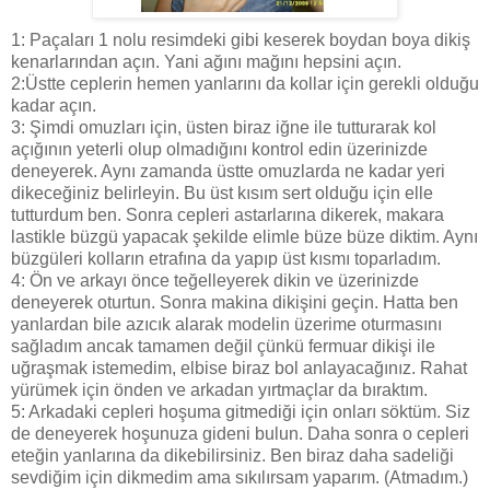
1: Paçaları 1 nolu resimdeki gibi keserek boydan boya dikiş
kenarlarından açın. Yani ağını mağını hepsini açın.
2:Üstte ceplerin hemen yanlarını da kollar için gerekli olduğu
kadar açın.
3: Şimdi omuzları için, üsten biraz iğne ile tutturarak kol
açığının yeterli olup olmadığını kontrol edin üzerinizde
deneyerek. Aynı zamanda üstte omuzlarda ne kadar yeri
dikeceğiniz belirleyin. Bu üst kısım sert olduğu için elle
tutturdum ben. Sonra cepleri astarlarına dikerek, makara
lastikle büzgü yapacak şekilde elimle büze büze diktim. Aynı
büzgüleri kolların etrafına da yapıp üst kısmı toparladım.
4: Ön ve arkayı önce teğelleyerek dikin ve üzerinizde
deneyerek oturtun. Sonra makina dikişini geçin. Hatta ben
yanlardan bile azıcık alarak modelin üzerime oturmasını
sağladım ancak tamamen değil çünkü fermuar dikişi ile
uğraşmak istemedim, elbise biraz bol anlayacağınız. Rahat
yürümek için önden ve arkadan yırtmaçlar da bıraktım.
5: Arkadaki cepleri hoşuma gitmediği için onları söktüm. Siz
de deneyerek hoşunuza gideni bulun. Daha sonra o cepleri
eteğin yanlarına da dikebilirsiniz. Ben biraz daha sadeliği
sevdiğim için dikmedim ama sıkılırsam yaparım. (Atmadım.)