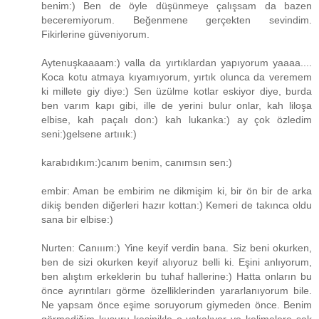
benim:) Ben de öyle düşünmeye çalışsam da bazen
beceremiyorum. Beğenmene gerçekten sevindim.
Fikirlerine güveniyorum.
Aytenuşkaaaam:) valla da yırtıklardan yapıyorum yaaaa....
Koca kotu atmaya kıyamıyorum, yırtık olunca da veremem
ki millete giy diye:) Sen üzülme kotlar eskiyor diye, burda
ben varım kapı gibi, ille de yerini bulur onlar, kah liloşa
elbise, kah paçalı don:) kah lukanka:) ay çok özledim
seni:)gelsene artııık:)
karabıdıkım:)canım benim, canımsın sen:)
embir: Aman be embirim ne dikmişim ki, bir ön bir de arka
dikiş benden diğerleri hazır kottan:) Kemeri de takınca oldu
sana bir elbise:)
Nurten: Canııım:) Yine keyif verdin bana. Siz beni okurken,
ben de sizi okurken keyif alıyoruz belli ki. Eşini anlıyorum,
ben alıştım erkeklerin bu tuhaf hallerine:) Hatta onların bu
önce ayrıntıları görme özelliklerinden yararlanıyorum bile.
Ne yapsam önce eşime soruyorum giymeden önce. Benim