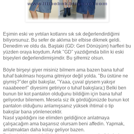
Eşimin eski ve yırtılan kotlarını sık sık değerlendirdiğimi
biliyorsunuz. Bu sefer de aklıma bir elbise dikmek geldi.
Denedim ve oldu da. Baştaki (GD: Geri Dönüşüm) harfleri bu
yüzden oraya koydum. Artık "GD" yazdığımda bilin ki eski
bişeyleri değerlendirmişimdir. Bu şifremiz olsun.
Böyle birşeyi giyer misiniz bilmem ama bazen bana tuhaf
tuhaf bakılması hoşuma gitmiyor değil yolda. "Bu üstüne ne
giymiş?"der gibi bakışlar, "Yaaa, çuval giysem yakışır
naaabeeer!" diyesimi getiriyor o tuhaf bakışlara;) Belki ben
bunun bir kot pantalon olduğunu bildiğim için bana tuhaf
geliyordur bilemem. Mesela siz ilk gördüğünüzde bunun kot
pantalon olduğunu anlamışsanız yüksek ihtimal o tip
bakışlar bana yönlenecektir.
Nasıl yapıldığını ise elimden geldiğince anlatmaya
çalışacağım ama başarısız olursam beni affedin. Yapmak,
anlatmaktan daha kolay geliyor bazen.