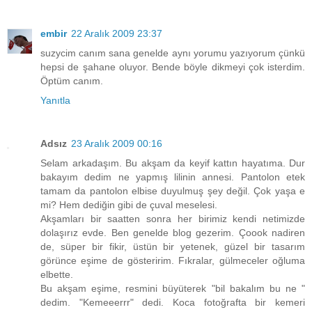
embir
22 Aralık 2009 23:37
suzycim canım sana genelde aynı yorumu yazıyorum çünkü
hepsi de şahane oluyor. Bende böyle dikmeyi çok isterdim.
Öptüm canım.
Yanıtla
Adsız
23 Aralık 2009 00:16
Selam arkadaşım. Bu akşam da keyif kattın hayatıma. Dur
bakayım dedim ne yapmış lilinin annesi. Pantolon etek
tamam da pantolon elbise duyulmuş şey değil. Çok yaşa e
mi? Hem dediğin gibi de çuval meselesi.
Akşamları bir saatten sonra her birimiz kendi netimizde
dolaşırız evde. Ben genelde blog gezerim. Çoook nadiren
de, süper bir fikir, üstün bir yetenek, güzel bir tasarım
görünce eşime de gösteririm. Fıkralar, gülmeceler oğluma
elbette.
Bu akşam eşime, resmini büyüterek "bil bakalım bu ne "
dedim. "Kemeeerrr" dedi. Koca fotoğrafta bir kemeri