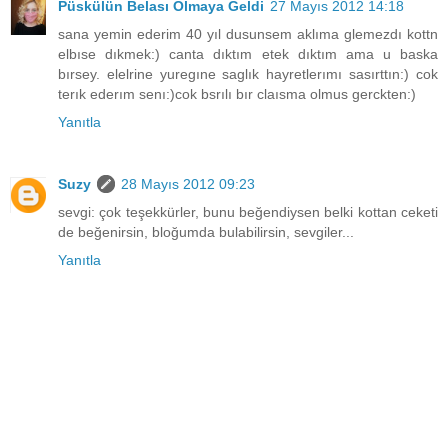
Püskülün Belası Olmaya Geldi
27 Mayıs 2012 14:18
sana yemin ederim 40 yıl dusunsem aklıma glemezdı kottn
elbıse dıkmek:) canta dıktım etek dıktım ama u baska
bırsey. elelrine yuregıne saglık hayretlerımı sasırttın:) cok
terık ederım senı:)cok bsrılı bır claısma olmus gerckten:)
Yanıtla
Suzy
28 Mayıs 2012 09:23
sevgi: çok teşekkürler, bunu beğendiysen belki kottan ceketi
de beğenirsin, bloğumda bulabilirsin, sevgiler...
Yanıtla