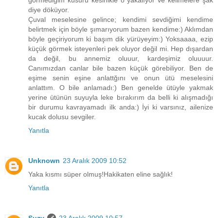
görmediğim kusuru kesinikle o yakalıyor ve kelimelere şak
diye döküyor.
Çuval meselesine gelince; kendimi sevdiğimi kendime
belirtmek için böyle şımarıyorum bazen kendime:) Aklımdan
böyle geçiriyorum ki başım dik yürüyeyim:) Yoksaaaa, ezip
küçük görmek isteyenleri pek oluyor değil mi. Hep dışardan
da değil, bu annemiz oluuur, kardeşimiz oluuuur.
Canımızdan canlar bile bazen küçük görebiliyor. Ben de
eşime senin eşine anlattğını ve onun ütü meselesini
anlattım. O bile anlamadı:) Ben genelde ütüyle yakmak
yerine ütünün suyuyla leke bırakırım da belli ki alışmadığı
bir durumu kavrayamadı ilk anda:) İyi ki varsınız, ailenize
kucak dolusu sevgiler.
Yanıtla
Unknown
23 Aralık 2009 10:52
Yaka kısmı süper olmuş!Hakikaten eline sağlık!
Yanıtla