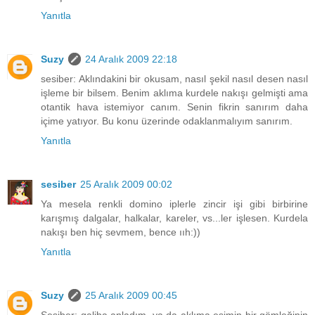
Yanıtla
Suzy
24 Aralık 2009 22:18
sesiber: Aklındakini bir okusam, nasıl şekil nasıl desen nasıl
işleme bir bilsem. Benim aklıma kurdele nakışı gelmişti ama
otantik hava istemiyor canım. Senin fikrin sanırım daha
içime yatıyor. Bu konu üzerinde odaklanmalıyım sanırım.
Yanıtla
sesiber
25 Aralık 2009 00:02
Ya mesela renkli domino iplerle zincir işi gibi birbirine
karışmış dalgalar, halkalar, kareler, vs...ler işlesen. Kurdela
nakışı ben hiç sevmem, bence ııh:))
Yanıtla
Suzy
25 Aralık 2009 00:45
Sesiber: galiba anladım, ya da aklıma eşimin bir gömleğinin