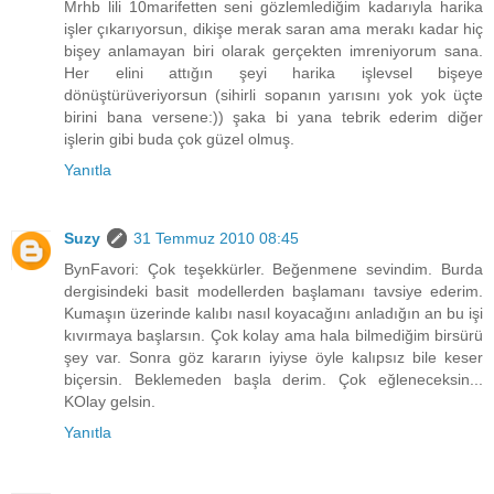
Mrhb lili 10marifetten seni gözlemlediğim kadarıyla harika
işler çıkarıyorsun, dikişe merak saran ama merakı kadar hiç
bişey anlamayan biri olarak gerçekten imreniyorum sana.
Her elini attığın şeyi harika işlevsel bişeye
dönüştürüveriyorsun (sihirli sopanın yarısını yok yok üçte
birini bana versene:)) şaka bi yana tebrik ederim diğer
işlerin gibi buda çok güzel olmuş.
Yanıtla
Suzy
31 Temmuz 2010 08:45
BynFavori: Çok teşekkürler. Beğenmene sevindim. Burda
dergisindeki basit modellerden başlamanı tavsiye ederim.
Kumaşın üzerinde kalıbı nasıl koyacağını anladığın an bu işi
kıvırmaya başlarsın. Çok kolay ama hala bilmediğim birsürü
şey var. Sonra göz kararın iyiyse öyle kalıpsız bile keser
biçersin. Beklemeden başla derim. Çok eğleneceksin...
KOlay gelsin.
Yanıtla