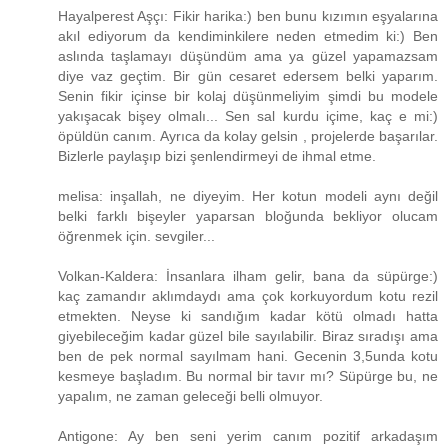
Hayalperest Aşçı: Fikir harika:) ben bunu kızımın eşyalarına
akıl ediyorum da kendiminkilere neden etmedim ki:) Ben
aslında taşlamayı düşündüm ama ya güzel yapamazsam
diye vaz geçtim. Bir gün cesaret edersem belki yaparım.
Senin fikir içinse bir kolaj düşünmeliyim şimdi bu modele
yakışacak bişey olmalı... Sen sal kurdu içime, kaç e mi:)
öpüldün canım. Ayrıca da kolay gelsin , projelerde başarılar.
Bizlerle paylaşıp bizi şenlendirmeyi de ihmal etme.
melisa: inşallah, ne diyeyim. Her kotun modeli aynı değil
belki farklı bişeyler yaparsan bloğunda bekliyor olucam
öğrenmek için. sevgiler...
Volkan-Kaldera: İnsanlara ilham gelir, bana da süpürge:)
kaç zamandır aklımdaydı ama çok korkuyordum kotu rezil
etmekten. Neyse ki sandığım kadar kötü olmadı hatta
giyebileceğim kadar güzel bile sayılabilir. Biraz sıradışı ama
ben de pek normal sayılmam hani. Gecenin 3,5unda kotu
kesmeye başladım. Bu normal bir tavır mı? Süpürge bu, ne
yapalım, ne zaman geleceği belli olmuyor.
Antigone: Ay ben seni yerim canım pozitif arkadaşım