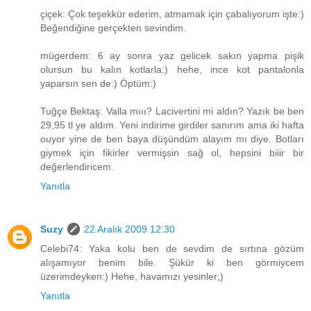
çiçek: Çok teşekkür ederim, atmamak için çabalıyorum işte:)
Beğendiğine gerçekten sevindim.
mügerdem: 6 ay sonra yaz gelicek sakın yapma pişik
olursun bu kalın kotlarla:) hehe, ince kot pantalonla
yaparsın sen de:) Öptüm:)
Tuğçe Bektaş: Valla mııı? Lacivertini mi aldın? Yazık be ben
29,95 tl ye aldım. Yeni indirime girdiler sanırım ama iki hafta
ouyor yine de ben baya düşündüm alayım mı diye. Botları
giymek için fikirler vermişsin sağ ol, hepsini biiir bir
değerlendiricem.
Yanıtla
Suzy
22 Aralık 2009 12:30
Celebi74: Yaka kolu ben de sevdim de sırtına gözüm
alışamıyor benim bile. Şükür ki ben görmiycem
üzerimdeyken:) Hehe, havamızı yesinler;)
Yanıtla