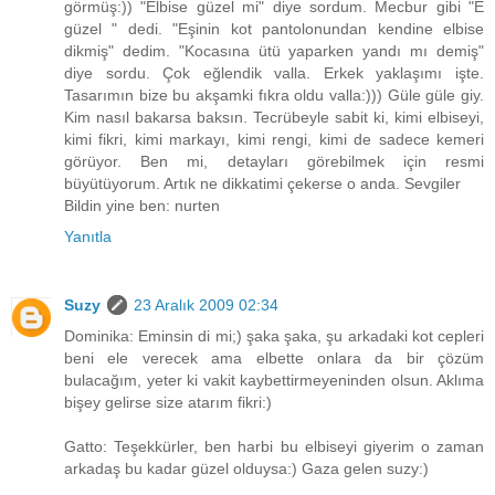
görmüş:)) "Elbise güzel mi" diye sordum. Mecbur gibi "E
güzel " dedi. "Eşinin kot pantolonundan kendine elbise
dikmiş" dedim. "Kocasına ütü yaparken yandı mı demiş"
diye sordu. Çok eğlendik valla. Erkek yaklaşımı işte.
Tasarımın bize bu akşamki fıkra oldu valla:))) Güle güle giy.
Kim nasıl bakarsa baksın. Tecrübeyle sabit ki, kimi elbiseyi,
kimi fikri, kimi markayı, kimi rengi, kimi de sadece kemeri
görüyor. Ben mi, detayları görebilmek için resmi
büyütüyorum. Artık ne dikkatimi çekerse o anda. Sevgiler
Bildin yine ben: nurten
Yanıtla
Suzy
23 Aralık 2009 02:34
Dominika: Eminsin di mi;) şaka şaka, şu arkadaki kot cepleri
beni ele verecek ama elbette onlara da bir çözüm
bulacağım, yeter ki vakit kaybettirmeyeninden olsun. Aklıma
bişey gelirse size atarım fikri:)
Gatto: Teşekkürler, ben harbi bu elbiseyi giyerim o zaman
arkadaş bu kadar güzel olduysa:) Gaza gelen suzy:)