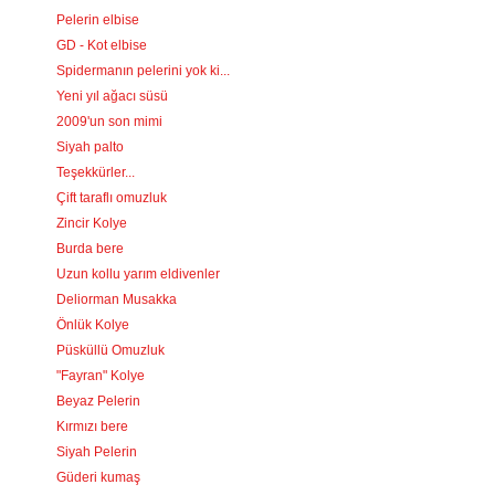
Pelerin elbise
GD - Kot elbise
Spidermanın pelerini yok ki...
Yeni yıl ağacı süsü
2009'un son mimi
Siyah palto
Teşekkürler...
Çift taraflı omuzluk
Zincir Kolye
Burda bere
Uzun kollu yarım eldivenler
Deliorman Musakka
Önlük Kolye
Püsküllü Omuzluk
"Fayran" Kolye
Beyaz Pelerin
Kırmızı bere
Siyah Pelerin
Güderi kumaş