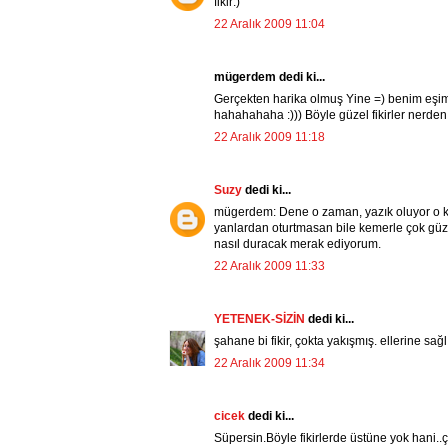
fikir:)
22 Aralık 2009 11:04
mügerdem dedi ki...
Gerçekten harika olmuş Yine =) benim eşim
hahahahaha :))) Böyle güzel fikirler nerden
22 Aralık 2009 11:18
Suzy
dedi ki...
mügerdem: Dene o zaman, yazık oluyor o k
yanlardan oturtmasan bile kemerle çok güz
nasıl duracak merak ediyorum.
22 Aralık 2009 11:33
YETENEK-SİZİN
dedi ki...
şahane bi fikir, çokta yakışmış. ellerine sağl
22 Aralık 2009 11:34
cicek
dedi ki...
Süpersin.Böyle fikirlerde üstüne yok hani..ç