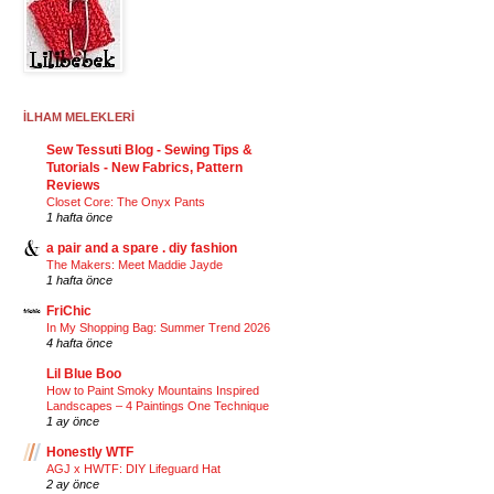
İLHAM MELEKLERİ
Sew Tessuti Blog - Sewing Tips &
Tutorials - New Fabrics, Pattern
Reviews
Closet Core: The Onyx Pants
1 hafta önce
a pair and a spare . diy fashion
The Makers: Meet Maddie Jayde
1 hafta önce
FriChic
In My Shopping Bag: Summer Trend 2026
4 hafta önce
Lil Blue Boo
How to Paint Smoky Mountains Inspired
Landscapes – 4 Paintings One Technique
1 ay önce
Honestly WTF
AGJ x HWTF: DIY Lifeguard Hat
2 ay önce