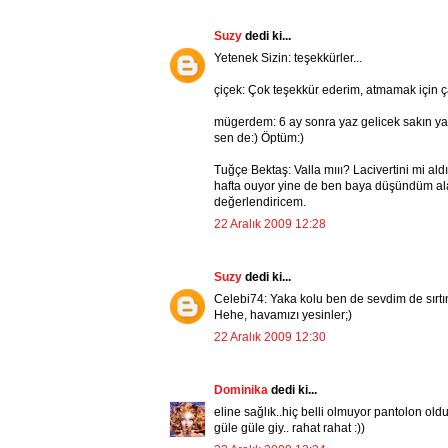
Suzy
dedi ki...
Yetenek Sizin: teşekkürler...
çiçek: Çok teşekkür ederim, atmamak için 
mügerdem: 6 ay sonra yaz gelicek sakın yap
sen de:) Öptüm:)
Tuğçe Bektaş: Valla mııı? Lacivertini mi ald
hafta ouyor yine de ben baya düşündüm alayım
değerlendiricem.
22 Aralık 2009 12:28
Suzy
dedi ki...
Celebi74: Yaka kolu ben de sevdim de sırt
Hehe, havamızı yesinler;)
22 Aralık 2009 12:30
Dominika
dedi ki...
eline sağlık..hiç belli olmuyor pantolon oldu
güle güle giy.. rahat rahat :))