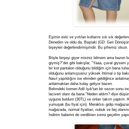
Eşimin eski ve yırtılan kotlarını sık sık değerle
Denedim ve oldu da. Baştaki (GD: Geri Dönüşüm)
bişeyleri değerlendirmişimdir. Bu şifremiz olsun.
Böyle birşeyi giyer misiniz bilmem ama bazen b
giymiş?"der gibi bakışlar, "Yaaa, çuval giysem y
bir kot pantalon olduğunu bildiğim için bana tu
olduğunu anlamışsanız yüksek ihtimal o tip bakı
Nasıl yapıldığını ise elimden geldiğince anlat
anlatmaktan daha kolay geliyor bazen.
Belimdeki kemeri Adil Işık'tan bir sezon sonu in
lacivert olanı da bana "Neden aldım? diye düşü
uyguna buldum (30TL) ve onları takım yaptım. Artı
yumuşak (bu fiyat için). Meraklısı gidip mağaz
mağazada, normal fiyattan, nubuk ve bej olanını 
İndirim haberini de verdikten sonra geçelim yap