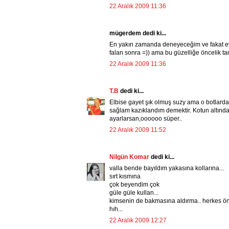
22 Aralık 2009 11:36
mügerdem dedi ki...
En yakın zamanda deneyeceğim ve fakat ev
falan sonra =)) ama bu güzelliğe öncelik t
22 Aralık 2009 11:36
T.B
dedi ki...
Elbise gayet şık olmuş suzy ama o botlard
sağlam kazıklandım demektir. Kotun altınd
ayarlarsan,oooooo süper..
22 Aralık 2009 11:52
Nilgün Komar
dedi ki...
valla bende bayıldım yakasına kollarına...
sırt kısmına
çok beyendim çok
güle güle kullan...
kimsenin de bakmasına aldırma.. herkes ön
hıh...
22 Aralık 2009 12:27