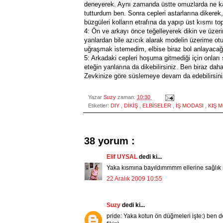
deneyerek. Aynı zamanda üstte omuzlarda ne kadar
tutturdum ben. Sonra cepleri astarlarına dikere
büzgüleri kolların etrafına da yapıp üst kısmı to
4: Ön ve arkayı önce teğelleyerek dikin ve üzer
yanlardan bile azıcık alarak modelin üzerime ot
uğraşmak istemedim, elbise biraz bol anlayacağ
5: Arkadaki cepleri hoşuma gitmediği için onlar
eteğin yanlarına da dikebilirsiniz. Ben biraz d
Zevkinize göre süslemeye devam da edebilirsiniz.
Yazar
Suzy
zaman:
10:30
Etiketler:
DIY
,
DİKİŞ
,
ELBİSELER
,
İŞ MODASI
,
KIŞ 
38 yorum :
Elif UYSAL
dedi ki...
Yaka kısmına bayıldımmmm ellerine sağlık 
22 Aralık 2009 10:55
Suzy
dedi ki...
pride: Yaka kotun ön düğmeleri işte:) ben