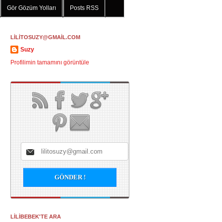
Gör Gözüm Yolları
Posts RSS
LİLİTOSUZY@GMAİL.COM
Suzy
Profilimin tamamını görüntüle
LİLİBEBEK'TE ARA