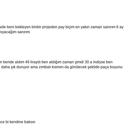
de beni bekleyen binbir projeden pay biçim en yakın zaman sanırım 6 ay
anıyacağım sanırım.
an bende aldım 49 liraydı ben aldığım zaman şimdi 30 a indiyse ben
a daha şık duruyor ama zımbalı kısmını da görülecek şekilde paça boyunu
ce bi kendine baksın