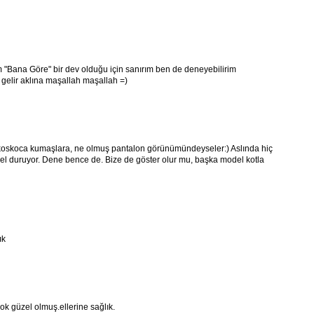
 "Bana Göre" bir dev olduğu için sanırım ben de deneyebilirim
 gelir aklına maşallah maşallah =)
oskoca kumaşlara, ne olmuş pantalon görünümündeyseler:) Aslında hiç
el duruyor. Dene bence de. Bize de göster olur mu, başka model kotla
ık
ok güzel olmuş.ellerine sağlık.