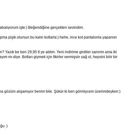
çabalıyorum işte:) Beğendiğine gerçekten sevindim.
ma pişik olursun bu kalın kotlarla:) hehe, ince kot pantalonla yaparsın
ın? Yazık be ben 29,95 tl ye aldım. Yeni indirime girdiler sanırım ama iki
 mı diye. Botları giymek için fikirler vermişsin sağ ol, hepsini biiir bir
ına gözüm alışamıyor benim bile. Şükür ki ben görmiycem üzerimdeyken:)
ğu :)