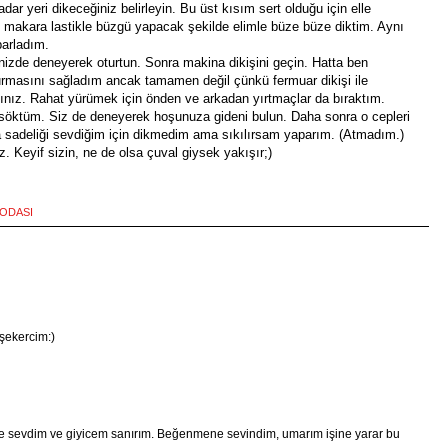
 yeri dikeceğiniz belirleyin. Bu üst kısım sert olduğu için elle
k, makara lastikle büzgü yapacak şekilde elimle büze büze diktim. Aynı
parladım.
inizde deneyerek oturtun. Sonra makina dikişini geçin. Hatta ben
urmasını sağladım ancak tamamen değil çünkü fermuar dikişi ile
ınız. Rahat yürümek için önden ve arkadan yırtmaçlar da bıraktım.
ı söktüm. Siz de deneyerek hoşunuza gideni bulun. Daha sonra o cepleri
aha sadeliği sevdiğim için dikmedim ama sıkılırsam yaparım. (Atmadım.)
 Keyif sizin, ne de olsa çuval giysek yakışır;)
MODASI
şekercim:)
 de sevdim ve giyicem sanırım. Beğenmene sevindim, umarım işine yarar bu