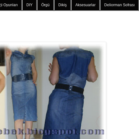
ji Oyunları
DIY
Örgü
Dikiş
Aksesuarlar
Deliorman Sofrası