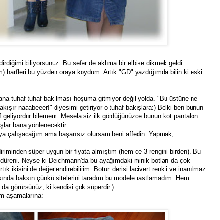
ndirdiğimi biliyorsunuz. Bu sefer de aklıma bir elbise dikmek geldi.
 harfleri bu yüzden oraya koydum. Artık "GD" yazdığımda bilin ki eski
ana tuhaf tuhaf bakılması hoşuma gitmiyor değil yolda. "Bu üstüne ne
akışır naaabeeer!" diyesimi getiriyor o tuhaf bakışlara;) Belki ben bunun
haf geliyordur bilemem. Mesela siz ilk gördüğünüzde bunun kot pantalon
şlar bana yönlenecektir.
maya çalışacağım ama başarısız olursam beni affedin. Yapmak,
diriminden süper uygun bir fiyata almıştım (hem de 3 rengini birden). Bu
ndüreni. Neyse ki Deichmann'da bu ayağımdaki minik botları da çok
k ikisini de değerlendirebilirim. Botun derisi lacivert renkli ve inanılmaz
asında baksın çünkü sitelerini taradım bu modele rastlamadım. Hem
da görürsünüz; ki kendisi çok süperdir:)
ım aşamalarına: