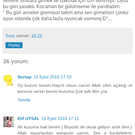
velilere sınıflara girmek ve bakmak için izin verilmişti. Oysa
bu gün yasaktı. Kocaman bir gülümseme ile yanıtladım.
" Bu gün anneler giremiyor tatlım ama sen girmelisin çünkü
oyun odanda çok daha fazla oyuncak varmıııış:D"...
Suzy
zaman:
16:22
Paylaş
36 yorum:
Sevtap
15 Eylül 2010 17:10
Oy kuzum benim.Hayırlı olsun canım Allah zihin açıklığı el
becerisi versin benim kuzuma.Çok tatlı lilim çok.
Yanıtla
Elif UYSAL
15 Eylül 2010 17:11
Ah kuzuma bak benim:) Büyüdü de okula gidiyor artık dimi:)
Allah nazarlardan esirgesin canım. Sen o kurdelelerin