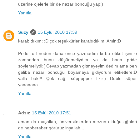
üzerine ojelerle bir de nazar boncuğu yap:)
Yanıtla
Suzy
15 Eylül 2010 17:39
karabıdıkım: :D çok teşekkürler karabıdıkım. Amin:D
Pride: off neden daha önce yazmadım ki bu etiket işini o
zamandan bunu düşünmeliydim ya da bana pride
söylemeliydi:( Cevap yazmadan gitmeyeyim dedim ama ben
galiba nazar boncuğu boyamaya gidiyorum etiketlere:D
valla bak!!! Çok sağ, süppppper fikir:) Duble süper
yaaaaaaa....
Yanıtla
Adsız
15 Eylül 2010 17:51
aman da maşallah, üniversitelerden mezun olduğu gğnleri
de hepberaber görürüz inşallah...
Yanıtla