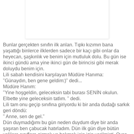
Bunlar gerçekten sınıfın ilk anları. Tıpkı kızımın bana
yaşattığı binlerce ilklerden sadece bir kaçı gibi onlar da
heyecan, şaşkınlık ve benim için mutluluk dolu. Bu gün ise
ikinci gündü ama yine ikinci gün de birincisi gibi merak
doluydu benim için.
Lili sabah kendisini karşılayan Müdüre Hanıma:
"Günaydın, ben gene geldim:)" dedi...
Müdüre Hanım:
"Yine hoşgeldin, geleceksin tabi burası SENİN okulun.
Elbette yine geleceksin tatlım. " dedi.
Lili tam onu geçip sınıfına giriyordu ki bir anda dudağı sarkık
geri döndü:
" Anne, sen de gel."
Dün duymadığımı bu gün neden duydum diye bir anda
şaşıran ben çabucak hatırladım. Dün ilk gün diye bütün