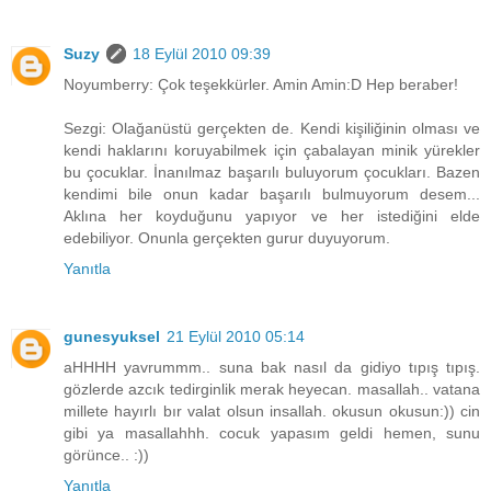
Suzy
18 Eylül 2010 09:39
Noyumberry: Çok teşekkürler. Amin Amin:D Hep beraber!
Sezgi: Olağanüstü gerçekten de. Kendi kişiliğinin olması ve
kendi haklarını koruyabilmek için çabalayan minik yürekler
bu çocuklar. İnanılmaz başarılı buluyorum çocukları. Bazen
kendimi bile onun kadar başarılı bulmuyorum desem...
Aklına her koyduğunu yapıyor ve her istediğini elde
edebiliyor. Onunla gerçekten gurur duyuyorum.
Yanıtla
gunesyuksel
21 Eylül 2010 05:14
aHHHH yavrummm.. suna bak nasıl da gidiyo tıpış tıpış.
gözlerde azcık tedirginlik merak heyecan. masallah.. vatana
millete hayırlı bır valat olsun insallah. okusun okusun:)) cin
gibi ya masallahhh. cocuk yapasım geldi hemen, sunu
görünce.. :))
Yanıtla