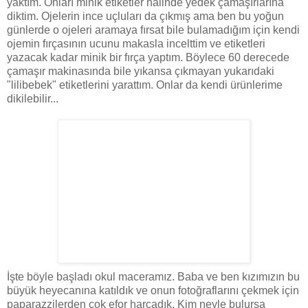
yaktım. Onları minik etiketler halinde yedek çamaşırlarına
diktim. Ojelerin ince uçluları da çıkmış ama ben bu yoğun
günlerde o ojeleri aramaya fırsat bile bulamadığım için kendi
ojemin fırçasının ucunu makasla incelttim ve etiketleri
yazacak kadar minik bir fırça yaptım. Böylece 60 derecede
çamaşır makinasında bile yıkansa çıkmayan yukarıdaki
"lilibebek" etiketlerini yarattım. Onlar da kendi ürünlerime
dikilebilir...
İşte böyle başladı okul maceramız. Baba ve ben kızımızın bu
büyük heyecanına katıldık ve onun fotoğraflarını çekmek için
paparazzilerden çok efor harcadık. Kim neyle bulursa