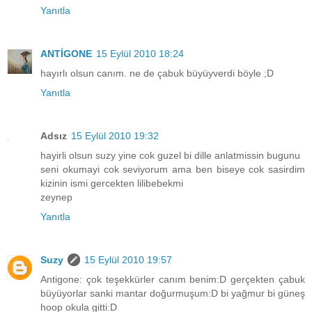
Yanıtla
ANTİGONE
15 Eylül 2010 18:24
hayırlı olsun canım. ne de çabuk büyüyverdi böyle ;D
Yanıtla
Adsız
15 Eylül 2010 19:32
hayirli olsun suzy yine cok guzel bi dille anlatmissin bugunu
seni okumayi cok seviyorum ama ben biseye cok sasirdim
kizinin ismi gercekten lilibebekmi
zeynep
Yanıtla
Suzy
15 Eylül 2010 19:57
Antigone: çok teşekkürler canım benim:D gerçekten çabuk
büyüyorlar sanki mantar doğurmuşum:D bi yağmur bi güneş
hoop okula gitti:D