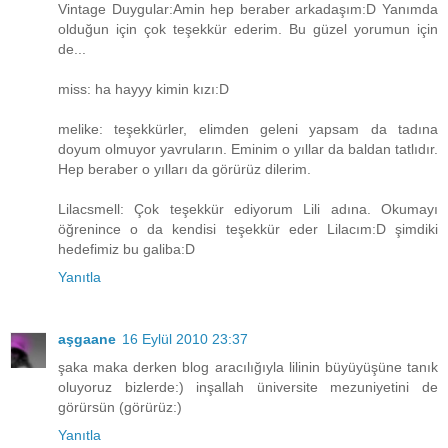
Vintage Duygular:Amin hep beraber arkadaşım:D Yanımda
olduğun için çok teşekkür ederim. Bu güzel yorumun için
de...
miss: ha hayyy kimin kızı:D
melike: teşekkürler, elimden geleni yapsam da tadına
doyum olmuyor yavruların. Eminim o yıllar da baldan tatlıdır.
Hep beraber o yılları da görürüz dilerim.
Lilacsmell: Çok teşekkür ediyorum Lili adına. Okumayı
öğrenince o da kendisi teşekkür eder Lilacım:D şimdiki
hedefimiz bu galiba:D
Yanıtla
aşgaane
16 Eylül 2010 23:37
şaka maka derken blog aracılığıyla lilinin büyüyüşüne tanık
oluyoruz bizlerde:) inşallah üniversite mezuniyetini de
görürsün (görürüz:)
Yanıtla