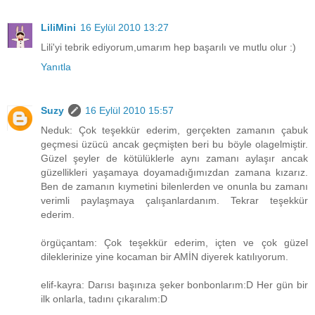
LiliMini
16 Eylül 2010 13:27
Lili'yi tebrik ediyorum,umarım hep başarılı ve mutlu olur :)
Yanıtla
Suzy
16 Eylül 2010 15:57
Neduk: Çok teşekkür ederim, gerçekten zamanın çabuk
geçmesi üzücü ancak geçmişten beri bu böyle olagelmiştir.
Güzel şeyler de kötülüklerle aynı zamanı aylaşır ancak
güzellikleri yaşamaya doyamadığımızdan zamana kızarız.
Ben de zamanın kıymetini bilenlerden ve onunla bu zamanı
verimli paylaşmaya çalışanlardanım. Tekrar teşekkür
ederim.
örgüçantam: Çok teşekkür ederim, içten ve çok güzel
dileklerinize yine kocaman bir AMİN diyerek katılıyorum.
elif-kayra: Darısı başınıza şeker bonbonlarım:D Her gün bir
ilk onlarla, tadını çıkaralım:D