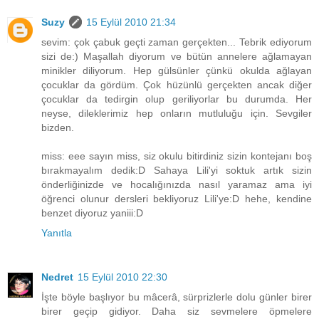
Suzy
15 Eylül 2010 21:34
sevim: çok çabuk geçti zaman gerçekten... Tebrik ediyorum
sizi de:) Maşallah diyorum ve bütün annelere ağlamayan
minikler diliyorum. Hep gülsünler çünkü okulda ağlayan
çocuklar da gördüm. Çok hüzünlü gerçekten ancak diğer
çocuklar da tedirgin olup geriliyorlar bu durumda. Her
neyse, dileklerimiz hep onların mutluluğu için. Sevgiler
bizden.
miss: eee sayın miss, siz okulu bitirdiniz sizin kontejanı boş
bırakmayalım dedik:D Sahaya Lili'yi soktuk artık sizin
önderliğinizde ve hocalığınızda nasıl yaramaz ama iyi
öğrenci olunur dersleri bekliyoruz Lili'ye:D hehe, kendine
benzet diyoruz yaniii:D
Yanıtla
Nedret
15 Eylül 2010 22:30
İşte böyle başlıyor bu mâcerâ, sürprizlerle dolu günler birer
birer geçip gidiyor. Daha siz sevmelere öpmelere