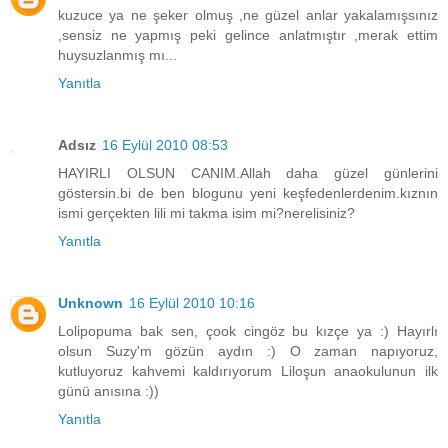
kuzuce ya ne şeker olmuş ,ne güzel anlar yakalamışsınız
,sensiz ne yapmış peki gelince anlatmıştır ,merak ettim
huysuzlanmış mı...
Yanıtla
Adsız
16 Eylül 2010 08:53
HAYIRLI OLSUN CANIM.Allah daha güzel günlerini
göstersin.bi de ben blogunu yeni keşfedenlerdenim.kıznın
ismi gerçekten lili mi takma isim mi?nerelisiniz?
Yanıtla
Unknown
16 Eylül 2010 10:16
Lolipopuma bak sen, çook cingöz bu kızçe ya :) Hayırlı
olsun Suzy'm gözün aydın :) O zaman napıyoruz,
kutluyoruz kahvemi kaldırıyorum Liloşun anaokulunun ilk
günü anısına :))
Yanıtla