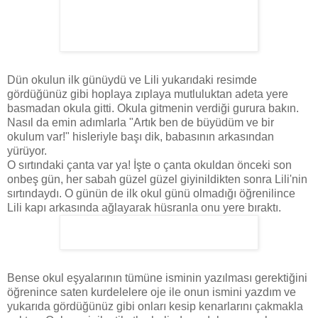
Dün okulun ilk günüydü ve Lili yukarıdaki resimde
gördüğünüz gibi hoplaya zıplaya mutluluktan adeta yere
basmadan okula gitti. Okula gitmenin verdiği gurura bakın.
Nasıl da emin adımlarla "Artık ben de büyüdüm ve bir
okulum var!" hisleriyle başı dik, babasının arkasından
yürüyor.
O sırtındaki çanta var ya! İşte o çanta okuldan önceki son
onbeş gün, her sabah güzel güzel giyinildikten sonra Lili'nin
sırtındaydı. O günün de ilk okul günü olmadığı öğrenilince
Lili kapı arkasında ağlayarak hüsranla onu yere bıraktı.
Bense okul eşyalarının tümüne isminin yazılması gerektiğini
öğrenince saten kurdelelere oje ile onun ismini yazdım ve
yukarıda gördüğünüz gibi onları kesip kenarlarını çakmakla