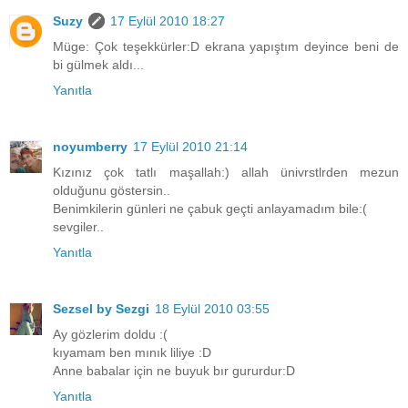
Suzy
17 Eylül 2010 18:27
Müge: Çok teşekkürler:D ekrana yapıştım deyince beni de
bi gülmek aldı...
Yanıtla
noyumberry
17 Eylül 2010 21:14
Kızınız çok tatlı maşallah:) allah ünivrstlrden mezun
olduğunu göstersin..
Benimkilerin günleri ne çabuk geçti anlayamadım bile:(
sevgiler..
Yanıtla
Sezsel by Sezgi
18 Eylül 2010 03:55
Ay gözlerim doldu :(
kıyamam ben mınık liliye :D
Anne babalar için ne buyuk bır gururdur:D
Yanıtla