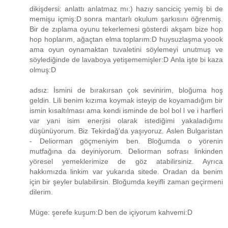
dikişdersi: anlattı anlatmaz mı:) hazıy sanciciç yemiş bi de
memişu içmiş:D sonra mantarlı okulum şarkısını öğrenmiş.
Bir de zıplama oyunu tekerlemesi gösterdi akşam bize hop
hop hoplarım, ağaçtan elma toplarım:D huysuzlaşma yoook
ama oyun oynamaktan tuvaletini söylemeyi unutmuş ve
söylediğinde de lavaboya yetişememişler:D Anla işte bi kaza
olmuş:D
adsız: İsmini de bırakırsan çok sevinirim, bloğuma hoş
geldin. Lili benim kızıma koymak isteyip de koyamadığım bir
ismin kısaltılması ama kendi isminde de bol bol l ve i harfleri
var yani isim enerjisi olarak istediğimi yakaladığımı
düşünüyorum. Biz Tekirdağ'da yaşıyoruz. Aslen Bulgaristan
- Deliorman göçmeniyim ben. Bloğumda o yörenin
mutfağına da deyiniyorum. Deliorman sofrası linkinden
yöresel yemeklerimize de göz atabilirsiniz. Ayrıca
hakkımızda linkim var yukarıda sitede. Oradan da benim
için bir şeyler bulabilirsin. Bloğumda keyifli zaman geçirmeni
dilerim.
Müge: şerefe kuşum:D ben de içiyorum kahvemi:D