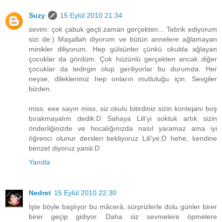
Suzy
15 Eylül 2010 21:34
sevim: çok çabuk geçti zaman gerçekten... Tebrik ediyorum
sizi de:) Maşallah diyorum ve bütün annelere ağlamayan
minikler diliyorum. Hep gülsünler çünkü okulda ağlayan
çocuklar da gördüm. Çok hüzünlü gerçekten ancak diğer
çocuklar da tedirgin olup geriliyorlar bu durumda. Her
neyse, dileklerimiz hep onların mutluluğu için. Sevgiler
bizden.
miss: eee sayın miss, siz okulu bitirdiniz sizin kontejanı boş
bırakmayalım dedik:D Sahaya Lili'yi soktuk artık sizin
önderliğinizde ve hocalığınızda nasıl yaramaz ama iyi
öğrenci olunur dersleri bekliyoruz Lili'ye:D hehe, kendine
benzet diyoruz yaniii:D
Yanıtla
Nedret
15 Eylül 2010 22:30
İşte böyle başlıyor bu mâcerâ, sürprizlerle dolu günler birer
birer geçip gidiyor. Daha siz sevmelere öpmelere