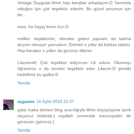
Vintage Duygular:Amin hep beraber arkadaşım:D Yanımda
olduğun için çok teşekkür ederim. Bu güzel yorumun için
de...
miss: ha hayyy kimin kızı:D
melike: teşekkürler, elimden geleni yapsam da tadına
doyum olmuyor yavruların. Eminim o yıllar da baldan tatlıdır.
Hep beraber o yılları da görürüz dilerim.
Lilacsmell: Çok teşekkür ediyorum Lili adına. Okumayı
öğrenince o da kendisi teşekkür eder Lilacım:D şimdiki
hedefimiz bu galiba:D
Yanıtla
aşgaane
16 Eylül 2010 23:37
şaka maka derken blog aracılığıyla lilinin büyüyüşüne tanık
oluyoruz bizlerde:) inşallah üniversite mezuniyetini de
görürsün (görürüz:)
Yanıtla