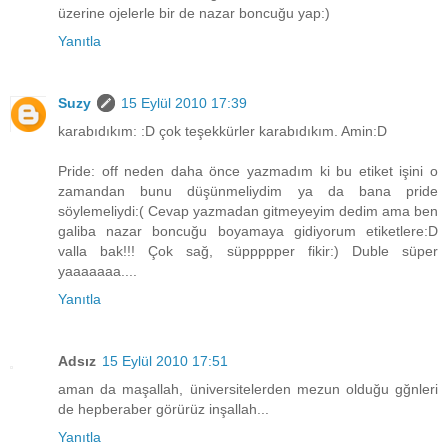
üzerine ojelerle bir de nazar boncuğu yap:)
Yanıtla
Suzy
15 Eylül 2010 17:39
karabıdıkım: :D çok teşekkürler karabıdıkım. Amin:D
Pride: off neden daha önce yazmadım ki bu etiket işini o
zamandan bunu düşünmeliydim ya da bana pride
söylemeliydi:( Cevap yazmadan gitmeyeyim dedim ama ben
galiba nazar boncuğu boyamaya gidiyorum etiketlere:D
valla bak!!! Çok sağ, süppppper fikir:) Duble süper
yaaaaaaa....
Yanıtla
Adsız
15 Eylül 2010 17:51
aman da maşallah, üniversitelerden mezun olduğu gğnleri
de hepberaber görürüz inşallah...
Yanıtla