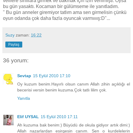
velilere sınıflara girmek ve bakmak için izin verilmişti. Oysa
bu gün yasaktı. Kocaman bir gülümseme ile yanıtladım.
" Bu gün anneler giremiyor tatlım ama sen girmelisin çünkü
oyun odanda çok daha fazla oyuncak varmıııış:D"...
Suzy
zaman:
16:22
Paylaş
36 yorum:
Sevtap
15 Eylül 2010 17:10
Oy kuzum benim.Hayırlı olsun canım Allah zihin açıklığı el
becerisi versin benim kuzuma.Çok tatlı lilim çok.
Yanıtla
Elif UYSAL
15 Eylül 2010 17:11
Ah kuzuma bak benim:) Büyüdü de okula gidiyor artık dimi:)
Allah nazarlardan esirgesin canım. Sen o kurdelelerin