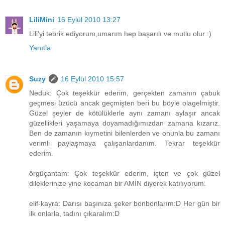
LiliMini
16 Eylül 2010 13:27
Lili'yi tebrik ediyorum,umarım hep başarılı ve mutlu olur :)
Yanıtla
Suzy
16 Eylül 2010 15:57
Neduk: Çok teşekkür ederim, gerçekten zamanın çabuk
geçmesi üzücü ancak geçmişten beri bu böyle olagelmiştir.
Güzel şeyler de kötülüklerle aynı zamanı aylaşır ancak
güzellikleri yaşamaya doyamadığımızdan zamana kızarız.
Ben de zamanın kıymetini bilenlerden ve onunla bu zamanı
verimli paylaşmaya çalışanlardanım. Tekrar teşekkür
ederim.
örgüçantam: Çok teşekkür ederim, içten ve çok güzel
dileklerinize yine kocaman bir AMİN diyerek katılıyorum.
elif-kayra: Darısı başınıza şeker bonbonlarım:D Her gün bir
ilk onlarla, tadını çıkaralım:D