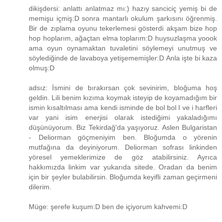
dikişdersi: anlattı anlatmaz mı:) hazıy sanciciç yemiş bi de
memişu içmiş:D sonra mantarlı okulum şarkısını öğrenmiş.
Bir de zıplama oyunu tekerlemesi gösterdi akşam bize hop
hop hoplarım, ağaçtan elma toplarım:D huysuzlaşma yoook
ama oyun oynamaktan tuvaletini söylemeyi unutmuş ve
söylediğinde de lavaboya yetişememişler:D Anla işte bi kaza
olmuş:D
adsız: İsmini de bırakırsan çok sevinirim, bloğuma hoş
geldin. Lili benim kızıma koymak isteyip de koyamadığım bir
ismin kısaltılması ama kendi isminde de bol bol l ve i harfleri
var yani isim enerjisi olarak istediğimi yakaladığımı
düşünüyorum. Biz Tekirdağ'da yaşıyoruz. Aslen Bulgaristan
- Deliorman göçmeniyim ben. Bloğumda o yörenin
mutfağına da deyiniyorum. Deliorman sofrası linkinden
yöresel yemeklerimize de göz atabilirsiniz. Ayrıca
hakkımızda linkim var yukarıda sitede. Oradan da benim
için bir şeyler bulabilirsin. Bloğumda keyifli zaman geçirmeni
dilerim.
Müge: şerefe kuşum:D ben de içiyorum kahvemi:D