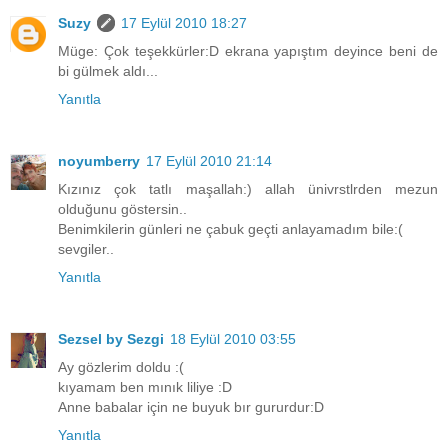
Suzy
17 Eylül 2010 18:27
Müge: Çok teşekkürler:D ekrana yapıştım deyince beni de
bi gülmek aldı...
Yanıtla
noyumberry
17 Eylül 2010 21:14
Kızınız çok tatlı maşallah:) allah ünivrstlrden mezun
olduğunu göstersin..
Benimkilerin günleri ne çabuk geçti anlayamadım bile:(
sevgiler..
Yanıtla
Sezsel by Sezgi
18 Eylül 2010 03:55
Ay gözlerim doldu :(
kıyamam ben mınık liliye :D
Anne babalar için ne buyuk bır gururdur:D
Yanıtla