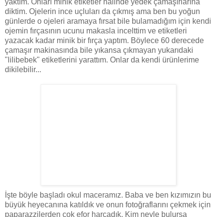
yaktım. Onları minik etiketler halinde yedek çamaşırlarına
diktim. Ojelerin ince uçluları da çıkmış ama ben bu yoğun
günlerde o ojeleri aramaya fırsat bile bulamadığım için kendi
ojemin fırçasının ucunu makasla incelttim ve etiketleri
yazacak kadar minik bir fırça yaptım. Böylece 60 derecede
çamaşır makinasında bile yıkansa çıkmayan yukarıdaki
"lilibebek" etiketlerini yarattım. Onlar da kendi ürünlerime
dikilebilir...
İşte böyle başladı okul maceramız. Baba ve ben kızımızın bu
büyük heyecanına katıldık ve onun fotoğraflarını çekmek için
paparazzilerden çok efor harcadık. Kim neyle bulursa