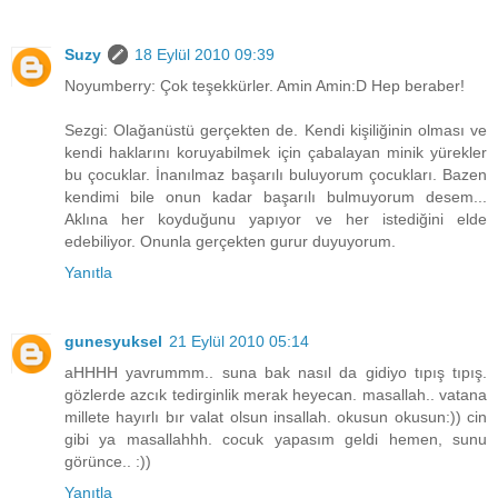
Suzy
18 Eylül 2010 09:39
Noyumberry: Çok teşekkürler. Amin Amin:D Hep beraber!
Sezgi: Olağanüstü gerçekten de. Kendi kişiliğinin olması ve
kendi haklarını koruyabilmek için çabalayan minik yürekler
bu çocuklar. İnanılmaz başarılı buluyorum çocukları. Bazen
kendimi bile onun kadar başarılı bulmuyorum desem...
Aklına her koyduğunu yapıyor ve her istediğini elde
edebiliyor. Onunla gerçekten gurur duyuyorum.
Yanıtla
gunesyuksel
21 Eylül 2010 05:14
aHHHH yavrummm.. suna bak nasıl da gidiyo tıpış tıpış.
gözlerde azcık tedirginlik merak heyecan. masallah.. vatana
millete hayırlı bır valat olsun insallah. okusun okusun:)) cin
gibi ya masallahhh. cocuk yapasım geldi hemen, sunu
görünce.. :))
Yanıtla