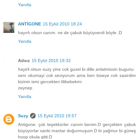
Yanıtla
ANTİGONE
15 Eylül 2010 18:24
hayırlı olsun canım. ne de çabuk büyüyverdi böyle ;D
Yanıtla
Adsız
15 Eylül 2010 19:32
hayirli olsun suzy yine cok guzel bi dille anlatmissin bugunu
seni okumayi cok seviyorum ama ben biseye cok sasirdim
kizinin ismi gercekten lilibebekmi
zeynep
Yanıtla
Suzy
15 Eylül 2010 19:57
Antigone: çok teşekkürler canım benim:D gerçekten çabuk
büyüyorlar sanki mantar doğurmuşum:D bi yağmur bi güneş
hoop okula gitti:D