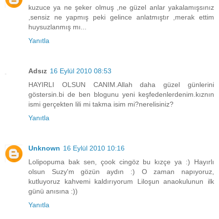
kuzuce ya ne şeker olmuş ,ne güzel anlar yakalamışsınız
,sensiz ne yapmış peki gelince anlatmıştır ,merak ettim
huysuzlanmış mı...
Yanıtla
Adsız
16 Eylül 2010 08:53
HAYIRLI OLSUN CANIM.Allah daha güzel günlerini
göstersin.bi de ben blogunu yeni keşfedenlerdenim.kıznın
ismi gerçekten lili mi takma isim mi?nerelisiniz?
Yanıtla
Unknown
16 Eylül 2010 10:16
Lolipopuma bak sen, çook cingöz bu kızçe ya :) Hayırlı
olsun Suzy'm gözün aydın :) O zaman napıyoruz,
kutluyoruz kahvemi kaldırıyorum Liloşun anaokulunun ilk
günü anısına :))
Yanıtla