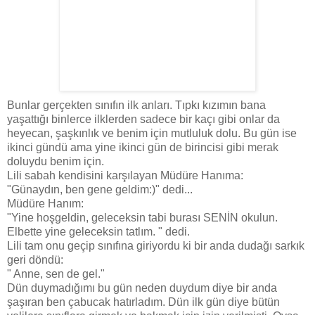
Bunlar gerçekten sınıfın ilk anları. Tıpkı kızımın bana
yaşattığı binlerce ilklerden sadece bir kaçı gibi onlar da
heyecan, şaşkınlık ve benim için mutluluk dolu. Bu gün ise
ikinci gündü ama yine ikinci gün de birincisi gibi merak
doluydu benim için.
Lili sabah kendisini karşılayan Müdüre Hanıma:
"Günaydın, ben gene geldim:)" dedi...
Müdüre Hanım:
"Yine hoşgeldin, geleceksin tabi burası SENİN okulun.
Elbette yine geleceksin tatlım. " dedi.
Lili tam onu geçip sınıfına giriyordu ki bir anda dudağı sarkık
geri döndü:
" Anne, sen de gel."
Dün duymadığımı bu gün neden duydum diye bir anda
şaşıran ben çabucak hatırladım. Dün ilk gün diye bütün