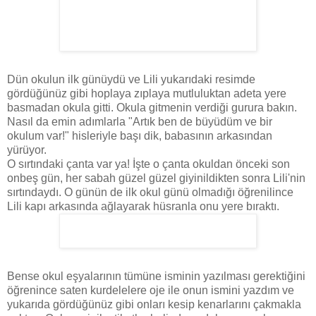
Dün okulun ilk günüydü ve Lili yukarıdaki resimde
gördüğünüz gibi hoplaya zıplaya mutluluktan adeta yere
basmadan okula gitti. Okula gitmenin verdiği gurura bakın.
Nasıl da emin adımlarla "Artık ben de büyüdüm ve bir
okulum var!" hisleriyle başı dik, babasının arkasından
yürüyor.
O sırtındaki çanta var ya! İşte o çanta okuldan önceki son
onbeş gün, her sabah güzel güzel giyinildikten sonra Lili'nin
sırtındaydı. O günün de ilk okul günü olmadığı öğrenilince
Lili kapı arkasında ağlayarak hüsranla onu yere bıraktı.
Bense okul eşyalarının tümüne isminin yazılması gerektiğini
öğrenince saten kurdelelere oje ile onun ismini yazdım ve
yukarıda gördüğünüz gibi onları kesip kenarlarını çakmakla