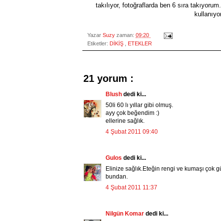
takılıyor, fotoğraflarda ben 6 sıra takıyorum
kullanıyo
Yazar
Suzy
zaman:
09:20
Etiketler:
DİKİŞ
,
ETEKLER
21 yorum :
Blush
dedi ki...
50li 60 lı yıllar gibi olmuş.
ayy çok beğendim :)
ellerine sağlık.
4 Şubat 2011 09:40
Gulos
dedi ki...
Elinize sağlık.Eteğin rengi ve kumaşı çok 
bundan.
4 Şubat 2011 11:37
Nilgün Komar
dedi ki...