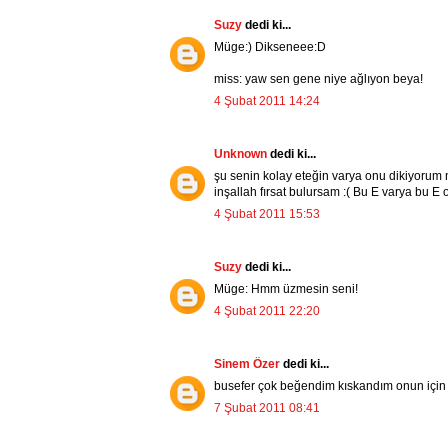
Suzy
dedi ki...
Müge:) Dikseneee:D
miss: yaw sen gene niye ağlıyon beya!
4 Şubat 2011 14:24
Unknown
dedi ki...
şu senin kolay eteğin varya onu dikiyorum n
inşallah fırsat bulursam :( Bu E varya bu E oo
4 Şubat 2011 15:53
Suzy
dedi ki...
Müge: Hmm üzmesin seni!
4 Şubat 2011 22:20
Sinem Özer
dedi ki...
busefer çok beğendim kıskandım onun için 
7 Şubat 2011 08:41