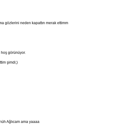
)ama gözlerini neden kapattın merak ettimm
 hoş görünüyor.
tim şimdi;)
hühüh Ağlıcam ama yaaaa