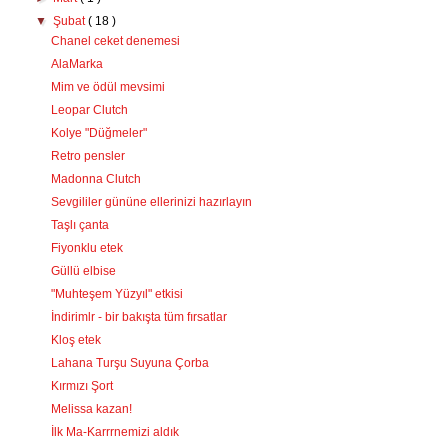
▼
Şubat
( 18 )
Chanel ceket denemesi
AlaMarka
Mim ve ödül mevsimi
Leopar Clutch
Kolye "Düğmeler"
Retro pensler
Madonna Clutch
Sevgililer gününe ellerinizi hazırlayın
Taşlı çanta
Fiyonklu etek
Güllü elbise
"Muhteşem Yüzyıl" etkisi
İndirimlr - bir bakışta tüm fırsatlar
Kloş etek
Lahana Turşu Suyuna Çorba
Kırmızı Şort
Melissa kazan!
İlk Ma-Karrrnemizi aldık