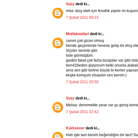
Suzy
dedi ki...
miss: kloş etek için fesatlık yapılır mı ku
7 Şubat 2011 09:23
Mutfaknotlari
dedi ki...
canım çok güzel olmuş
bende geçenlerde hevese gelip bir kloş et
ölçüler seninki gibi
tvde görmüştüm
giydim fakat çok fazla büzgüler var gibi old
ben42beden giyiyorum belki onunla alakalı 
ama sen gibi beline büyük bi kemer yapsam
keşke komşum olsaydın sen benim:)
7 Şubat 2011 20:50
Suzy
dedi ki...
Melisa: denemekte yarar var şu geniş kemer
7 Şubat 2011 22:42
Kürksever
dedi ki...
Hah işte tam benim beğendiğim bir tarz! Suzy