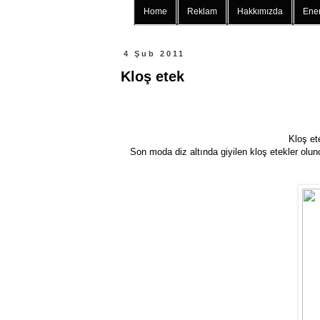
Home
Reklam
Hakkımızda
Ener
4 Şub 2011
Kloş etek
Kloş et
Son moda diz altında giyilen kloş etekler ol