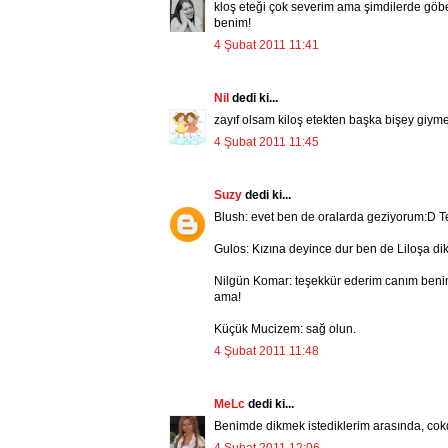
kloş eteği çok severim ama şimdilerde göb
benim!
4 Şubat 2011 11:41
Nil
dedi ki...
zayıf olsam kiloş etekten başka bişey giyme
4 Şubat 2011 11:45
Suzy
dedi ki...
Blush: evet ben de oralarda geziyorum:D T
Gulos: Kızına deyince dur ben de Liloşa di
Nilgün Komar: teşekkür ederim canım benim,
ama!
Küçük Mucizem: sağ olun.
4 Şubat 2011 11:48
MeLc
dedi ki...
Benimde dikmek istediklerim arasında, cokd