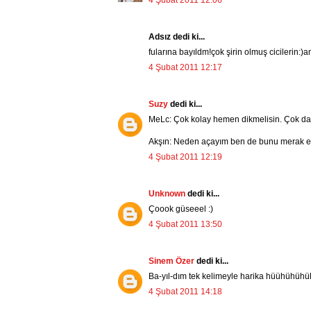
4 Şubat 2011 12:06
Adsız dedi ki...
fularına bayıldm!çok şirin olmuş cicilerin:
4 Şubat 2011 12:17
Suzy
dedi ki...
MeLc: Çok kolay hemen dikmelisin. Çok da
Akşın: Neden açayım ben de bunu merak et
4 Şubat 2011 12:19
Unknown
dedi ki...
Çoook güseeel :)
4 Şubat 2011 13:50
Sinem Özer
dedi ki...
Ba-yıl-dım tek kelimeyle harika hüühühü
4 Şubat 2011 14:18