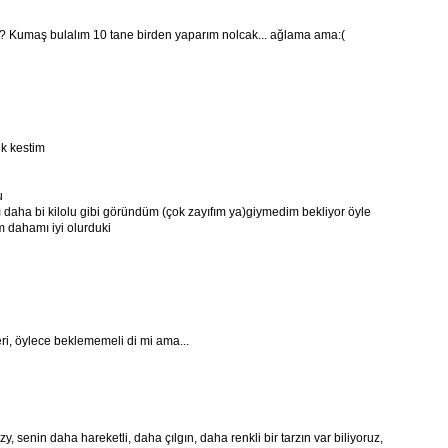
şum? Kumaş bulalım 10 tane birden yaparım nolcak... ağlama ama:(
ek kestim
u
daha bi kilolu gibi göründüm (çok zayıfım ya)giymedim bekliyor öyle
 dahamı iyi olurduki
i, öylece beklememeli di mi ama...
, senin daha hareketli, daha çılgın, daha renkli bir tarzın var biliyoruz,