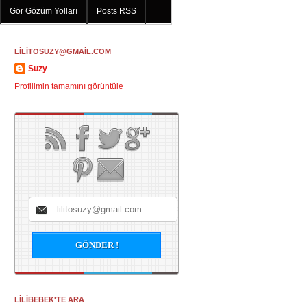
Gör Gözüm Yolları
Posts RSS
LİLİTOSUZY@GMAİL.COM
Suzy
Profilimin tamamını görüntüle
LİLİBEBEK'TE ARA