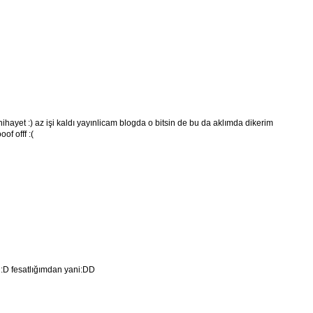
ihayet :) az işi kaldı yayınlicam blogda o bitsin de bu da aklımda dikerim
of offf :(
:D fesatlığımdan yani:DD