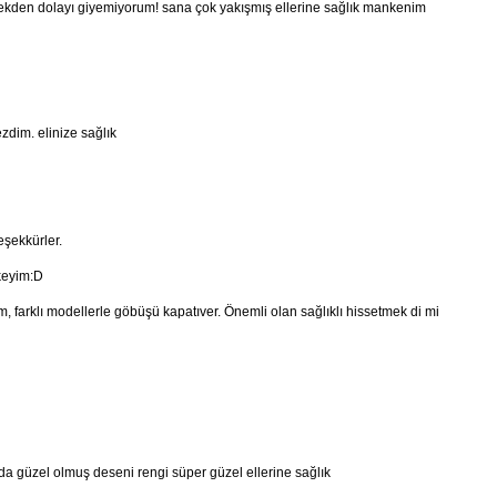
ekden dolayı giyemiyorum! sana çok yakışmış ellerine sağlık mankenim
zdim. elinize sağlık
eşekkürler.
keyim:D
 farklı modellerle göbüşü kapatıver. Önemli olan sağlıklı hissetmek di mi
a güzel olmuş deseni rengi süper güzel ellerine sağlık