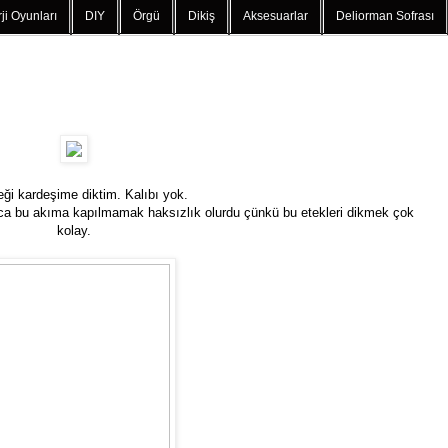
ji Oyunları
DIY
Örgü
Dikiş
Aksesuarlar
Deliorman Sofrası
eği kardeşime diktim. Kalıbı yok.
unca bu akıma kapılmamak haksızlık olurdu çünkü bu etekleri dikmek çok
kolay.