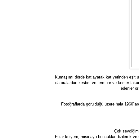
Kumaşımı dörde katlayarak kat yerinden eşit u
da oralardan kestim ve fermuar ve kemer taka
edenler or
Fotoğraflarda görüldüğü üzere hala 1960'l
Çok sevdiğim 
Fular kolyem; misinaya boncuklar dizilerek ve u