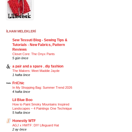
İLHAM MELEKLERİ
Sew Tessuti Blog - Sewing Tips &
Tutorials - New Fabrics, Pattern
Reviews
Closet Core: The Onyx Pants
5 gün önce
a pair and a spare . diy fashion
The Makers: Meet Maddie Jayde
1 hafta önce
FriChic
In My Shopping Bag: Summer Trend 2026
4 hafta önce
Lil Blue Boo
How to Paint Smoky Mountains Inspired
Landscapes – 4 Paintings One Technique
5 hafta önce
Honestly WTF
AGJ x HWTF: DIY Lifeguard Hat
2 ay önce