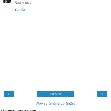
Really nice.
Yanıtla
‹
›
Ana Sayfa
Web sürümünü görüntüle
LİLİTOSUZY@GMAİL.COM