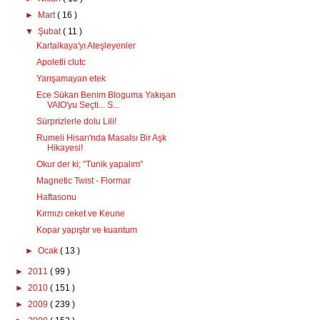
►
Mart
( 16 )
▼
Şubat
( 11 )
Kartalkaya'yı Ateşleyenler
Apoletli clutc
Yarışamayan etek
Ece Sükan Benim Bloguma Yakışan
VAIO'yu Seçti... S...
Sürprizlerle dolu Lili!
Rumeli Hisarı'nda Masalsı Bir Aşk
Hikayesi!
Okur der ki; "Tunik yapalım"
Magnetic Twist - Flormar
Haftasonu
Kırmızı ceket ve Keune
Kopar yapıştır ve kuantum
►
Ocak
( 13 )
►
2011
( 99 )
►
2010
( 151 )
►
2009
( 239 )