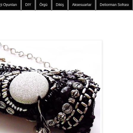
ji Oyunları
DIY
Örgü
Dikiş
Aksesuarlar
Deliorman Sofrası