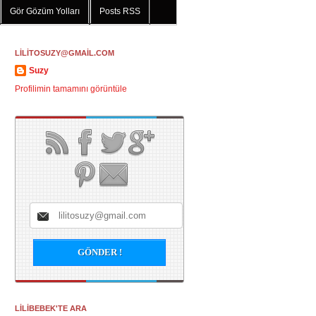
Gör Gözüm Yolları
Posts RSS
LİLİTOSUZY@GMAİL.COM
Suzy
Profilimin tamamını görüntüle
LİLİBEBEK'TE ARA