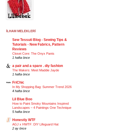
İLHAM MELEKLERİ
Sew Tessuti Blog - Sewing Tips &
Tutorials - New Fabrics, Pattern
Reviews
Closet Core: The Onyx Pants
1 hafta önce
a pair and a spare . diy fashion
The Makers: Meet Maddie Jayde
1 hafta önce
FriChic
In My Shopping Bag: Summer Trend 2026
4 hafta önce
Lil Blue Boo
How to Paint Smoky Mountains Inspired
Landscapes – 4 Paintings One Technique
5 hafta önce
Honestly WTF
AGJ x HWTF: DIY Lifeguard Hat
2 ay önce