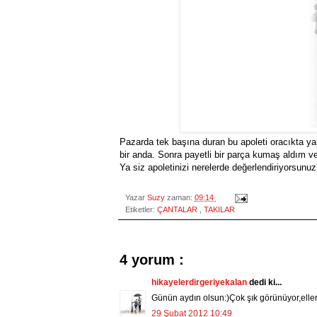
Pazarda tek başına duran bu apoleti oracıkta y
bir anda. Sonra payetli bir parça kumaş aldım ve 
Ya siz apoletinizi nerelerde değerlendiriyorsunu
Yazar
Suzy
zaman:
09:14
Etiketler:
ÇANTALAR
,
TAKILAR
4 yorum :
hikayelerdirgeriyekalan
dedi ki...
Günün aydın olsun:)Çok şık görünüyor,elleri
29 Şubat 2012 10:49