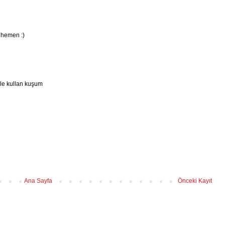
m hemen :)
üle kullan kuşum
Ana Sayfa
Önceki Kayıt