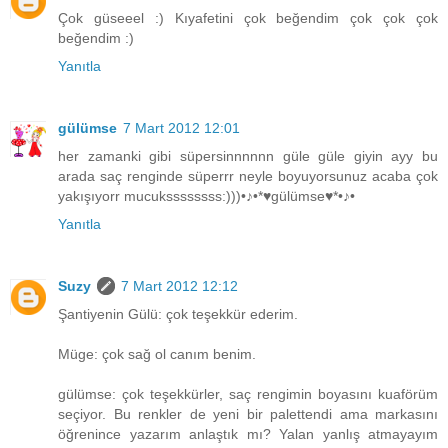
Çok güseeel :) Kıyafetini çok beğendim çok çok çok
beğendim :)
Yanıtla
gülümse
7 Mart 2012 12:01
her zamanki gibi süpersinnnnnn güle güle giyin ayy bu
arada saç renginde süperrr neyle boyuyorsunuz acaba çok
yakışıyorr mucukssssssss:)))•♪•*♥gülümse♥*•♪•
Yanıtla
Suzy
7 Mart 2012 12:12
Şantiyenin Gülü: çok teşekkür ederim.
Müge: çok sağ ol canım benim.
gülümse: çok teşekkürler, saç rengimin boyasını kuaförüm
seçiyor. Bu renkler de yeni bir palettendi ama markasını
öğrenince yazarım anlaştık mı? Yalan yanlış atmayayım