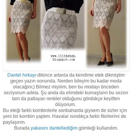
Dantel hırkayı
dikince artanla da kendime etek dikmiştim
geçen yazın sonunda. Nerden bileyim bu kadar moda
olacağını;) Bilmez miyiiim, ben bu modayı önceden
seziyorum adeta. Şu anda da elimdeki kumaşların bu sezon
tam da patlayan renkler olduğunu gördükçe keyiften
ölüyorum.
Bu eteği farklı kombinlerle sonbaharda giysem de sizler için
yeni bir kombin yaptım. Havalar ısındıkça farklı fikirlerimi de
paylaşırım.
Burada
yakasını dantellediğim
gömleği kullandım.