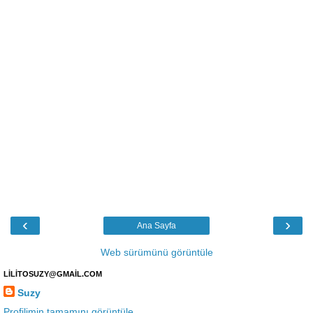
‹
›
Ana Sayfa
Web sürümünü görüntüle
LİLİTOSUZY@GMAİL.COM
Suzy
Profilimin tamamını görüntüle