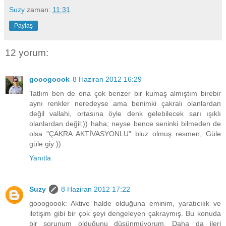
Suzy
zaman:
11:31
Paylaş
12 yorum:
gooogoook
8 Haziran 2012 16:29
Tatlım ben de ona çok benzer bir kumaş almıştım birebir
aynı renkler neredeyse ama benimki çakralı olanlardan
değil vallahi, ortasına öyle denk gelebilecek sarı ışıklı
olanlardan değil:)) haha; neyse bence seninki bilmeden de
olsa "ÇAKRA AKTİVASYONLU" bluz olmuş resmen, Güle
güle giy:))..
Yanıtla
Suzy
8 Haziran 2012 17:22
gooogoook: Aktive halde olduğuna eminim, yaratıcılık ve
iletişim gibi bir çok şeyi dengeleyen çakraymış. Bu konuda
bir sorunum olduğunu düşünmüyorum. Daha da ileri