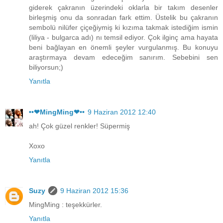
giderek çakranın üzerindeki oklarla bir takım desenler
birleşmiş onu da sonradan fark ettim. Üstelik bu çakranın
sembolü nilüfer çiçeğiymiş ki kızıma takmak istediğim ismin
(liliya - bulgarca adı) nı temsil ediyor. Çok ilginç ama hayata
beni bağlayan en önemli şeyler vurgulanmış. Bu konuyu
araştırmaya devam edeceğim sanırım. Sebebini sen
biliyorsun;)
Yanıtla
••❤MingMing❤••
9 Haziran 2012 12:40
ah! Çok güzel renkler! Süpermiş
Xoxo
Yanıtla
Suzy
9 Haziran 2012 15:36
MingMing : teşekkürler.
Yanıtla