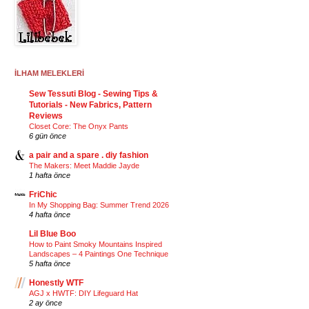
İLHAM MELEKLERİ
Sew Tessuti Blog - Sewing Tips &
Tutorials - New Fabrics, Pattern
Reviews
Closet Core: The Onyx Pants
6 gün önce
a pair and a spare . diy fashion
The Makers: Meet Maddie Jayde
1 hafta önce
FriChic
In My Shopping Bag: Summer Trend 2026
4 hafta önce
Lil Blue Boo
How to Paint Smoky Mountains Inspired
Landscapes – 4 Paintings One Technique
5 hafta önce
Honestly WTF
AGJ x HWTF: DIY Lifeguard Hat
2 ay önce