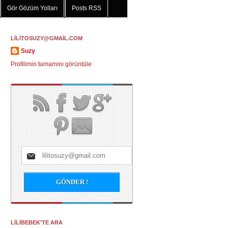
Gör Gözüm Yolları
Posts RSS
LİLİTOSUZY@GMAİL.COM
Suzy
Profilimin tamamını görüntüle
LİLİBEBEK'TE ARA