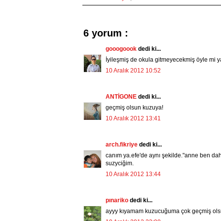
6 yorum :
gooogoook
dedi ki...
İyileşmiş de okula gitmeyecekmiş öyle mi
10 Aralık 2012 10:52
ANTİGONE
dedi ki...
geçmiş olsun kuzuya!
10 Aralık 2012 13:41
arch.fikriye
dedi ki...
canım ya.efe'de aynı şekilde."anne ben da
suzyciğim.
10 Aralık 2012 13:44
pınariko
dedi ki...
ayyy kıyamam kuzucuğuma çok geçmiş olsu