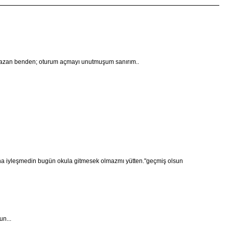
 yazan benden; oturum açmayı unutmuşum sanırım..
ha iyleşmedin bugün okula gitmesek olmazmı yütten."geçmiş olsun
n...