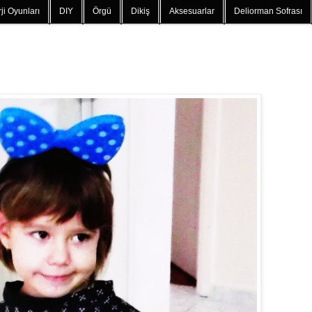
ji Oyunları
DIY
Örgü
Dikiş
Aksesuarlar
Deliorman Sofrası