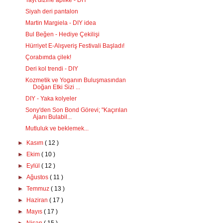
Tayt dizine aplike - DIY
Siyah deri pantalon
Martin Margiela - DIY idea
Bul Beğen - Hediye Çekilişi
Hürriyet E-Alışveriş Festivali Başladı!
Çorabımda çilek!
Deri kol trendi - DIY
Kozmetik ve Yoganın Buluşmasından
Doğan Etki Sizi ...
DIY - Yaka kolyeler
Sony'den Son Bond Görevi; "Kaçırılan
Ajanı Bulabil...
Mutluluk ve beklemek...
►
Kasım
( 12 )
►
Ekim
( 10 )
►
Eylül
( 12 )
►
Ağustos
( 11 )
►
Temmuz
( 13 )
►
Haziran
( 17 )
►
Mayıs
( 17 )