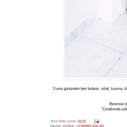
Cuma gününden beri bulantı, ishal, kusma, il
Benimse di
"Çorabımda çile
Yazar
Suzy
zaman:
09:39
Etiketler:
Lili Style
,
LİLİBEBEK ANILARI