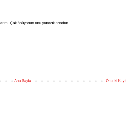
umarım...Çok öpüyorum onu yanacıklarından..
Ana Sayfa
Önceki Kayıt