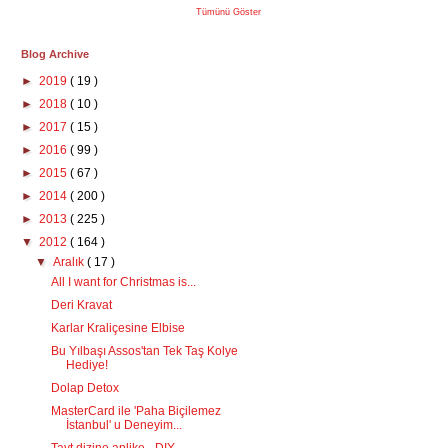
Tümünü Göster
Blog Archive
►
2019
( 19 )
►
2018
( 10 )
►
2017
( 15 )
►
2016
( 99 )
►
2015
( 67 )
►
2014
( 200 )
►
2013
( 225 )
▼
2012
( 164 )
▼
Aralık
( 17 )
All I want for Christmas is...
Deri Kravat
Karlar Kraliçesine Elbise
Bu Yılbaşı Assos'tan Tek Taş Kolye
Hediye!
Dolap Detox
MasterCard ile 'Paha Biçilemez
İstanbul' u Deneyim...