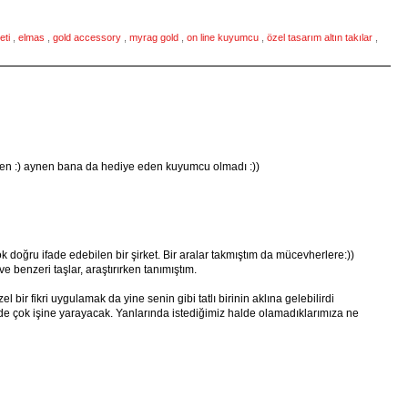
eti
,
elmas
,
gold accessory
,
myrag gold
,
on line kuyumcu
,
özel tasarım altın takılar
,
den :) aynen bana da hediye eden kuyumcu olmadı :))
k doğru ifade edebilen bir şirket. Bir aralar takmıştım da mücevherlere:))
ve benzeri taşlar, araştırırken tanımıştım.
l bir fikri uygulamak da yine senin gibi tatlı birinin aklına gelebilirdi
 de çok işine yarayacak. Yanlarında istediğimiz halde olamadıklarımıza ne