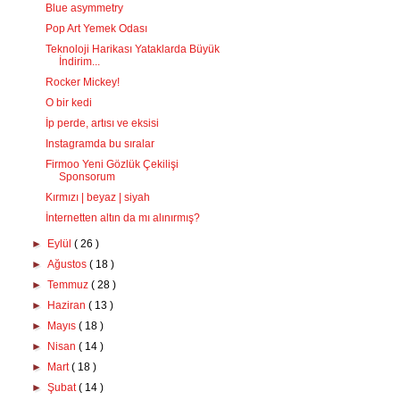
Blue asymmetry
Pop Art Yemek Odası
Teknoloji Harikası Yataklarda Büyük
İndirim...
Rocker Mickey!
O bir kedi
İp perde, artısı ve eksisi
Instagramda bu sıralar
Firmoo Yeni Gözlük Çekilişi
Sponsorum
Kırmızı | beyaz | siyah
İnternetten altın da mı alınırmış?
►
Eylül
( 26 )
►
Ağustos
( 18 )
►
Temmuz
( 28 )
►
Haziran
( 13 )
►
Mayıs
( 18 )
►
Nisan
( 14 )
►
Mart
( 18 )
►
Şubat
( 14 )