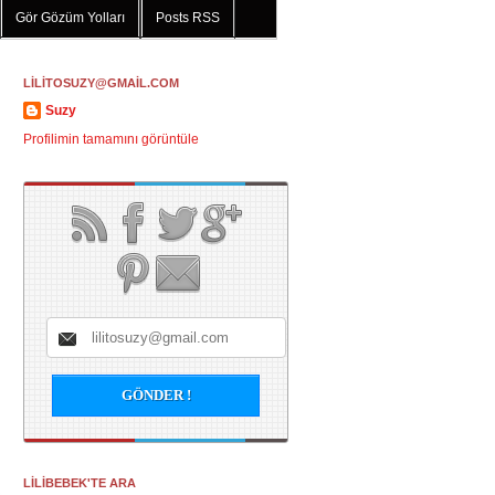
Gör Gözüm Yolları
Posts RSS
LİLİTOSUZY@GMAİL.COM
Suzy
Profilimin tamamını görüntüle
LİLİBEBEK'TE ARA