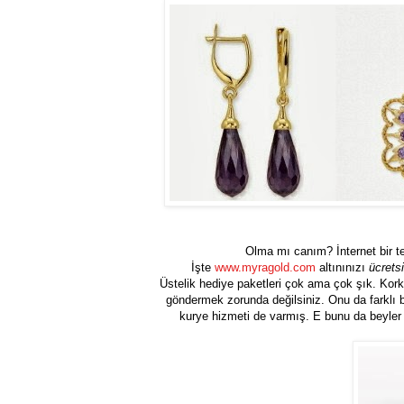
Olma mı canım? İnternet bir t
İşte
www.myragold.com
altınınızı
ücretsi
Üstelik hediye paketleri çok ama çok şık. Kor
göndermek zorunda değilsiniz. Onu da farklı b
kurye hizmeti de varmış. E bunu da beyler n