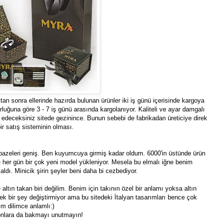
ıktan sonra ellerinde hazırda bulunan ürünler iki iş günü içerisinde kargoya
rluğuna göre 3 - 7 iş günü arasında kargolanıyor. Kaliteli ve ayar damgalı
k edeceksiniz sitede gezinince. Bunun sebebi de fabrikadan üreticiye direk
ir satış sisteminin olması.
pazeleri geniş. Ben kuyumcuya girmiş kadar oldum. 6000'in üstünde ürün
e her gün bir çok yeni model yükleniyor. Mesela bu elmalı iğne benim
aldı. Minicik şirin şeyler beni daha bi cezbediyor.
altın takan biri değilim. Benim için takının özel bir anlamı yoksa altın
ek bir şey değiştirmiyor ama bu sitedeki İtalyan tasarımları bence çok
im dilimce anlamlı:)
onlara da bakmayı unutmayın!