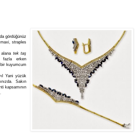
da gördüğünüz
 maxi, straples
t alana
tek taş
 fazla erken
n bir kuyumcum
ıl Yani yüzük
ınızda. Sakın
ti kapsamının
.