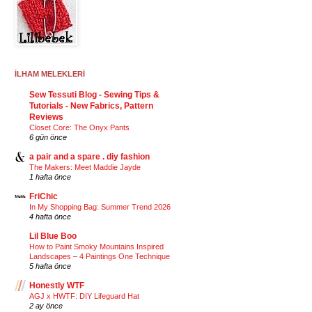
İLHAM MELEKLERİ
Sew Tessuti Blog - Sewing Tips &
Tutorials - New Fabrics, Pattern
Reviews
Closet Core: The Onyx Pants
6 gün önce
a pair and a spare . diy fashion
The Makers: Meet Maddie Jayde
1 hafta önce
FriChic
In My Shopping Bag: Summer Trend 2026
4 hafta önce
Lil Blue Boo
How to Paint Smoky Mountains Inspired
Landscapes – 4 Paintings One Technique
5 hafta önce
Honestly WTF
AGJ x HWTF: DIY Lifeguard Hat
2 ay önce