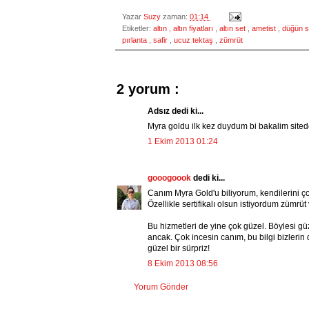
Yazar
Suzy
zaman:
01:14
Etiketler:
altın
,
altın fiyatları
,
altın set
,
ametist
,
düğün s
pırlanta
,
safir
,
ucuz tektaş
,
zümrüt
2 yorum :
Adsız dedi ki...
Myra goldu ilk kez duydum bi bakalim site
1 Ekim 2013 01:24
gooogoook
dedi ki...
Canım Myra Gold'u biliyorum, kendilerini ço
Özellikle sertifikalı olsun istiyordum zümrüt 
Bu hizmetleri de yine çok güzel. Böylesi güze
ancak. Çok incesin canım, bu bilgi bizlerin
güzel bir sürpriz!
8 Ekim 2013 08:56
Yorum Gönder