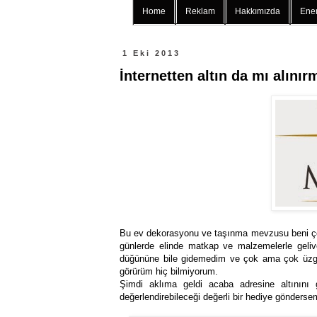
Home
Reklam
Hakkımızda
Ener
1 Eki 2013
İnternetten altın da mı alınır
Bu ev dekorasyonu ve taşınma mevzusu beni çok
günlerde elinde matkap ve malzemelerle gelive
düğününe bile gidemedim ve çok ama çok üzgün
görürüm hiç bilmiyorum.
Şimdi aklıma geldi acaba adresine altının
değerlendirebileceği değerli bir hediye gönderse