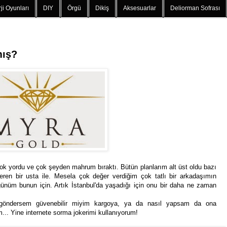
ji Oyunları
DIY
Örgü
Dikiş
Aksesuarlar
Deliorman Sofrası
mış?
 yordu ve çok şeyden mahrum bıraktı. Bütün planlarım alt üst oldu bazı
ren bir usta ile. Mesela çok değer verdiğim çok tatlı bir arkadaşımın
üm bunun için. Artık İstanbul'da yaşadığı için onu bir daha ne zaman
ı göndersem güvenebilir miyim kargoya, ya da nasıl yapsam da ona
m... Yine internete sorma jokerimi kullanıyorum!