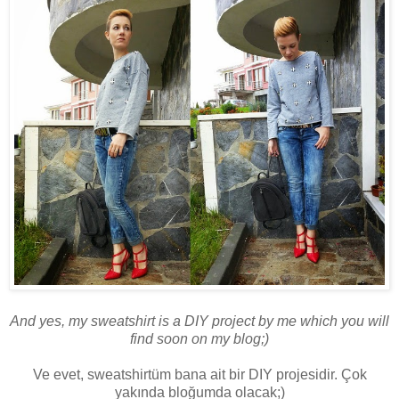
And yes, my sweatshirt is a DIY project by me which you will
find soon on my blog;)
Ve evet, sweatshirtüm bana ait bir DIY projesidir. Çok
yakında bloğumda olacak;)