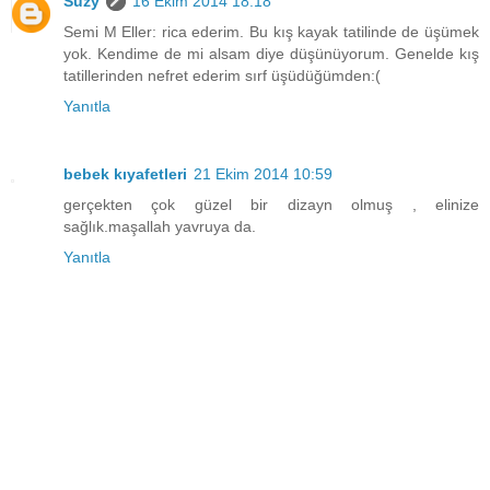
Suzy
16 Ekim 2014 18:18
Semi M Eller: rica ederim. Bu kış kayak tatilinde de üşümek
yok. Kendime de mi alsam diye düşünüyorum. Genelde kış
tatillerinden nefret ederim sırf üşüdüğümden:(
Yanıtla
bebek kıyafetleri
21 Ekim 2014 10:59
gerçekten çok güzel bir dizayn olmuş , elinize
sağlık.maşallah yavruya da.
Yanıtla