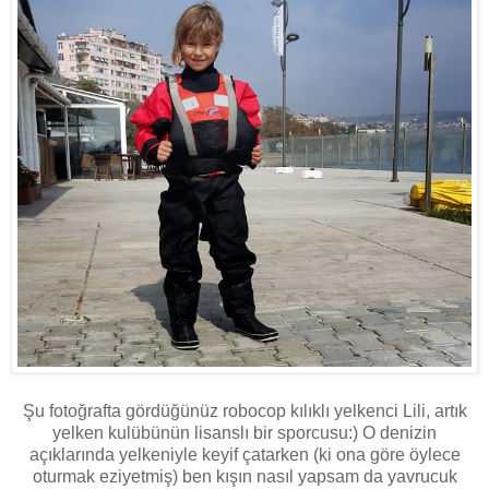
Şu fotoğrafta gördüğünüz robocop kılıklı yelkenci Lili, artık
yelken kulübünün lisanslı bir sporcusu:) O denizin
açıklarında yelkeniyle keyif çatarken (ki ona göre öylece
oturmak eziyetmiş) ben kışın nasıl yapsam da yavrucuk