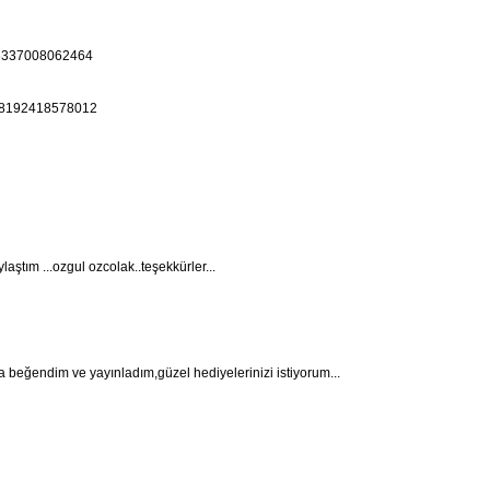
9186337008062464
/448192418578012
ştım ...ozgul ozcolak..teşekkürler...
a beğendim ve yayınladım,güzel hediyelerinizi istiyorum...