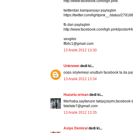
http://www.facebook.com/ligh.pink
twitterdan kampanyayı paylaştım
https://twitter.com/lightpink__/status/27
fb dan paylaştım
http://www.facebook.com/ligh.pink/posts
sevgiler.
ffb6c1@gmail.com
13 Aralık 2012 13:30
Unknown
dedi ki...
oops söylemeyi unuttum facebook ta da payla
13 Aralık 2012 13:34
Huzurlu orman
dedi ki...
Merhaba,sayfanızın takipçisiyim,facebook t
fatefate7@gmail.com
13 Aralık 2012 13:35
Asiye Demiral
dedi ki...