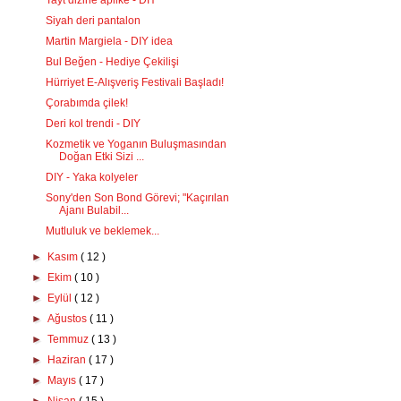
Tayt dizine aplike - DIY
Siyah deri pantalon
Martin Margiela - DIY idea
Bul Beğen - Hediye Çekilişi
Hürriyet E-Alışveriş Festivali Başladı!
Çorabımda çilek!
Deri kol trendi - DIY
Kozmetik ve Yoganın Buluşmasından
Doğan Etki Sizi ...
DIY - Yaka kolyeler
Sony'den Son Bond Görevi; "Kaçırılan
Ajanı Bulabil...
Mutluluk ve beklemek...
►
Kasım
( 12 )
►
Ekim
( 10 )
►
Eylül
( 12 )
►
Ağustos
( 11 )
►
Temmuz
( 13 )
►
Haziran
( 17 )
►
Mayıs
( 17 )