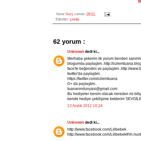
B
Yazar
Suzy
zaman:
09:51
Etiketler:
çekiliş
62 yorum :
Unknown
dedi ki...
Merhaba şekerim ilk yorum benden sanırım.
blogumda paylaştım..http://ozlemtuana.blog
face'te beğendim ve paylaştım..http://ww
twıtter'da paylaştım..
https://twitter.com/ozlemtuana
G+ da paylaştım..
tuananindunyasi@gmail.com
Bu hediyeler benim olacak nereden mi bil
bende hediye çekilişime beklerim SEVGİLE
13 Aralık 2012 10:24
Unknown
dedi ki...
http://www.facebook.com/Lilibebek
http://www.facebook.com/Lilibebek#!/n.nu