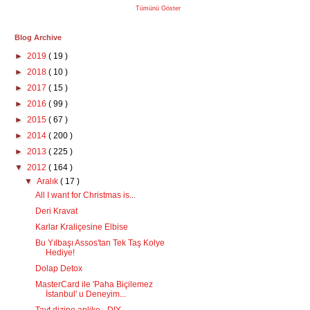
Tümünü Göster
Blog Archive
►
2019
( 19 )
►
2018
( 10 )
►
2017
( 15 )
►
2016
( 99 )
►
2015
( 67 )
►
2014
( 200 )
►
2013
( 225 )
▼
2012
( 164 )
▼
Aralık
( 17 )
All I want for Christmas is...
Deri Kravat
Karlar Kraliçesine Elbise
Bu Yılbaşı Assos'tan Tek Taş Kolye
Hediye!
Dolap Detox
MasterCard ile 'Paha Biçilemez
İstanbul' u Deneyim...