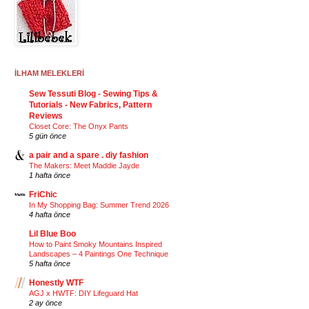
İLHAM MELEKLERİ
Sew Tessuti Blog - Sewing Tips &
Tutorials - New Fabrics, Pattern
Reviews
Closet Core: The Onyx Pants
5 gün önce
a pair and a spare . diy fashion
The Makers: Meet Maddie Jayde
1 hafta önce
FriChic
In My Shopping Bag: Summer Trend 2026
4 hafta önce
Lil Blue Boo
How to Paint Smoky Mountains Inspired
Landscapes – 4 Paintings One Technique
5 hafta önce
Honestly WTF
AGJ x HWTF: DIY Lifeguard Hat
2 ay önce