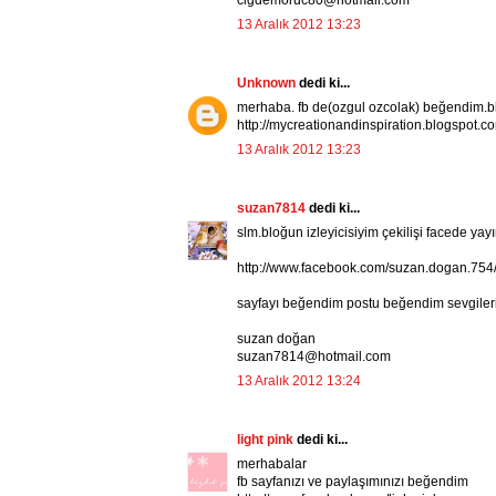
cigdemoruc80@hotmail.com
13 Aralık 2012 13:23
Unknown
dedi ki...
merhaba. fb de(ozgul ozcolak) beğendim.
http://mycreationandinspiration.blogspot.com
13 Aralık 2012 13:23
suzan7814
dedi ki...
slm.bloğun izleyicisiyim çekilişi facede yay
http://www.facebook.com/suzan.dogan.75
sayfayı beğendim postu beğendim sevgileri
suzan doğan
suzan7814@hotmail.com
13 Aralık 2012 13:24
light pink
dedi ki...
merhabalar
fb sayfanızı ve paylaşımınızı beğendim