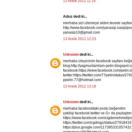
13 Aralık 2012 11:16
Adsız dedi ki...
merhaba.sizi izlemeye aldım.facede sayfa
http://www.facebook.com/yanasip.nasip/p
yanasip10@gmail.com
13 Aralık 2012 12:23
Unknown
dedi ki...
merhaba izleyicinim facebook sayfanı be
blog:http://yagmurdamlam-pelin.blogspot
facebook:https://www.facebook.com/pelin
twitter:https://twitter.com/77pelin/status
ppelin.77@hotmail.com
13 Aralık 2012 13:18
Unknown
dedi ki...
merhaba facebooktaki postu beğendim
çekilişi facebook twitter ve G+ da paylaştım
https://www.facebook.com/cigdemehmet/p
https://twitter.com/cgdmgz/status/279184
https://plus.google.com/11739533105743