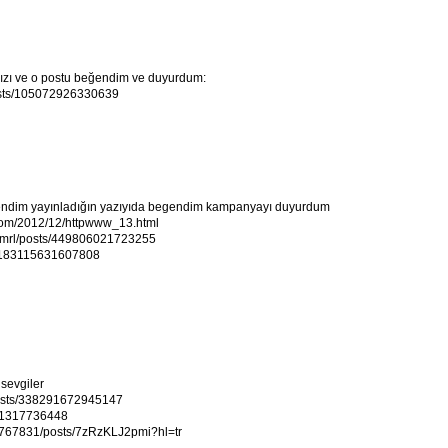
nızı ve o postu beğendim ve duyurdum:
osts/105072926330639
ğendim yayınladığın yazıyıda begendim kampanyayı duyurdum
.com/2012/12/httpwww_13.html
.dmrl/posts/449806021723255
/279183115631607808
 sevgiler
osts/338291672945147
161317736448
1767831/posts/7zRzKLJ2pmi?hl=tr