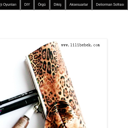
ji Oyunları
DIY
Örgü
Dikiş
Aksesuarlar
Deliorman Sofrası