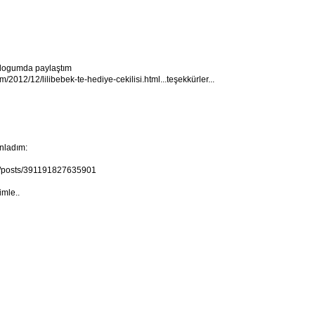
blogumda paylaştım
/2012/12/lilibebek-te-hediye-cekilisi.html...teşekkürler...
ınladım:
4/posts/391191827635901
mle..