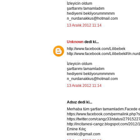
İzleyicin oldum
şartlarımı tamamladım
hediyemi bekliyorummmmm
n_nurdanakkus@hotmail.com
13 Aralık 2012 11:14
Unknown
dedi ki...
http://www.facebook.com/Lilibebek
http://www.facebook.com/Lilibebek#!/n.nu
İzleyicin oldum
şartlarımı tamamladım
hediyemi bekliyorummmmm
n_nurdanakkus@hotmail.com
13 Aralık 2012 11:14
Adsız dedi ki...
Merhaba tüm şartları tamamladım.Facede e
https://www.facebook.com/permalink.ph
https://twitter.com/cangz33/status/27915
http://incitanesi-cangz.blogspot.com/2012/
Emine Kılıç
emnklc@gmail.com