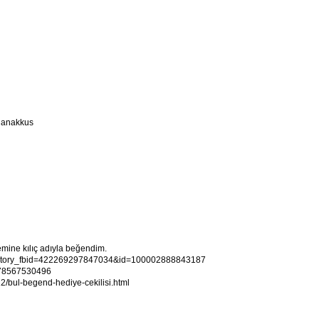
rdanakkus
mine kılıç adıyla beğendim.
p?story_fbid=422269297847034&id=100002888843187
2278567530496
12/bul-begend-hediye-cekilisi.html