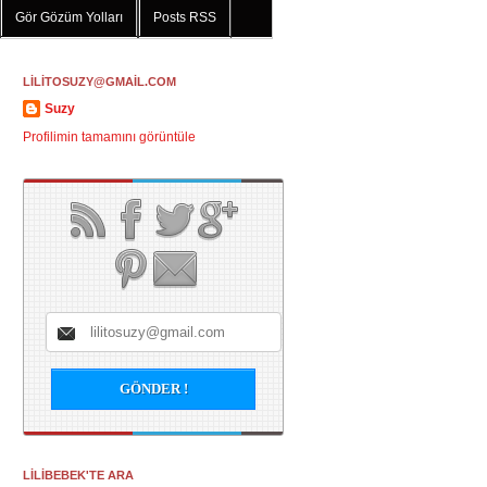
Gör Gözüm Yolları
Posts RSS
LİLİTOSUZY@GMAİL.COM
Suzy
Profilimin tamamını görüntüle
LİLİBEBEK'TE ARA