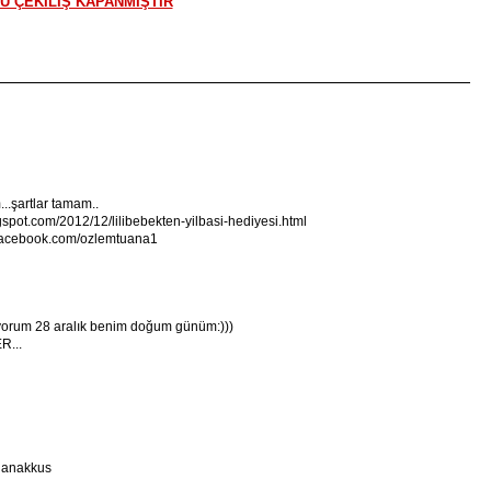
U ÇEKİLİŞ KAPANMIŞTIR
..şartlar tamam..
spot.com/2012/12/lilibebekten-yilbasi-hediyesi.html
w.facebook.com/ozlemtuana1
iyorum 28 aralık benim doğum günüm:)))
R...
rdanakkus