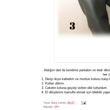
Aldığım deri ile kendime pantalon ve etek dikti
her 
1. Deriyi ikiye katladım ve montun kolunu kalıp
2. Kolları diktim.
3. Ceketin koluna geçirip üstten elle tutturdum.
4. El dikişlerimi kamufle etmek için bileklik ya
Yazar
Suzy
zaman:
09:37
Etiketler:
DIY