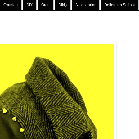
ji Oyunları
DIY
Örgü
Dikiş
Aksesuarlar
Deliorman Sofrası