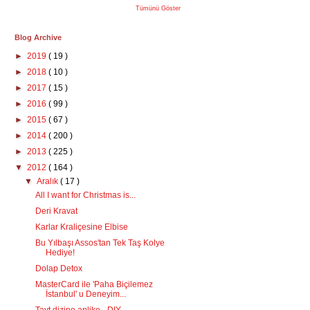
Tümünü Göster
Blog Archive
►
2019
( 19 )
►
2018
( 10 )
►
2017
( 15 )
►
2016
( 99 )
►
2015
( 67 )
►
2014
( 200 )
►
2013
( 225 )
▼
2012
( 164 )
▼
Aralık
( 17 )
All I want for Christmas is...
Deri Kravat
Karlar Kraliçesine Elbise
Bu Yılbaşı Assos'tan Tek Taş Kolye
Hediye!
Dolap Detox
MasterCard ile 'Paha Biçilemez
İstanbul' u Deneyim...