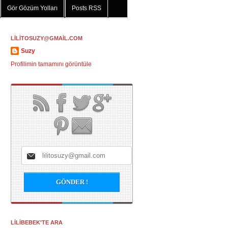
Gör Gözüm Yolları
Posts RSS
LİLİTOSUZY@GMAİL.COM
Suzy
Profilimin tamamını görüntüle
LİLİBEBEK'TE ARA