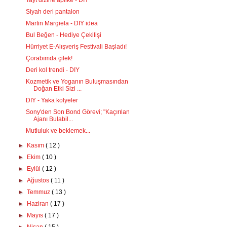
Tayt dizine aplike - DIY
Siyah deri pantalon
Martin Margiela - DIY idea
Bul Beğen - Hediye Çekilişi
Hürriyet E-Alışveriş Festivali Başladı!
Çorabımda çilek!
Deri kol trendi - DIY
Kozmetik ve Yoganın Buluşmasından
Doğan Etki Sizi ...
DIY - Yaka kolyeler
Sony'den Son Bond Görevi; "Kaçırılan
Ajanı Bulabil...
Mutluluk ve beklemek...
►
Kasım
( 12 )
►
Ekim
( 10 )
►
Eylül
( 12 )
►
Ağustos
( 11 )
►
Temmuz
( 13 )
►
Haziran
( 17 )
►
Mayıs
( 17 )