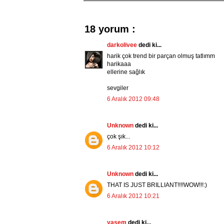
18 yorum :
darkolivee
dedi ki...
harik çok trend bir parçan olmuş tatlımm
harikaaa
ellerine sağlık
sevgiler
6 Aralık 2012 09:48
Unknown
dedi ki...
çok şık...
6 Aralık 2012 10:12
Unknown
dedi ki...
THAT IS JUST BRILLIANT!!!!WOW!!!:)
6 Aralık 2012 10:21
yasem
dedi ki...