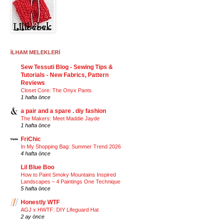
İLHAM MELEKLERİ
Sew Tessuti Blog - Sewing Tips &
Tutorials - New Fabrics, Pattern
Reviews
Closet Core: The Onyx Pants
1 hafta önce
a pair and a spare . diy fashion
The Makers: Meet Maddie Jayde
1 hafta önce
FriChic
In My Shopping Bag: Summer Trend 2026
4 hafta önce
Lil Blue Boo
How to Paint Smoky Mountains Inspired
Landscapes – 4 Paintings One Technique
5 hafta önce
Honestly WTF
AGJ x HWTF: DIY Lifeguard Hat
2 ay önce