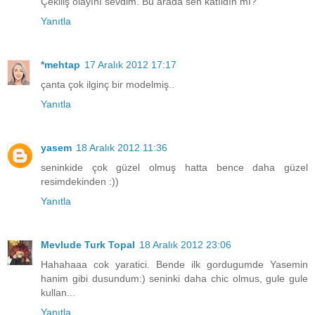
Çekiliş olayını sevdim. Bu arada sen katıldın mı?
Yanıtla
*mehtap
17 Aralık 2012 17:17
çanta çok ilginç bir modelmiş..
Yanıtla
yasem
18 Aralık 2012 11:36
seninkide çok güzel olmuş hatta bence daha güzel
resimdekinden :))
Yanıtla
Mevlude Turk Topal
18 Aralık 2012 23:06
Hahahaaa cok yaratici. Bende ilk gordugumde Yasemin
hanim gibi dusundum:) seninki daha chic olmus, gule gule
kullan...
Yanıtla