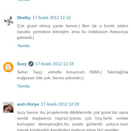
Shelby
17 Aralık 2012 12:16
Çok güzel olmuş çanta bence:) Ben de o bordo pleksi
topuklu çizmelere bitmiştim ama bu koleksiyon Ankara'ya
gelmedi:(
Yanıtla
Suzy
17 Aralık 2012 12:18
Seher Taşçı: eshefle kınıyorum H&Mi:( Tekirdağ'da
mağazası bile yok, bence şükredin;)
Yanıtla
arch.fikriye
17 Aralık 2012 12:28
suzy bence dıy projelerinde diktiklerinde çok güzel.biz sana
sende başkasına hayran:)çanta çok hoş.farklı renkte
kumaştan deneyeceğim.bu arada günlerdir yoksun.inan
merak içindeydim.kendinden mahrup etme bizi.sevgiler.