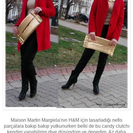
Maison Martin Margiela'nın H&M için tasarladığı nefis
parçalara bakıp bakıp yutkunurken belki de bu candy clutchı
kendim yapabilirim diye düşündüm ve denedim. Az daha