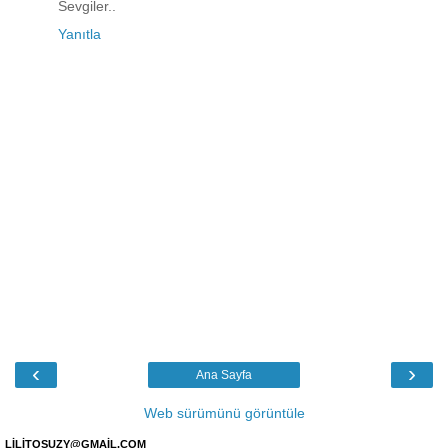
Sevgiler..
Yanıtla
‹
›
Ana Sayfa
Web sürümünü görüntüle
LİLİTOSUZY@GMAİL.COM