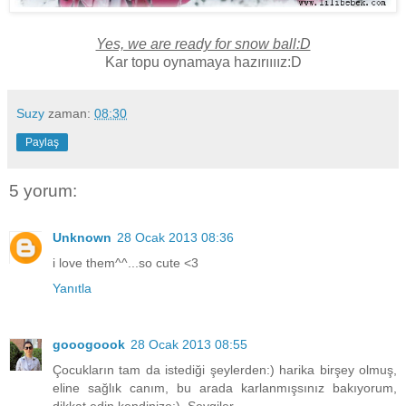
Yes, we are ready for snow ball:D
Kar topu oynamaya hazırıııız:D
Suzy
zaman:
08:30
Paylaş
5 yorum:
Unknown
28 Ocak 2013 08:36
i love them^^...so cute <3
Yanıtla
gooogoook
28 Ocak 2013 08:55
Çocukların tam da istediği şeylerden:) harika birşey olmuş,
eline sağlık canım, bu arada karlanmışsınız bakıyorum,