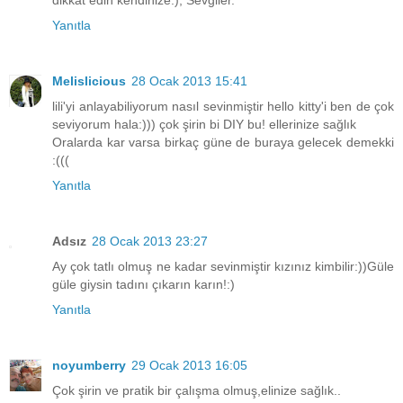
dikkat edin kendinize:), Sevgiler.
Yanıtla
Melislicious
28 Ocak 2013 15:41
lili'yi anlayabiliyorum nasıl sevinmiştir hello kitty'i ben de çok
seviyorum hala:))) çok şirin bi DIY bu! ellerinize sağlık
Oralarda kar varsa birkaç güne de buraya gelecek demekki
:(((
Yanıtla
Adsız
28 Ocak 2013 23:27
Ay çok tatlı olmuş ne kadar sevinmiştir kızınız kimbilir:))Güle
güle giysin tadını çıkarın karın!:)
Yanıtla
noyumberry
29 Ocak 2013 16:05
Çok şirin ve pratik bir çalışma olmuş,elinize sağlık..