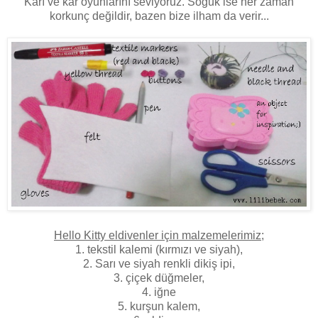
Karı ve kar oyunlarını seviyoruz. Soğuk ise her zaman
korkunç değildir, bazen bize ilham da verir...
Hello Kitty eldivenler için malzemelerimiz
;
1. tekstil kalemi (kırmızı ve siyah),
2. Sarı ve siyah renkli dikiş ipi,
3. çiçek düğmeler,
4. iğne
5. kurşun kalem,