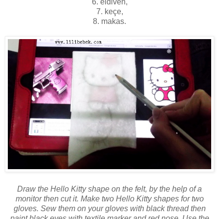
6. eldiven,
7. keçe,
8. makas.
Draw the Hello Kitty shape on the felt, by the help of a
monitor then cut it. Make two Hello Kitty shapes for two
gloves. Sew them on your gloves with black thread then
paint black eyes with textile marker and red nose. Use the