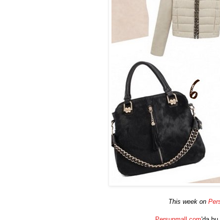
This week on
Per
Persunmall.com
'da bu