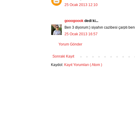
25 Ocak 2013 12:10
gooogoook
dedi ki...
Ben 3 diyorum:) siyahın cazibesi çarptı beni
25 Ocak 2013 16:57
Yorum Gönder
Sonraki Kayıt
Kaydol:
Kayıt Yorumları ( Atom )