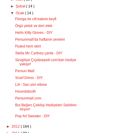
►
Şubat
( 14 )
▼
Ocak
( 14 )
Filorga ile cilt bakımı keyfi
Örgü yelek ve deri etek
Hello Kitty Gloves - DIY
Persunmall'da haftanın yenileri
Fluted hem skirt
Stella Mc Cartney çanta - DIY
Sevgiliye Çiçeksepeti.com'dan hediye
yakışır!
Persun Mall
Scarf Dress - DIY
Lili - Sarı yün elbise
Houndstooth
Persunmall.com
Bul Beğen Çekilişi Hediyeleri Sahibini
Arıyor!
Pop Art Sweater - DIY
►
2012
( 164 )