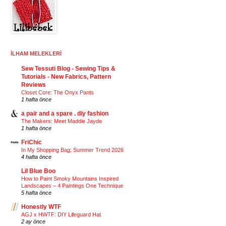
İLHAM MELEKLERİ
Sew Tessuti Blog - Sewing Tips &
Tutorials - New Fabrics, Pattern
Reviews
Closet Core: The Onyx Pants
1 hafta önce
a pair and a spare . diy fashion
The Makers: Meet Maddie Jayde
1 hafta önce
FriChic
In My Shopping Bag: Summer Trend 2026
4 hafta önce
Lil Blue Boo
How to Paint Smoky Mountains Inspired
Landscapes – 4 Paintings One Technique
5 hafta önce
Honestly WTF
AGJ x HWTF: DIY Lifeguard Hat
2 ay önce