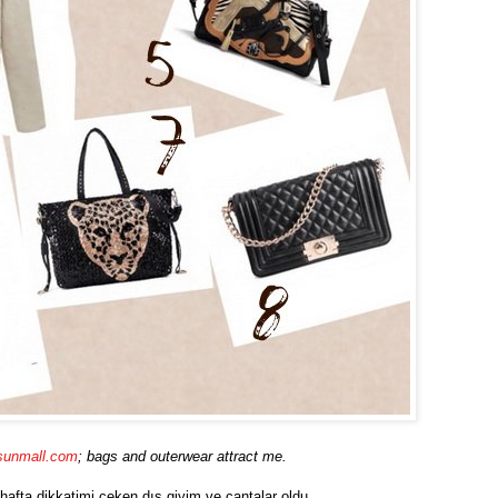
sunmall.com
; bags and outerwear attract me.
 hafta dikkatimi çeken dış giyim ve çantalar oldu.