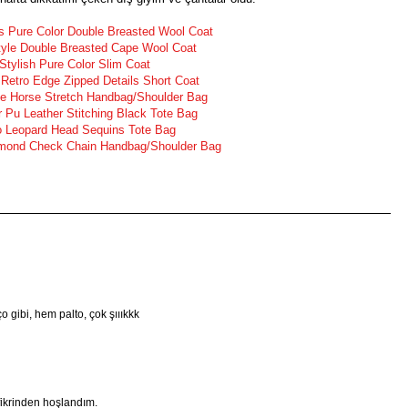
s Pure Color Double Breasted Wool Coat
Style Double Breasted Cape Wool Coat
Stylish Pure Color Slim Coat
 Retro Edge Zipped Details Short Coat
ttle Horse Stretch Handbag/Shoulder Bag
 Pu Leather Stitching Black Tote Bag
o Leopard Head Sequins Tote Bag
amond Check Chain Handbag/Shoulder Bag
o gibi, hem palto, çok şıııkkk
fikrinden hoşlandım.