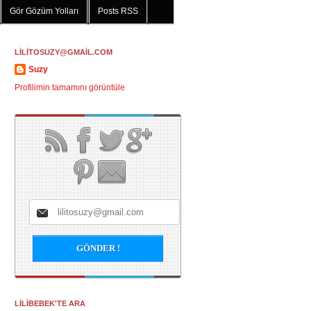
Gör Gözüm Yolları
Posts RSS
LİLİTOSUZY@GMAİL.COM
Suzy
Profilimin tamamını görüntüle
LİLİBEBEK'TE ARA