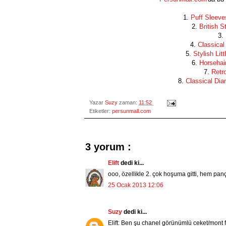
1.
Puff Sleeve
2.
British 
3.
4.
Classical
5.
Stylish Li
6.
Horsehair
7.
Retr
8.
Classical Di
Yazar
Suzy
zaman:
11:52
Etiketler:
persunmall.com
3 yorum :
Elift
dedi ki...
ooo, özellikle 2. çok hoşuma gitti, hem panç
25 Ocak 2013 12:06
Suzy
dedi ki...
Elift: Ben şu chanel görünümlü ceket/mont 