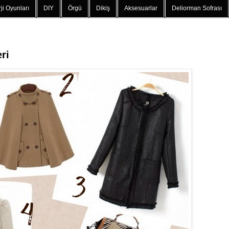
ji Oyunları
DIY
Örgü
Dikiş
Aksesuarlar
Deliorman Sofrası
ri