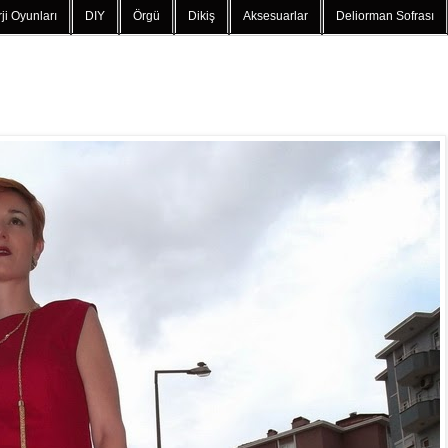
ji Oyunları
DIY
Örgü
Dikiş
Aksesuarlar
Deliorman Sofrası