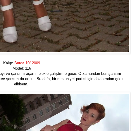
Kalıp:
Burda 10/ 2009
Model: 116
biseyi ve şansımı açan melekle çalıştım o gece. O zamandan beri şansım
e şansım da arttı... Bu defa, bir mezuniyet partisi için dolabımdan çıktı
elbisem.