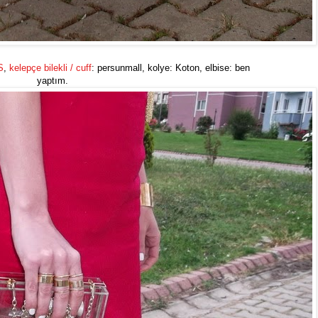
S
,
kelepçe bilekli / cuff
: persunmall, kolye: Koton, elbise: ben
yaptım.