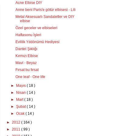
Acne Elbise DIY
Anne beni Paris'e götür elbisesi - Lili
Metal Aksesuarlı Sandaletler ve DIY
elbise
Özel geceler ve elbiseleri
Haftasonu İşleri
Evlilik Yıldönümü Hediyesi
Dantel Şıklığı
Kırmızı Elbise
Mavi - Beyaz
Fırsat bu fırsat
One leaf - One life
►
Mayıs
( 18 )
►
Nisan
( 14 )
►
Mart
( 18 )
►
Şubat
( 14 )
►
Ocak
( 14 )
►
2012
( 164 )
►
2011
( 99 )