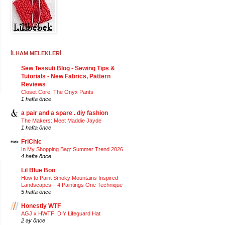
İLHAM MELEKLERİ
Sew Tessuti Blog - Sewing Tips &
Tutorials - New Fabrics, Pattern
Reviews
Closet Core: The Onyx Pants
1 hafta önce
a pair and a spare . diy fashion
The Makers: Meet Maddie Jayde
1 hafta önce
FriChic
In My Shopping Bag: Summer Trend 2026
4 hafta önce
Lil Blue Boo
How to Paint Smoky Mountains Inspired
Landscapes – 4 Paintings One Technique
5 hafta önce
Honestly WTF
AGJ x HWTF: DIY Lifeguard Hat
2 ay önce