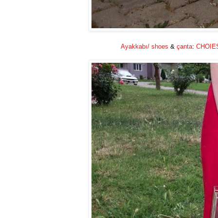
Ayakkabı/ shoes
&
çanta
:
CHOIE