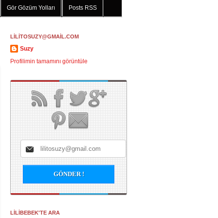
Gör Gözüm Yolları
Posts RSS
LİLİTOSUZY@GMAİL.COM
Suzy
Profilimin tamamını görüntüle
LİLİBEBEK'TE ARA