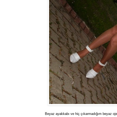
Beyaz ayakkabı ve hiç çıkarmadığım beyaz ojel