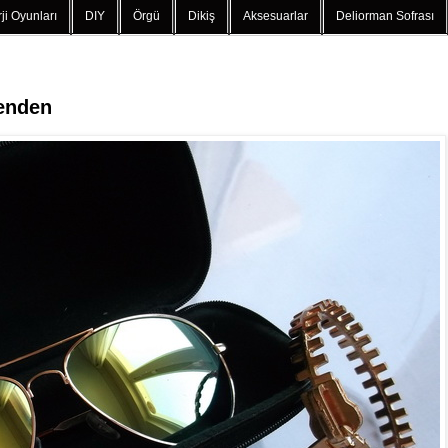
ji Oyunları
DIY
Örgü
Dikiş
Aksesuarlar
Deliorman Sofrası
benden