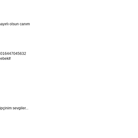
ayırlı olsun canım
552016447045632
ibebek#
çinim sevgiler...