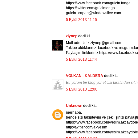
https://www.facebook.com/gulcin.tonga
https://twitter.com/gulcintonga
gulcin_capan@windowslive.com
5 Eylül 2013 11:15
ziynep
dedi ki...
Mail adresiniz:ziynep@gmail.com
Takibe aldıklarınız: facebook ve ınsgramda
Paylaşım linkleriniz:https://www.facebook.
5 Eylül 2013 11:44
VOLKAN - KALDERA
dedi ki...
Bu yorum bir blog yöneticisi tarafından silin
5 Eylül 2013 12:00
Unknown
dedi ki...
merhaba,
bende sizi takipteyim ve çekilişinizi paylaşt
https://www.facebook.com/yesim.akcaydo
http://twitter.com/akyesim
https://www.facebook.com/yesim.akcaydol