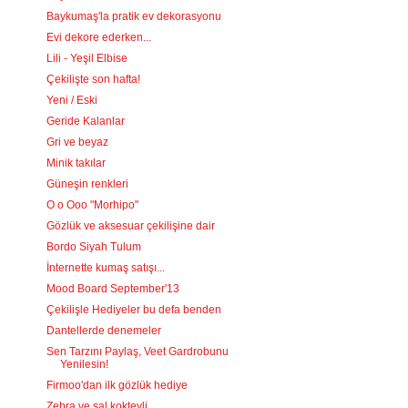
Baykumaş'la pratik ev dekorasyonu
Evi dekore ederken...
Lili - Yeşil Elbise
Çekilişte son hafta!
Yeni / Eski
Geride Kalanlar
Gri ve beyaz
Minik takılar
Güneşin renkleri
O o Ooo "Morhipo"
Gözlük ve aksesuar çekilişine dair
Bordo Siyah Tulum
İnternette kumaş satışı...
Mood Board September'13
Çekilişle Hediyeler bu defa benden
Dantellerde denemeler
Sen Tarzını Paylaş, Veet Gardrobunu
Yenilesin!
Firmoo'dan ilk gözlük hediye
Zebra ve şal kokteyli