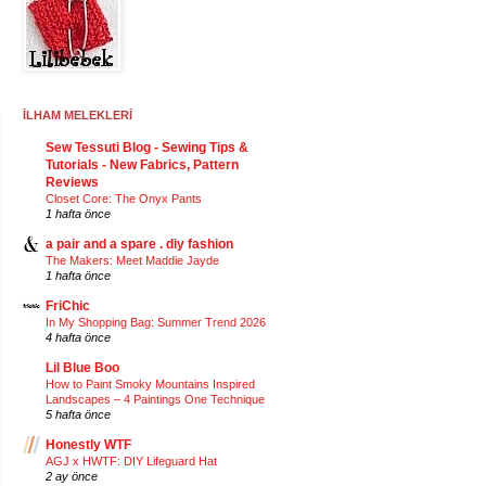
İLHAM MELEKLERİ
Sew Tessuti Blog - Sewing Tips &
Tutorials - New Fabrics, Pattern
Reviews
Closet Core: The Onyx Pants
1 hafta önce
a pair and a spare . diy fashion
The Makers: Meet Maddie Jayde
1 hafta önce
FriChic
In My Shopping Bag: Summer Trend 2026
4 hafta önce
Lil Blue Boo
How to Paint Smoky Mountains Inspired
Landscapes – 4 Paintings One Technique
5 hafta önce
Honestly WTF
AGJ x HWTF: DIY Lifeguard Hat
2 ay önce