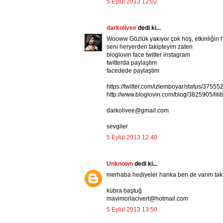
5 Eylül 2013 12:02
darkolivee
dedi ki...
Wooww Gözlük yakıyor çok hoş, etkinliğin h
seni heryerden takipteyim zaten
bloglovin face twitter instagram
twitterda paylaştım
facedede paylaştım
https://twitter.com/izlemboyar/status/375
http://www.bloglovin.com/blog/3825905/lil
darkolivee@gmail.com
sevgiler
5 Eylül 2013 12:40
Unknown
dedi ki...
merhaba hediyeler harika ben de varım takip
kübra baştuğ
mavimorlacivert@hotmail.com
5 Eylül 2013 13:50