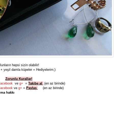
unların hepsi sizin olabilir!
+ yeşil damla küpeler = Hediyelerim;)
Zorunlu Kurallar!
Facebook
ve
g+
=
Takibe al
(en az birinde)
Facebook
ve
g+
=
Paylaş
(en az birinde)
lma hakkı