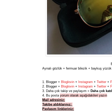
B
Aynalı gözlük + fermuar bilezik + baykuş yüzük 
1. Blogger +
Bloglovin
+
Instagram
+
Twitter
+
2. Blogger +
Bloglovin
+
Instagram
+
Twitter
+
3. Daha çok takip ve paylaşım =
Daha çok katı
4. Bu posta
yorum olarak aşağıdakileri yazın
Mail adresiniz:
Takibe aldıklarınız:
Paylaşım linkleriniz: