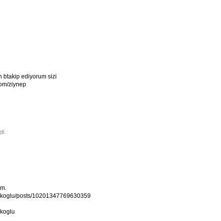
n btakip ediyorum sizi
com/ziynep
di.
ım.
lekoglu/posts/10201347769630359
ekoglu