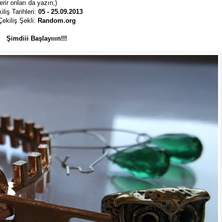
erir onları da yazın;)
iliş Tarihleri:
05 - 25.09.2013
Çekiliş Şekli:
Random.org
Şimdiii Başlayııın!!!