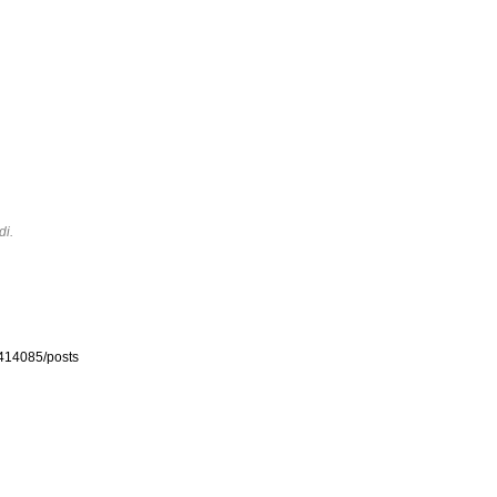
di.
414085/posts