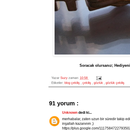
Soracak olursanız; Hediyeni
Yazar
Suzy
zaman:
10:58
Etiketler:
blog çekiliş
,
çekiliş
,
gözlük
,
gözlük çekiliş
91 yorum :
Unknown
dedi ki...
merhabalar, zaten uzun bir süredir takip edi
inşallah kazanırım ;)
https://plus.google.com/111758472279350