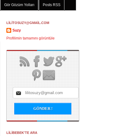
Gör Gözüm Yolları
Posts RSS
LİLİTOSUZY@GMAİL.COM
Suzy
Profilimin tamamını görüntüle
LİLİBEBEK'TE ARA