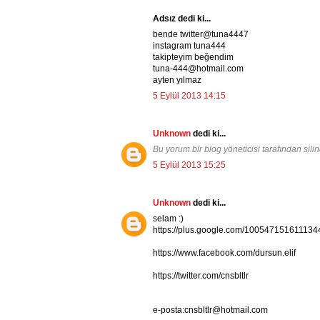
Adsız dedi ki...
bende twitter@tuna4447
instagram tuna444
takipteyim beğendim
tuna-444@hotmail.com
ayten yılmaz
5 Eylül 2013 14:15
Unknown
dedi ki...
Bu yorum bir blog yöneticisi tarafından silin
5 Eylül 2013 15:25
Unknown
dedi ki...
selam :)
https://plus.google.com/100547151611134
https://www.facebook.com/dursun.elif
https://twitter.com/cnsbltlr
e-posta:cnsbltlr@hotmail.com