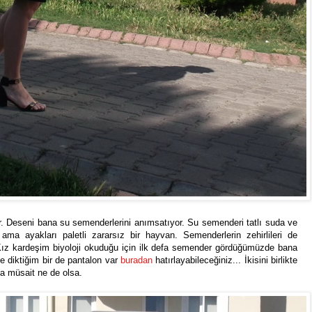
r. Deseni bana su semenderlerini anımsatıyor. Su semenderi tatlı suda ve
ma ayakları paletli zararsız bir hayvan. Semenderlerin zehirlileri de
 Kız kardeşim biyoloji okuduğu için ilk defa semender gördüğümüzde bana
e diktiğim bir de pantalon var
buradan
hatırlayabileceğiniz... İkisini birlikte
ha müsait ne de olsa.