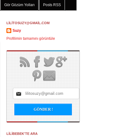
Gör Gözüm Yolları
Posts RSS
LİLİTOSUZY@GMAİL.COM
Suzy
Profilimin tamamını görüntüle
LİLİBEBEK'TE ARA