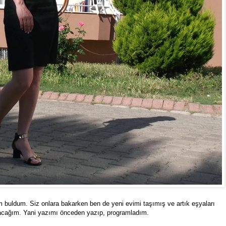
m buldum. Siz onlara bakarken ben de yeni evimi taşımış ve artık eşyaları
acağım. Yani yazımı önceden yazıp, programladım.