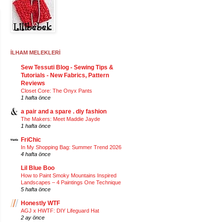
İLHAM MELEKLERİ
Sew Tessuti Blog - Sewing Tips &
Tutorials - New Fabrics, Pattern
Reviews
Closet Core: The Onyx Pants
1 hafta önce
a pair and a spare . diy fashion
The Makers: Meet Maddie Jayde
1 hafta önce
FriChic
In My Shopping Bag: Summer Trend 2026
4 hafta önce
Lil Blue Boo
How to Paint Smoky Mountains Inspired
Landscapes – 4 Paintings One Technique
5 hafta önce
Honestly WTF
AGJ x HWTF: DIY Lifeguard Hat
2 ay önce