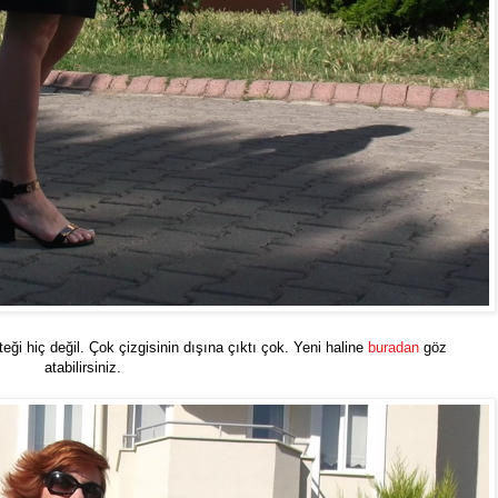
teği hiç değil. Çok çizgisinin dışına çıktı çok. Yeni haline
buradan
göz
atabilirsiniz.