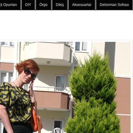
ji Oyunları
DIY
Örgü
Dikiş
Aksesuarlar
Deliorman Sofrası