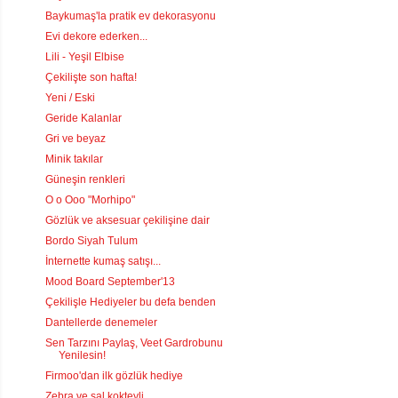
Baykumaş'la pratik ev dekorasyonu
Evi dekore ederken...
Lili - Yeşil Elbise
Çekilişte son hafta!
Yeni / Eski
Geride Kalanlar
Gri ve beyaz
Minik takılar
Güneşin renkleri
O o Ooo "Morhipo"
Gözlük ve aksesuar çekilişine dair
Bordo Siyah Tulum
İnternette kumaş satışı...
Mood Board September'13
Çekilişle Hediyeler bu defa benden
Dantellerde denemeler
Sen Tarzını Paylaş, Veet Gardrobunu
Yenilesin!
Firmoo'dan ilk gözlük hediye
Zebra ve şal kokteyli