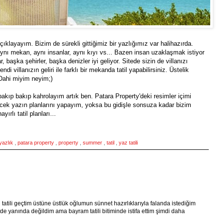
ıklayayım. Bizim de sürekli gittiğimiz bir yazlığımız var halihazırda.
ynı mekan, aynı insanlar, aynı kıyı vs... Bazen insan uzaklaşmak istiyor
aşka şehirler, başka denizler iyi geliyor. Sitede sizin de villanızı
ndi villanızın geliri ile farklı bir mekanda tatil yapabilirsiniz. Üstelik
 Dahi miyim neyim;)
bakıp bakıp kahrolayım artık ben. Patara Property'deki resimler içimi
ecek yazın planlarını yapayım, yoksa bu gidişle sonsuza kadar bizim
rlı tatil planları...
 yazlık
,
patara property
,
property
,
summer
,
tatil
,
yaz tatili
i tatili geçtim üstüne üstlük oğlumun sünnet hazırlıklarıyla falanda istediğim
de yanında değildim ama bayram tatili bitiminde istifa ettim şimdi daha