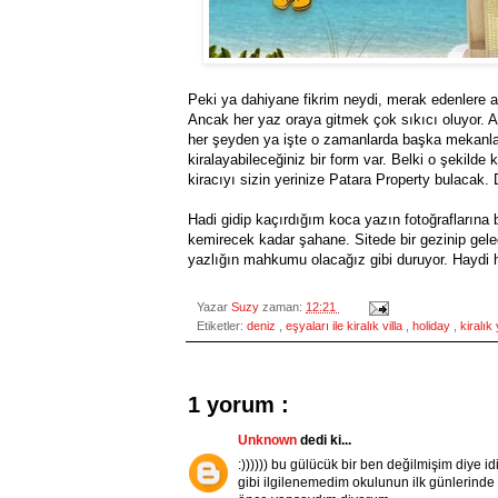
Peki ya dahiyane fikrim neydi, merak edenlere aç
Ancak her yaz oraya gitmek çok sıkıcı oluyor. A
her şeyden ya işte o zamanlarda başka mekanlar, b
kiralayabileceğiniz bir form var. Belki o şekilde ke
kiracıyı sizin yerinize Patara Property bulacak.
Hadi gidip kaçırdığım koca yazın fotoğraflarına 
kemirecek kadar şahane. Sitede bir gezinip gel
yazlığın mahkumu olacağız gibi duruyor. Haydi hayı
Yazar
Suzy
zaman:
12:21
Etiketler:
deniz
,
eşyaları ile kiralık villa
,
holiday
,
kiralık
1 yorum :
Unknown
dedi ki...
:)))))) bu gülücük bir ben değilmişim diye id
gibi ilgilenemedim okulunun ilk günlerinde 