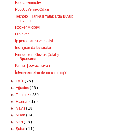
Blue asymmetry
Pop Art Yemek Odası
Teknoloji Harikası Yataklarda Büyük
İndirim...
Rocker Mickey!
O bir kedi
İp perde, artısı ve eksisi
Instagramda bu sıralar
Firmoo Yeni Gözlük Çekilişi
Sponsorum
Kırmızı | beyaz | siyah
İnternetten altın da mı alınırmış?
►
Eylül
( 26 )
►
Ağustos
( 18 )
►
Temmuz
( 28 )
►
Haziran
( 13 )
►
Mayıs
( 18 )
►
Nisan
( 14 )
►
Mart
( 18 )
►
Şubat
( 14 )