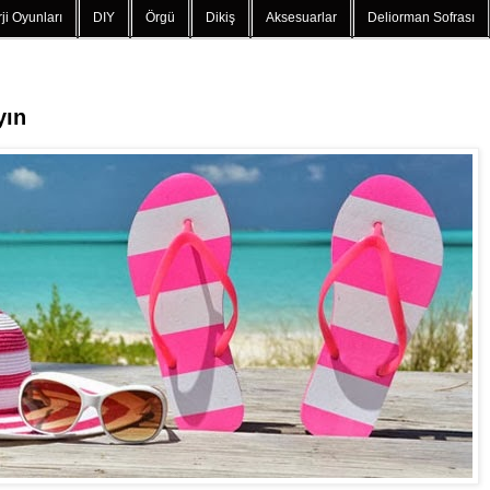
ji Oyunları
DIY
Örgü
Dikiş
Aksesuarlar
Deliorman Sofrası
yın