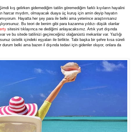
Şimdi kış gelirken gidemediğim tatilin göremediğim farklı kıyıların hayalini
n harcar mıydım, olmayacak duaya üç kuruş için amin deyip hayatın
ıyorum. Hayatta her şey para ile belki ama yeterince araştırırsanız
aşlıyorsunuz. Bu teori de benim gibi para kazanma yıldızı düşük olanlar
erty
sitesini tıklayınca ne dediğimi anlayacaksınız. Artık yurt dışında
r ve bu sitede tatilinizi geçireceğiniz olağanüstü mekanlar var. Yazlığı
sunuz üstelik içindeki eşyaları ile birlikte. Tabi başka bir şehre kısa süreli
ir durum belki ama bazen il dışında tedavi için gidenler oluyor, onlara da