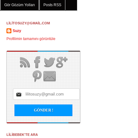
Gör Gözüm Yolları
Posts RSS
LİLİTOSUZY@GMAİL.COM
Suzy
Profilimin tamamını görüntüle
LİLİBEBEK'TE ARA