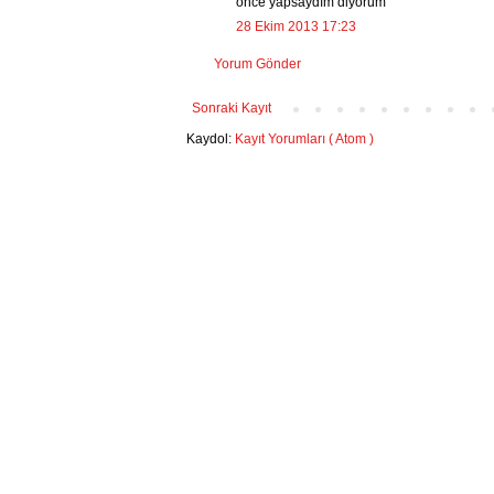
önce yapsaydım diyorum
28 Ekim 2013 17:23
Yorum Gönder
Sonraki Kayıt
Kaydol:
Kayıt Yorumları ( Atom )