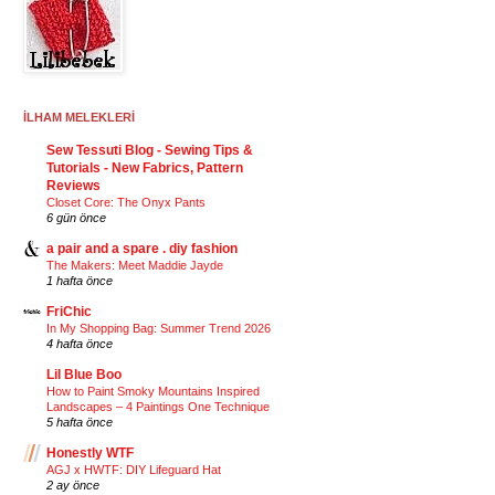
İLHAM MELEKLERİ
Sew Tessuti Blog - Sewing Tips &
Tutorials - New Fabrics, Pattern
Reviews
Closet Core: The Onyx Pants
6 gün önce
a pair and a spare . diy fashion
The Makers: Meet Maddie Jayde
1 hafta önce
FriChic
In My Shopping Bag: Summer Trend 2026
4 hafta önce
Lil Blue Boo
How to Paint Smoky Mountains Inspired
Landscapes – 4 Paintings One Technique
5 hafta önce
Honestly WTF
AGJ x HWTF: DIY Lifeguard Hat
2 ay önce