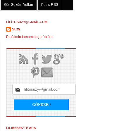
Gör Gözüm Yolları
Posts RSS
LİLİTOSUZY@GMAİL.COM
Suzy
Profilimin tamamını görüntüle
LİLİBEBEK'TE ARA