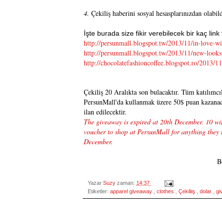
4.
Çekiliş haberini sosyal hesasplarınızdan olabil
İşte burada size fikir verebilecek bir kaç link
http://persunmall.blogspot.tw/
2013/11/in-love-wi
http://persunmall.blogspot.tw/
2013/11/new-looks
http://chocolatefashioncoffee.
blogspot.ro/2013/11
Çekiliş 20 Aralıkta son bulacaktır. Tüm katılımcıl
PersunMall'da kullanmak üzere 50$ puan kazanac
ilan edilecektir.
The giveaway is expired at 20th December. 10 win
voucher to shop at PersunMall for anything they 
December.
B
Yazar
Suzy
zaman:
14:37
Etiketler:
apparel giveaway
,
clothes
,
Çekiliiş
,
dolar
,
g