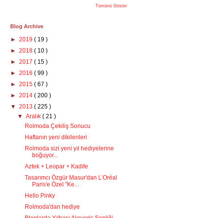
Tümünü Göster
Blog Archive
►
2019
( 19 )
►
2018
( 10 )
►
2017
( 15 )
►
2016
( 99 )
►
2015
( 67 )
►
2014
( 200 )
▼
2013
( 225 )
▼
Aralık
( 21 )
Rolmoda Çekiliş Sonucu
Haftanın yeni dikilenleri
Rolmoda sizi yeni yıl hediyelerine
boğuyor...
Aztek + Leopar + Kadife
Tasarımcı Özgür Masur'dan L’Oréal
Paris'e Özel "Ke...
Hello Pinky
Rolmoda'dan hediye