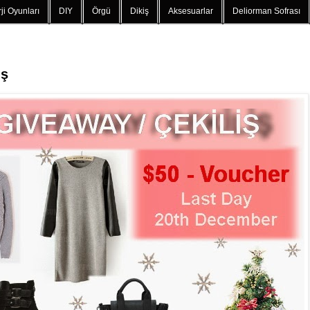
ji Oyunları
DIY
Örgü
Dikiş
Aksesuarlar
Deliorman Sofrası
iş