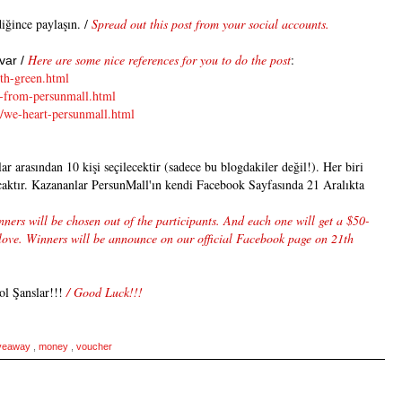
diğince paylaşın. /
Spread out this post from your social accounts.
Here are some nice references for you to do the post
:
 var /
th-green.
html
-from-
persunmall.html
/we-heart-
persunmall.html
ar arasından 10 kişi seçilecektir (sadece bu blogdakiler değil!). Her biri
aktır. Kazananlar PersunMall'ın kendi Facebook Sayfasında 21 Aralıkta
ners will be chosen out of the participants. And each one will get a $50-
love. Winners will be announce on our official Facebook page on 21th
ol Şanslar!!!
/ Good Luck!!!
iveaway
,
money
,
voucher