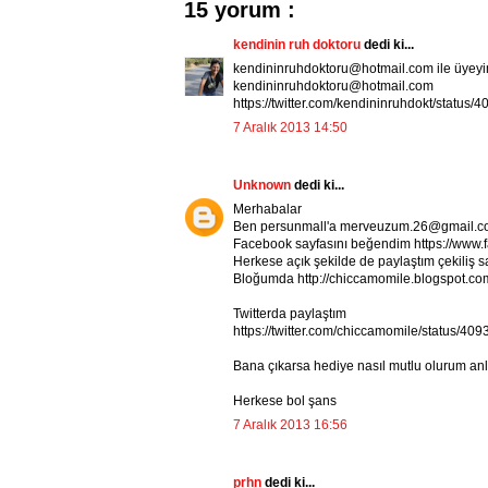
15 yorum :
kendinin ruh doktoru
dedi ki...
kendininruhdoktoru@hotmail.com ile üyeyi
kendininruhdoktoru@hotmail.com
https://twitter.com/kendininruhdokt/statu
7 Aralık 2013 14:50
Unknown
dedi ki...
Merhabalar
Ben persunmall'a merveuzum.26@gmail.co
Facebook sayfasını beğendim https://ww
Herkese açık şekilde de paylaştım çekiliş sa
Bloğumda http://chiccamomile.blogspot.com
Twitterda paylaştım
https://twitter.com/chiccamomile/status/
Bana çıkarsa hediye nasıl mutlu olurum an
Herkese bol şans
7 Aralık 2013 16:56
prhn
dedi ki...