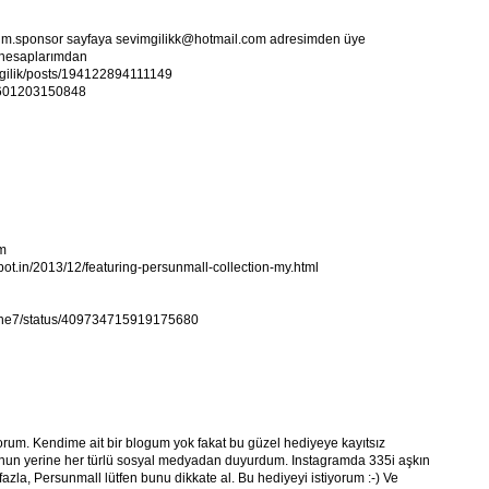
nizim.sponsor sayfaya sevimgilikk@hotmail.com adresimden üye
i hesaplarımdan
.gilik/posts/194122894111149
455601203150848
m
spot.in/2013/12/featuring-persunmall-collection-my.html
s_mine7/status/409734715919175680
rum. Kendime ait bir blogum yok fakat bu güzel hediyeye kayıtsız
un yerine her türlü sosyal medyadan duyurdum. Instagramda 335i aşkın
azla, Persunmall lütfen bunu dikkate al. Bu hediyeyi istiyorum :-) Ve