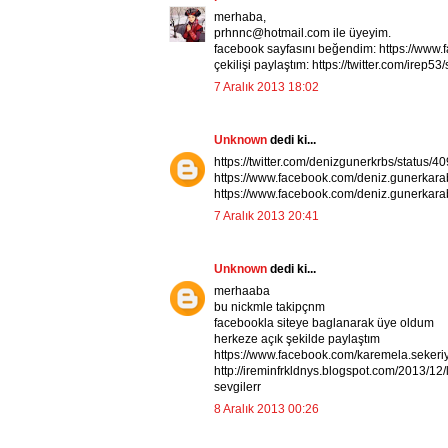
merhaba,
prhnnc@hotmail.com ile üyeyim.
facebook sayfasını beğendim: https://www.
çekilişi paylaştım: https://twitter.com/ir
7 Aralık 2013 18:02
Unknown
dedi ki...
https://twitter.com/denizgunerkrbs/statu
https://www.facebook.com/deniz.gunerka
https://www.facebook.com/deniz.gunerka
7 Aralık 2013 20:41
Unknown
dedi ki...
merhaaba
bu nickmle takipçnm
facebookla siteye baglanarak üye oldum
herkeze açık şekilde paylaştım
https://www.facebook.com/karemela.seker
http://ireminfrkldnys.blogspot.com/2013/12/
sevgilerr
8 Aralık 2013 00:26