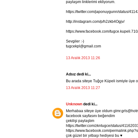
paylaşım linklerimi ekliyorum.
https://twitter.com/japonuygunn/status/4
http://instagram.com/p/h2zkb4Ogjv/
https://www.facebook.com/tugce.kupeli.7
Sevgiler :-)
tugcekpl@gmail.com
13 Aralık 2013 11:26
Adsız dedi ki...
Bu arada siteye Tuğçe Küpeli ismiyle üye o
13 Aralık 2013 11:27
Unknown
dedi ki...
Merhabaa siteye üye oldum glmr.grls@hot
facebook sayfasını beğendim
çekilişi paylaştım
https://twitter.com/zkntugce/status/41162
https://www.facebook.com/permalink.ph
çok güzel bir yılbaşı hediyesi bu ♥