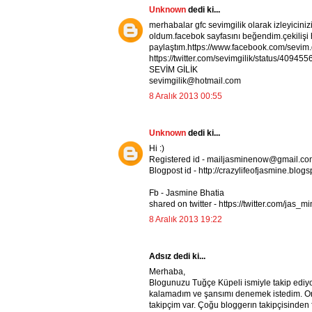
Unknown
dedi ki...
merhabalar gfc sevimgilik olarak izleyici
oldum.facebok sayfasını beğendim.çekiliş
paylaştım.https://www.facebook.com/sevim
https://twitter.com/sevimgilik/status/409
SEVİM GİLİK
sevimgilik@hotmail.com
8 Aralık 2013 00:55
Unknown
dedi ki...
Hi :)
Registered id - mailjasminenow@gmail.co
Blogpost id - http://crazylifeofjasmine.blog
Fb - Jasmine Bhatia
shared on twitter - https://twitter.com/ja
8 Aralık 2013 19:22
Adsız dedi ki...
Merhaba,
Blogunuzu Tuğçe Küpeli ismiyle takip ediyo
kalamadım ve şansımı denemek istedim. On
takipçim var. Çoğu bloggerın takipçisinden f