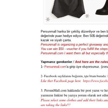
Persunmall harika bir çekiliş düzenliyor ve ben
değerinde puan hediye ediyor. Ben 50$ değerinde
kazak ve siyah çanta.
Persunmall is organizing a perfect giveaway and
You can win $50 - voucher if you fulfill the ste
Persunmall.com I want them all but especially t
Yapmanız gerekenler
/
And here are the rules
1-
Persunmal.com
'a girip üye oluyorsunuz. (zor
2- Facebook sayfalarını beğenin, işte btam burada:
Like ther Facebook page here
https://www.faceb
3. PersunMall.com hakkında bir post yazın ve hes
yazınızın linkini bu yazıya yorum olarak not edin
Please select some clothes and add their links 
are taking the links!!!