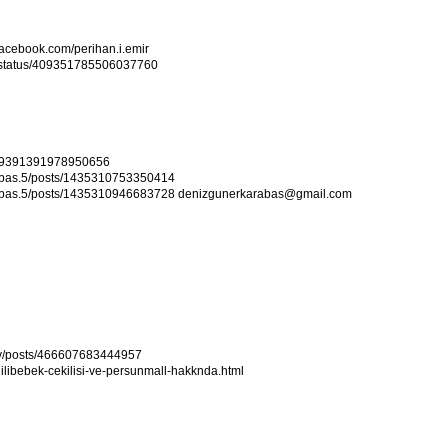
facebook.com/perihan.i.emir
ep53/status/409351785506037760
s/409391391978950656
rabas.5/posts/1435310753350414
rabas.5/posts/1435310946683728 denizgunerkarabas@gmail.com
iy/posts/466607683444957
lilibebek-cekilisi-ve-persunmall-hakknda.html