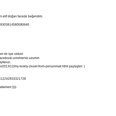
m.elif doğan facede beğendim.
s/409303814580080640
m ile üye oldum
w.facebook.com/merve.uzumm
yfanızı.
/2013/12/my-lovely-closet-from-persunmall.html paylaştım :)
409312242933321728
latamam:))))