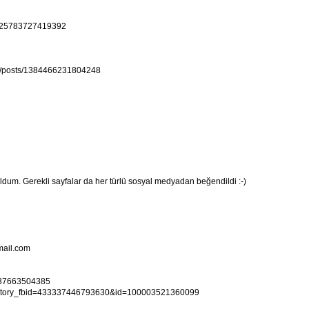
11425783727419392
10/posts/1384466231804248
ldum. Gerekli sayfalar da her türlü sosyal medyadan beğendildi :-)
mail.com
0337663504385
p?story_fbid=433337446793630&id=100003521360099