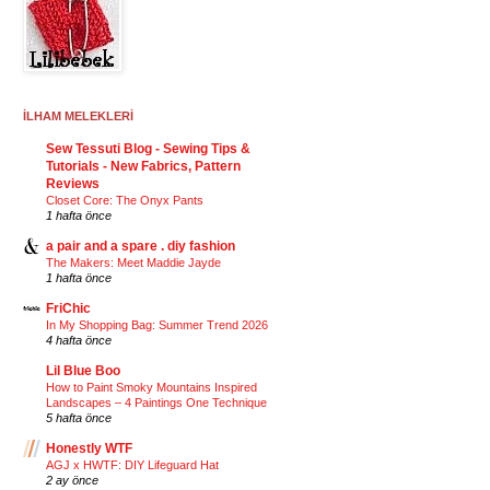
İLHAM MELEKLERİ
Sew Tessuti Blog - Sewing Tips &
Tutorials - New Fabrics, Pattern
Reviews
Closet Core: The Onyx Pants
1 hafta önce
a pair and a spare . diy fashion
The Makers: Meet Maddie Jayde
1 hafta önce
FriChic
In My Shopping Bag: Summer Trend 2026
4 hafta önce
Lil Blue Boo
How to Paint Smoky Mountains Inspired
Landscapes – 4 Paintings One Technique
5 hafta önce
Honestly WTF
AGJ x HWTF: DIY Lifeguard Hat
2 ay önce