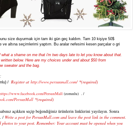
 bunu size duyurmak için tam iki gün geç kaldım. Tam 10 kişiye 50$
 ve altına seçimlerimi yaptım. Bu aralar nefesimi kesen parçalar o gri
 what a shame on me that i'm two days late to let you know about that.
ps written below. Here are my choices under and about $50 from
he sweater and the bag.
:
Register at
http://www.persunmall.com/
*(required)
unlu) /
https://www.facebook.com/
PersunMall
(zorunlu)
. /
ook.com/
PersunMall
*(required)
abınız açıkken seçip beğendiğiniz ürünlerin linklerini yayılayın. Sonra
. /
Write a post for PersunMall.com and leave the post link in the comment.
and photos to your post. Remember: Your account must be opened when you