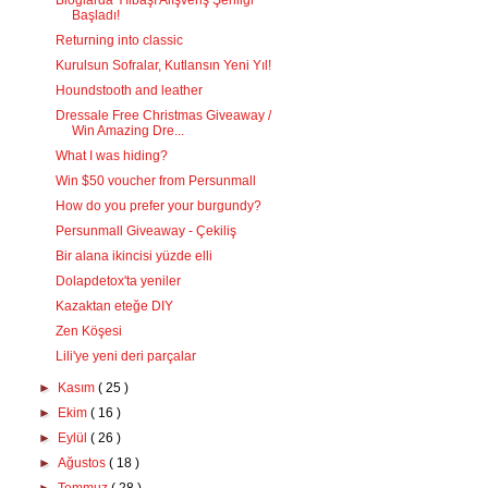
Bloglarda Yılbaşı Alışveriş Şenliği
Başladı!
Returning into classic
Kurulsun Sofralar, Kutlansın Yeni Yıl!
Houndstooth and leather
Dressale Free Christmas Giveaway /
Win Amazing Dre...
What I was hiding?
Win $50 voucher from Persunmall
How do you prefer your burgundy?
Persunmall Giveaway - Çekiliş
Bir alana ikincisi yüzde elli
Dolapdetox'ta yeniler
Kazaktan eteğe DIY
Zen Köşesi
Lili'ye yeni deri parçalar
►
Kasım
( 25 )
►
Ekim
( 16 )
►
Eylül
( 26 )
►
Ağustos
( 18 )