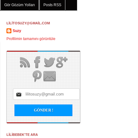
Gör Gözüm Yolları
Posts RSS
LİLİTOSUZY@GMAİL.COM
Suzy
Profilimin tamamını görüntüle
LİLİBEBEK'TE ARA