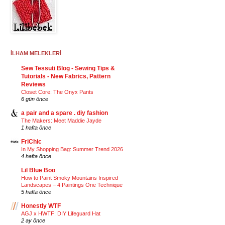
İLHAM MELEKLERİ
Sew Tessuti Blog - Sewing Tips &
Tutorials - New Fabrics, Pattern
Reviews
Closet Core: The Onyx Pants
6 gün önce
a pair and a spare . diy fashion
The Makers: Meet Maddie Jayde
1 hafta önce
FriChic
In My Shopping Bag: Summer Trend 2026
4 hafta önce
Lil Blue Boo
How to Paint Smoky Mountains Inspired
Landscapes – 4 Paintings One Technique
5 hafta önce
Honestly WTF
AGJ x HWTF: DIY Lifeguard Hat
2 ay önce