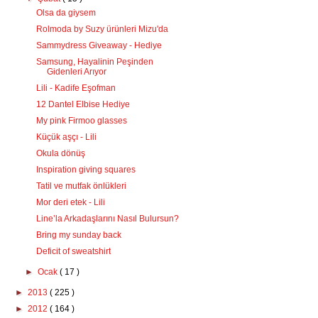
Olsa da giysem
Rolmoda by Suzy ürünleri Mizu'da
Sammydress Giveaway - Hediye
Samsung, Hayalinin Peşinden
Gidenleri Arıyor
Lili - Kadife Eşofman
12 Dantel Elbise Hediye
My pink Firmoo glasses
Küçük aşçı - Lili
Okula dönüş
Inspiration giving squares
Tatil ve mutfak önlükleri
Mor deri etek - Lili
Line’la Arkadaşlarını Nasıl Bulursun?
Bring my sunday back
Deficit of sweatshirt
►
Ocak
( 17 )
►
2013
( 225 )
►
2012
( 164 )