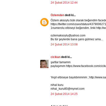
24 Şubat 2014 12:44
Özlemden
dedi ki...
Özlem aksoylu bük olarak beğendim facede
https://twitter.com/ozaxx/status/43790062
1numerolu elbiseyi beğendim. linki http:
ozlemaksoylu@yahoo.com
Bu tür şeylerde bana şans gülmez ama...
24 Şubat 2014 13:08
cicikan
dedi ki...
şartlar tamamm
paylaşımım https://www.facebook.com/cic
Yeşil elbiseye bayıldımmmm ; http://www
nihal kuru
nihal_kuru80@mynet.com
24 Şubat 2014 14:25