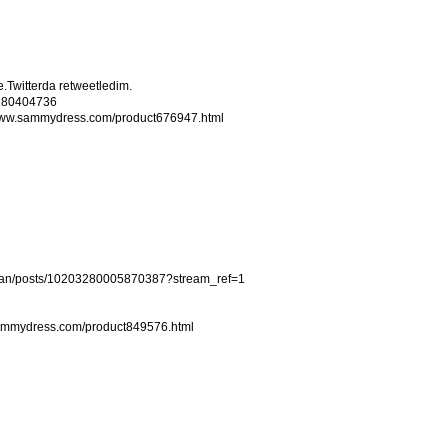
.Twitterda retweetledim.
7180404736
//www.sammydress.com/product676947.html
ikan/posts/10203280005870387?stream_ref=1
.sammydress.com/product849576.html