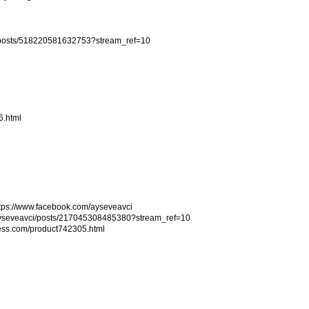
/posts/518220581632753?stream_ref=10
6.html
tps://www.facebook.com/ayseveavci
ayseveavci/posts/217045308485380?stream_ref=10
ess.com/product742305.html