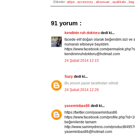
Etiketler:
abiye
,
accessory
,
aksesuar
,
ayakkabı
,
bag
91 yorum :
kendinin ruh doktoru
dedi ki...
facede elif doğan olarak beğendim.sizi ve
numaralı elbiseye bayıldım.
https://www.facebook.com/permalink.ph
kendininruhdoktoru@hotmail.com
24 Şubat 2014 12:15
Suzy
dedi ki...
Bu yorum yazar tarafından silindi.
24 Şubat 2014 12:26
yaseminbas86
dedi ki...
https://twitter.com/yaseminbas86
https://www.facebook.com/profile.php?id
beğenilerde tamam
http://www.sammydress.com/product849576.
yaseminbas86@hotmail.com