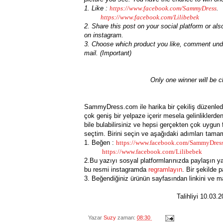
1. Like :
https://www.
facebook.com/SammyDress
.
https://www.facebook.com/Lilibebek
2. Share this post on your social platform or a
on instagram.
3. Choose which product you like, comment under
mail. (Important)
Only one winner will be
SammyDress.com ile harika bir çekiliş düzenledi
çok geniş bir yelpaze içerir mesela gelinliklerde
bile bulabilirsiniz ve hepsi gerçekten çok uygun
seçtim. Birini seçin ve aşağıdaki adımları tam
1. Beğen :
https://www.
facebook.com/SammyDres
https://www.facebook.com/Lilibebek
2.Bu yazıyı sosyal platformlarınızda paylaşın 
bu resmi instagramda
regramlayın
. Bir şekilde 
3. Beğendiğiniz ürünün sayfasından linkini ve ma
Talihliyi 10.03.
Yazar
Suzy
zaman:
08:30