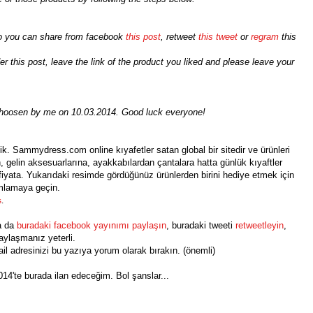
lso you can share from facebook
this post
, retweet
this tweet
or
regram
this
 this post, leave the link of the product you liked and please leave your
 choosen by me on 10.03.2014. Good luck everyone!
k. Sammydress.com online kıyafetler satan global bir sitedir ve ürünleri
n, gelin aksesuarlarına, ayakkabılardan çantalara hatta günlük kıyaftler
 fiyata. Yukarıdaki resimde gördüğünüz ürünlerden birini hediye etmek için
amlamaya geçin.
s
.
ya da
buradaki facebook yayınımı paylaşın
, buradaki tweeti
retweetleyin
,
paylaşmanız yeterli.
il adresinizi bu yazıya yorum olarak bırakın. (önemli)
2014'te burada ilan edeceğim. Bol şanslar...