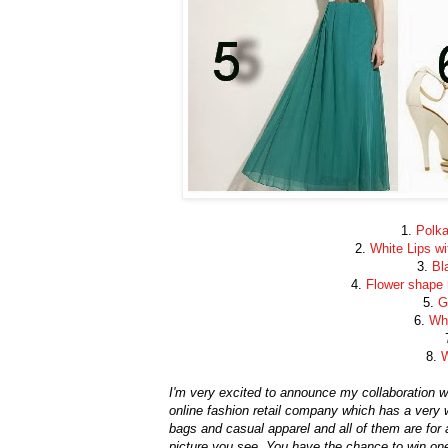
1.
Polka
2.
White Lips wi
3.
Bl
4.
Flower shape 
5.
G
6.
Whi
8.
W
I'm very excited to announce my collaboration
online fashion retail company which has a very
bags and casual apparel and all of them are for
picture you see. You have the chance to win one