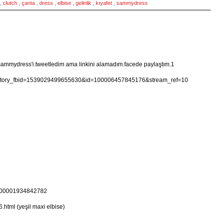
,
clutch
,
çanta
,
dress
,
elbise
,
gelinlik
,
kıyafet
,
sammydress
 sammydress'i.tweetledim ama linkini alamadım.facede paylaştım.1
p?story_fbid=1539029499655630&id=100006457845176&stream_ref=10
=100001934842782
html (yeşil maxi elbise)