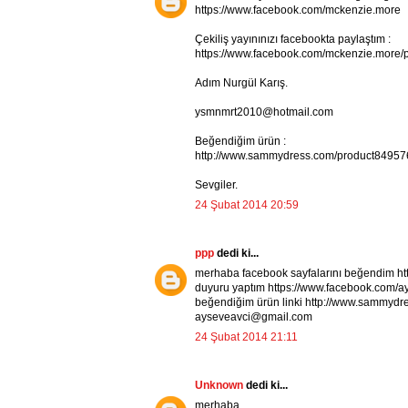
https://www.facebook.com/mckenzie.more
Çekiliş yayınınızı facebookta paylaştım :
https://www.facebook.com/mckenzie.more
Adım Nurgül Karış.
ysmnmrt2010@hotmail.com
Beğendiğim ürün :
http://www.sammydress.com/product84957
Sevgiler.
24 Şubat 2014 20:59
ppp
dedi ki...
merhaba facebook sayfalarını beğendim ht
duyuru yaptım https://www.facebook.com/
beğendiğim ürün linki http://www.sammydr
ayseveavci@gmail.com
24 Şubat 2014 21:11
Unknown
dedi ki...
merhaba,