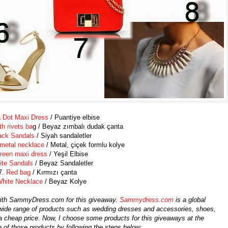
 Dot Maxi Dress
/ Puantiye elbise
th rivets ba
g / Beyaz zımbalı dudak çanta
ack Sandals
/ Siyah sandaletler
metal necklace
/ Metal, çiçek formlu kolye
reen maxi dress
/ Yeşil Elbise
te Sandals
/ Beyaz Sandaletler
7.
Red bag
/ Kırmızı çanta
hite Necklace
/ Beyaz Kolye
 with SammyDress.com for this giveaway.
Sammydress.com
is a global
 wide range of products such as wedding dresses and accessories, shoes,
 a cheap price. Now, I choose some products for this giveaways at the
 of those products by following the steps below: