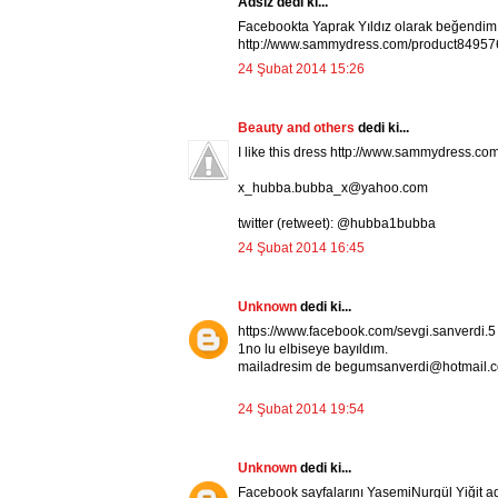
Adsız dedi ki...
Facebookta Yaprak Yıldız olarak beğendim v
http://www.sammydress.com/product84957
24 Şubat 2014 15:26
Beauty and others
dedi ki...
I like this dress http://www.sammydress.c
x_hubba.bubba_x@yahoo.com
twitter (retweet): @hubba1bubba
24 Şubat 2014 16:45
Unknown
dedi ki...
https://www.facebook.com/sevgi.sanverdi.
1no lu elbiseye bayıldım.
mailadresim de begumsanverdi@hotmail.
24 Şubat 2014 19:54
Unknown
dedi ki...
Facebook sayfalarını YasemiNurgül Yiğit a