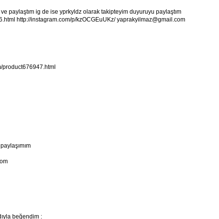
e paylaştım ig de ise yprkyldz olarak takipteyim duyuruyu paylaştım
6.html http://instagram.com/p/kzOCGEuUKz/ yaprakyilmaz@gmail.com
om/product676947.html
5 paylaşımım
com
dıyla beğendim :