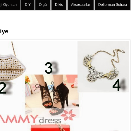
ji Oyunları
DIY
Örgü
Dikiş
Aksesuarlar
Deliorman Sofrası
iye