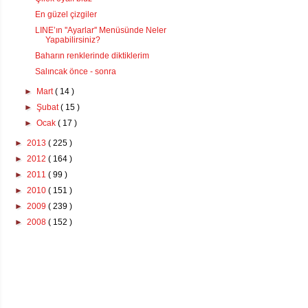
En güzel çizgiler
LINE’ın ''Ayarlar'' Menüsünde Neler
Yapabilirsiniz?
Baharın renklerinde diktiklerim
Salıncak önce - sonra
►
Mart
( 14 )
►
Şubat
( 15 )
►
Ocak
( 17 )
►
2013
( 225 )
►
2012
( 164 )
►
2011
( 99 )
►
2010
( 151 )
►
2009
( 239 )
►
2008
( 152 )