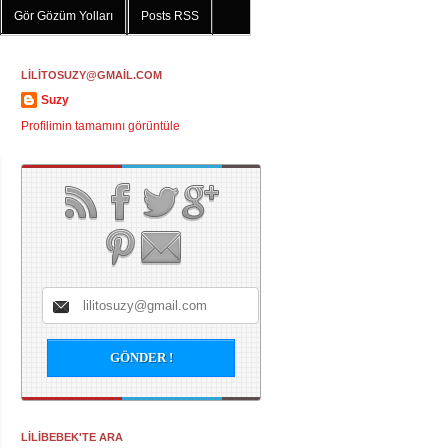
Gör Gözüm Yolları
Posts RSS
LİLİTOSUZY@GMAİL.COM
Suzy
Profilimin tamamını görüntüle
LİLİBEBEK'TE ARA