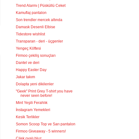
Trend Alarmı | Püsküllü Ceket
Kamuflaj pantalon
Son trendler mercek altında
Damask Desenli Elbise
Tidestore wishlist
Transparan - deri - üçgenler
Yengeç Köftesi
Firmoo çekiliş sonuçları
Dantel ve deri
Happy Easter Day
Jakar takım
Dolapta yeni dikilenler
"Geek" Print Grey T-shirt you have
never seen before!
Mint Yeşili Ferahlık
İnstagram Yemekleri
Kesik Terlikler
Somon Scoop Top ve Sarı pantalon
Firmoo Giveaway - 5 winners!
Çilek oyalı bluz