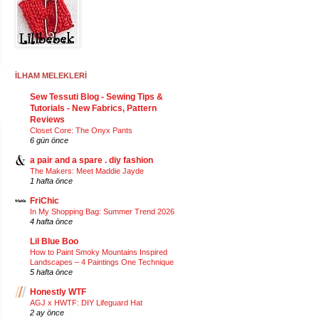
İLHAM MELEKLERİ
Sew Tessuti Blog - Sewing Tips &
Tutorials - New Fabrics, Pattern
Reviews
Closet Core: The Onyx Pants
6 gün önce
a pair and a spare . diy fashion
The Makers: Meet Maddie Jayde
1 hafta önce
FriChic
In My Shopping Bag: Summer Trend 2026
4 hafta önce
Lil Blue Boo
How to Paint Smoky Mountains Inspired
Landscapes – 4 Paintings One Technique
5 hafta önce
Honestly WTF
AGJ x HWTF: DIY Lifeguard Hat
2 ay önce