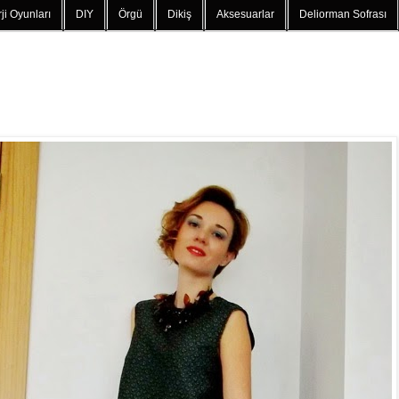
ji Oyunları
DIY
Örgü
Dikiş
Aksesuarlar
Deliorman Sofrası