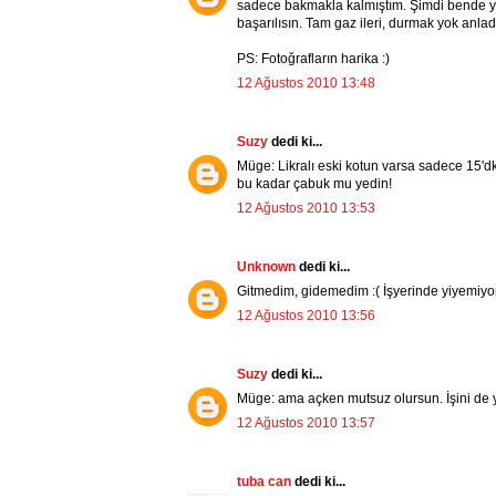
sadece bakmakla kalmıştım. Şimdi bende 
başarılısın. Tam gaz ileri, durmak yok anlad
PS: Fotoğrafların harika :)
12 Ağustos 2010 13:48
Suzy
dedi ki...
Müge: Likralı eski kotun varsa sadece 15'
bu kadar çabuk mu yedin!
12 Ağustos 2010 13:53
Unknown
dedi ki...
Gitmedim, gidemedim :( İşyerinde yiyemiyoru
12 Ağustos 2010 13:56
Suzy
dedi ki...
Müge: ama açken mutsuz olursun. İşini de
12 Ağustos 2010 13:57
tuba can
dedi ki...