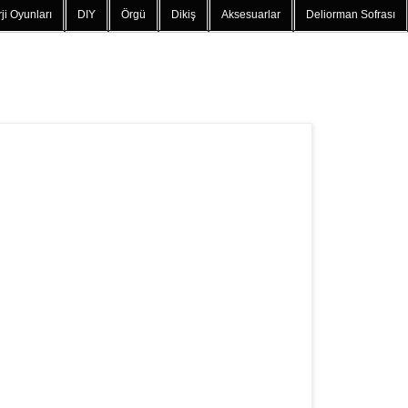
ji Oyunları
DIY
Örgü
Dikiş
Aksesuarlar
Deliorman Sofrası