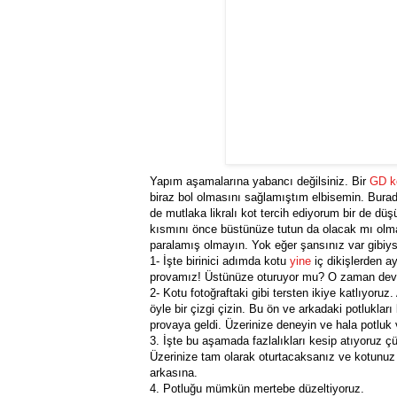
Yapım aşamalarına yabancı değilsiniz. Bir
GD k
biraz bol olmasını sağlamıştım elbisemin. Bura
de mutlaka likralı kot tercih ediyorum bir de dü
kısmını önce büstünüze tutun da olacak mı olm
paralamış olmayın. Yok eğer şansınız var gibiy
1- İşte birinici adımda kotu
yine
iç dikişlerden a
provamız! Üstünüze oturuyor mu? O zaman dev
2- Kotu fotoğraftaki gibi tersten ikiye katlıyoru
öyle bir çizgi çizin. Bu ön ve arkadaki potlukları
provaya geldi. Üzerinize deneyin ve hala potluk v
3. İşte bu aşamada fazlalıkları kesip atıyoruz
Üzerinize tam olarak oturtacaksanız ve kotunuz y
arkasına.
4. Potluğu mümkün mertebe düzeltiyoruz.