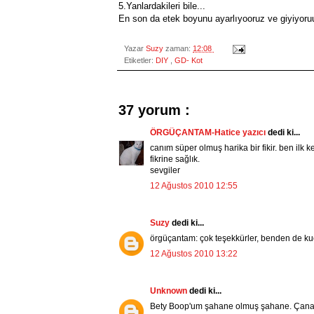
5.Yanlardakileri bile...
En son da etek boyunu ayarlıyooruz ve giyiyoru
Yazar
Suzy
zaman:
12:08
Etiketler:
DIY
,
GD- Kot
37 yorum :
ÖRGÜÇANTAM-Hatice yazıcı
dedi ki...
canım süper olmuş harika bir fikir. ben ilk
fikrine sağlık.
sevgiler
12 Ağustos 2010 12:55
Suzy
dedi ki...
örgüçantam: çok teşekkürler, benden de kuc
12 Ağustos 2010 13:22
Unknown
dedi ki...
Bety Boop'um şahane olmuş şahane. Çanakk