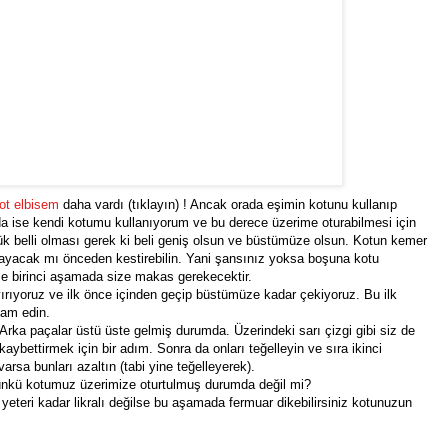
ot elbisem
daha vardı (tıklayın) ! Ancak orada eşimin kotunu kullanıp
da ise kendi kotumu kullanıyorum ve bu derece üzerime oturabilmesi için
şük belli olması gerek ki beli geniş olsun ve büstümüze olsun. Kotun kemer
ayacak mı önceden kestirebilin. Yani şansınız yoksa boşuna kotu
se birinci aşamada size makas gerekecektir.
yırıyoruz ve ilk önce içinden geçip büstümüze kadar çekiyoruz. Bu ilk
am edin.
z. Arka paçalar üstü üste gelmiş durumda. Üzerindeki sarı çizgi gibi siz de
 kaybettirmek için bir adım. Sonra da onları teğelleyin ve sıra ikinci
arsa bunları azaltın (tabi yine teğelleyerek).
 çünkü kotumuz üzerimize oturtulmuş durumda değil mi?
eteri kadar likralı değilse bu aşamada fermuar dikebilirsiniz kotunuzun