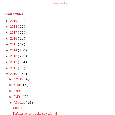
Tümünü Göster
Blog Archive
►
2019
( 19 )
►
2018
( 10 )
►
2017
( 15 )
►
2016
( 99 )
►
2015
( 67 )
►
2014
( 200 )
►
2013
( 225 )
►
2012
( 164 )
►
2011
( 99 )
▼
2010
( 151 )
►
Aralık
( 14 )
►
Kasım
( 5 )
►
Ekim
( 7 )
►
Eylül
( 12 )
▼
Ağustos
( 16 )
Sarılar
Kafaya taçtan başka şey takma!