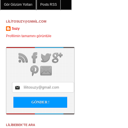
Gör Gözüm Yolları
Posts RSS
LİLİTOSUZY@GMAİL.COM
Suzy
Profilimin tamamını görüntüle
LİLİBEBEK'TE ARA