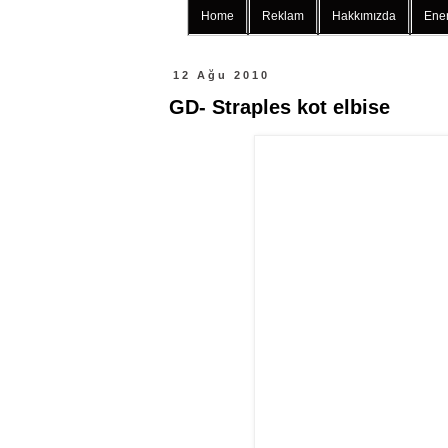
Home
Reklam
Hakkımızda
Ener
12 Ağu 2010
GD- Straples kot elbise