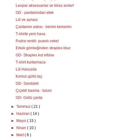
Leopar aksesuarlar ve biraz anılar!
GD - pantalondan etek
Lili ve aynası
Çantamın askısı - benim kemerim
T-shirte yeni hava
Pudra renkli- puanlı ceket
Erkek gömleğinden straples bluz
GD- Straples kot elbise
T-shirt kurtarmaca
Lili Havuzda
Kırmızı güllü taç
GD- Sandalet
Çiçekli basma - tulum
GD- Güllü çanta
►
Temmuz
( 21 )
►
Haziran
( 14 )
►
Mayıs
( 15 )
►
Nisan
( 10 )
►
Mart
( 6 )