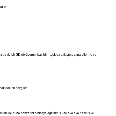
uuuz.
 kez böyle bir GD görüyorum bayıldım ,çok da yakışmış sana ellerine ve
ak dolusu sevgiler...
ale'de buna benzer bi elbiseye ağzımın suları aka aka bakmış ve