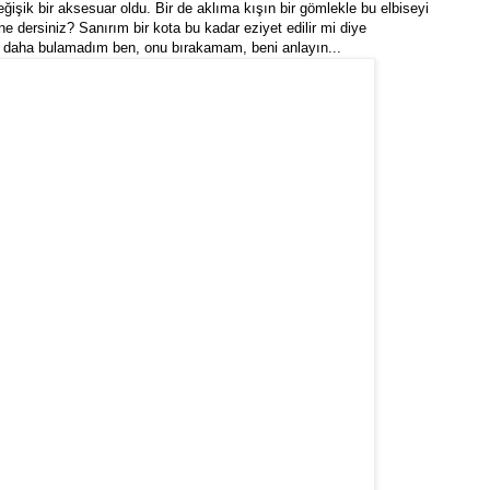
ğişik bir aksesuar oldu. Bir de aklıma kışın bir gömlekle bu elbiseyi
e dersiniz? Sanırım bir kota bu kadar eziyet edilir mi diye
t daha bulamadım ben, onu bırakamam, beni anlayın...