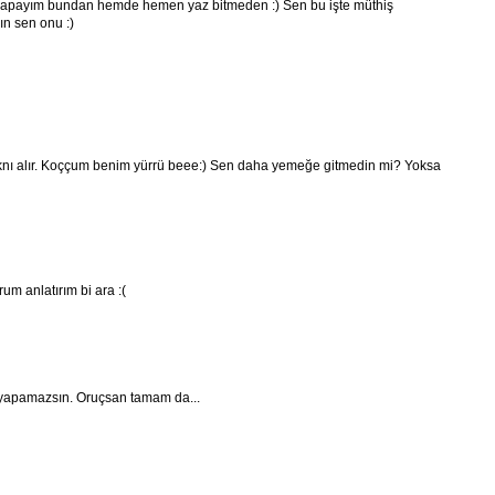
yapayım bundan hemde hemen yaz bitmeden :) Sen bu işte müthiş
ın sen onu :)
dknı alır. Koççum benim yürrü beee:) Sen daha yemeğe gitmedin mi? Yoksa
m anlatırım bi ara :(
 yapamazsın. Oruçsan tamam da...