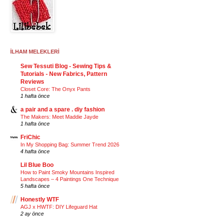
İLHAM MELEKLERİ
Sew Tessuti Blog - Sewing Tips &
Tutorials - New Fabrics, Pattern
Reviews
Closet Core: The Onyx Pants
1 hafta önce
a pair and a spare . diy fashion
The Makers: Meet Maddie Jayde
1 hafta önce
FriChic
In My Shopping Bag: Summer Trend 2026
4 hafta önce
Lil Blue Boo
How to Paint Smoky Mountains Inspired
Landscapes – 4 Paintings One Technique
5 hafta önce
Honestly WTF
AGJ x HWTF: DIY Lifeguard Hat
2 ay önce