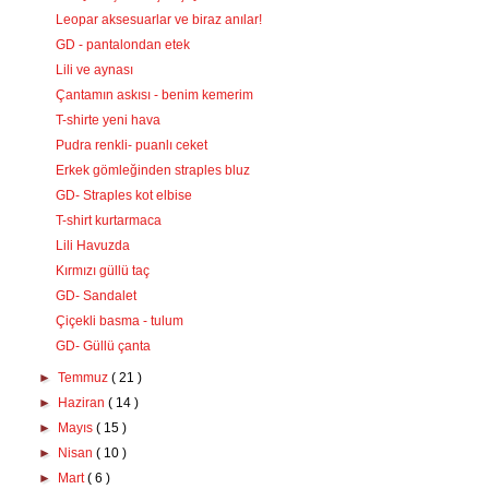
Leopar aksesuarlar ve biraz anılar!
GD - pantalondan etek
Lili ve aynası
Çantamın askısı - benim kemerim
T-shirte yeni hava
Pudra renkli- puanlı ceket
Erkek gömleğinden straples bluz
GD- Straples kot elbise
T-shirt kurtarmaca
Lili Havuzda
Kırmızı güllü taç
GD- Sandalet
Çiçekli basma - tulum
GD- Güllü çanta
►
Temmuz
( 21 )
►
Haziran
( 14 )
►
Mayıs
( 15 )
►
Nisan
( 10 )
►
Mart
( 6 )