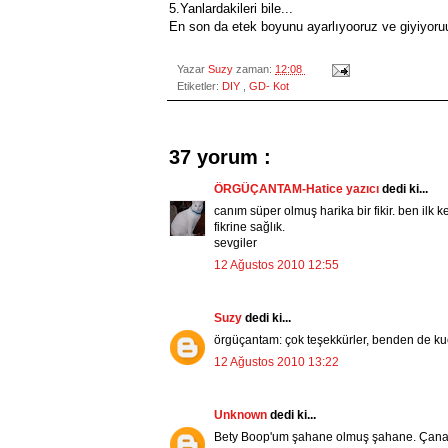
5.Yanlardakileri bile...
En son da etek boyunu ayarlıyooruz ve giyiyoru
Yazar
Suzy
zaman:
12:08
Etiketler:
DIY
,
GD- Kot
37 yorum :
ÖRGÜÇANTAM-Hatice yazıcı
dedi ki...
canım süper olmuş harika bir fikir. ben ilk
fikrine sağlık.
sevgiler
12 Ağustos 2010 12:55
Suzy
dedi ki...
örgüçantam: çok teşekkürler, benden de kuc
12 Ağustos 2010 13:22
Unknown
dedi ki...
Bety Boop'um şahane olmuş şahane. Çanakk