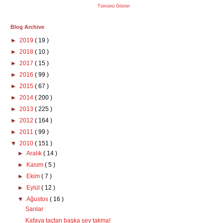
Tümünü Göster
Blog Archive
►
2019
( 19 )
►
2018
( 10 )
►
2017
( 15 )
►
2016
( 99 )
►
2015
( 67 )
►
2014
( 200 )
►
2013
( 225 )
►
2012
( 164 )
►
2011
( 99 )
▼
2010
( 151 )
►
Aralık
( 14 )
►
Kasım
( 5 )
►
Ekim
( 7 )
►
Eylül
( 12 )
▼
Ağustos
( 16 )
Sarılar
Kafaya taçtan başka şey takma!