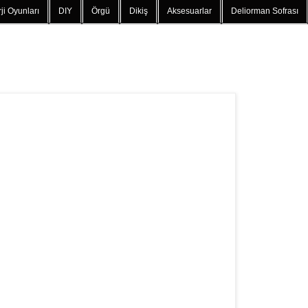
ji Oyunları
DIY
Örgü
Dikiş
Aksesuarlar
Deliorman Sofrası