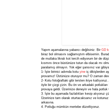
Yapım aşamalarına yabancı değilsiniz. Bir
GD k
biraz bol olmasını sağlamıştım elbisemin. Bura
de mutlaka likralı kot tercih ediyorum bir de dü
kısmını önce büstünüze tutun da olacak mı olm
paralamış olmayın. Yok eğer şansınız var gibiy
1- İşte birinici adımda kotu
yine
iç dikişlerden a
provamız! Üstünüze oturuyor mu? O zaman dev
2- Kotu fotoğraftaki gibi tersten ikiye katlıyoru
öyle bir çizgi çizin. Bu ön ve arkadaki potlukları
provaya geldi. Üzerinize deneyin ve hala potluk v
3. İşte bu aşamada fazlalıkları kesip atıyoruz
Üzerinize tam olarak oturtacaksanız ve kotunuz y
arkasına.
4. Potluğu mümkün mertebe düzeltiyoruz.