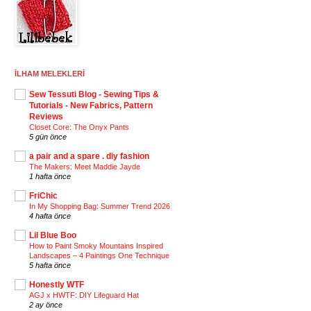
İLHAM MELEKLERİ
Sew Tessuti Blog - Sewing Tips &
Tutorials - New Fabrics, Pattern
Reviews
Closet Core: The Onyx Pants
5 gün önce
a pair and a spare . diy fashion
The Makers: Meet Maddie Jayde
1 hafta önce
FriChic
In My Shopping Bag: Summer Trend 2026
4 hafta önce
Lil Blue Boo
How to Paint Smoky Mountains Inspired
Landscapes – 4 Paintings One Technique
5 hafta önce
Honestly WTF
AGJ x HWTF: DIY Lifeguard Hat
2 ay önce