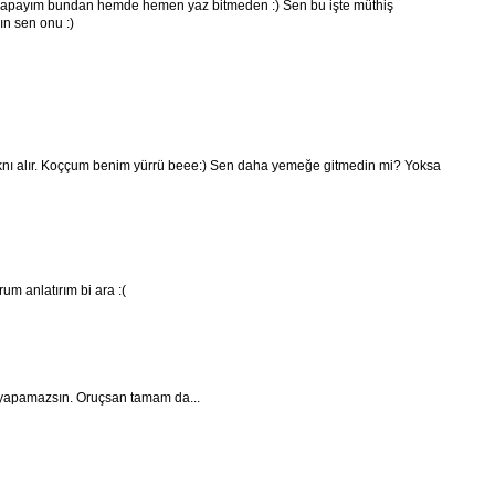
yapayım bundan hemde hemen yaz bitmeden :) Sen bu işte müthiş
ın sen onu :)
dknı alır. Koççum benim yürrü beee:) Sen daha yemeğe gitmedin mi? Yoksa
m anlatırım bi ara :(
 yapamazsın. Oruçsan tamam da...