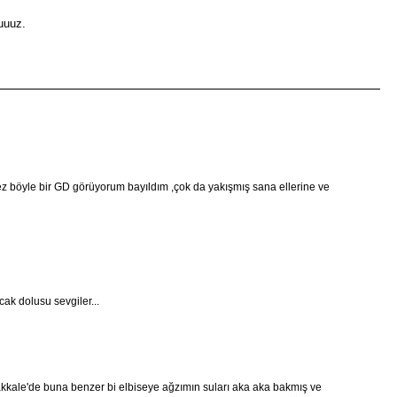
uuuz.
 kez böyle bir GD görüyorum bayıldım ,çok da yakışmış sana ellerine ve
ak dolusu sevgiler...
ale'de buna benzer bi elbiseye ağzımın suları aka aka bakmış ve