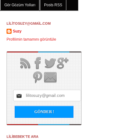
Gör Gözüm Yolları
Posts RSS
LİLİTOSUZY@GMAİL.COM
Suzy
Profilimin tamamını görüntüle
LİLİBEBEK'TE ARA