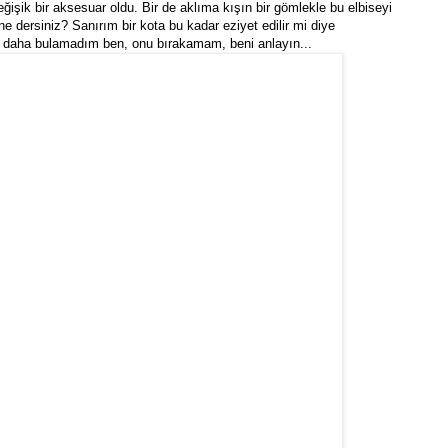
ğişik bir aksesuar oldu. Bir de aklıma kışın bir gömlekle bu elbiseyi
e dersiniz? Sanırım bir kota bu kadar eziyet edilir mi diye
t daha bulamadım ben, onu bırakamam, beni anlayın...