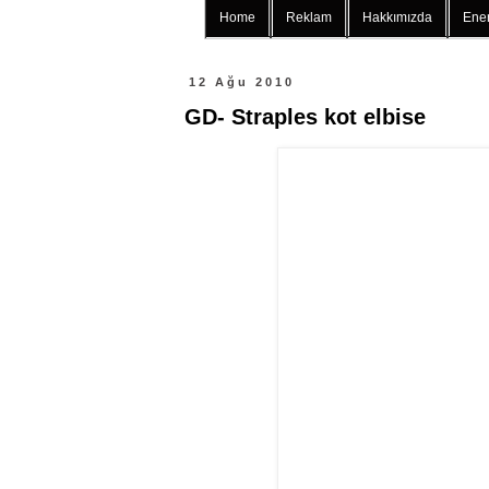
Home
Reklam
Hakkımızda
Ener
12 Ağu 2010
GD- Straples kot elbise