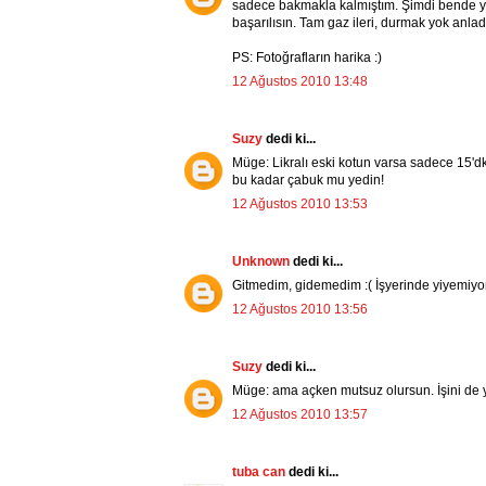
sadece bakmakla kalmıştım. Şimdi bende 
başarılısın. Tam gaz ileri, durmak yok anlad
PS: Fotoğrafların harika :)
12 Ağustos 2010 13:48
Suzy
dedi ki...
Müge: Likralı eski kotun varsa sadece 15'
bu kadar çabuk mu yedin!
12 Ağustos 2010 13:53
Unknown
dedi ki...
Gitmedim, gidemedim :( İşyerinde yiyemiyoru
12 Ağustos 2010 13:56
Suzy
dedi ki...
Müge: ama açken mutsuz olursun. İşini de
12 Ağustos 2010 13:57
tuba can
dedi ki...