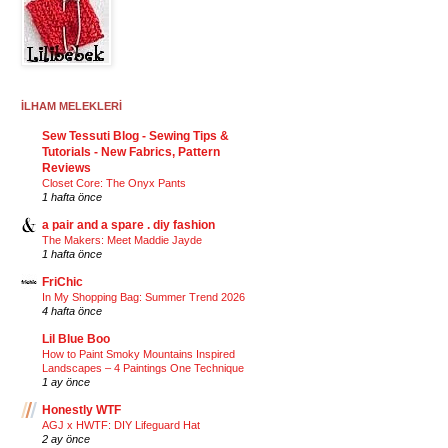
İLHAM MELEKLERİ
Sew Tessuti Blog - Sewing Tips &
Tutorials - New Fabrics, Pattern
Reviews
Closet Core: The Onyx Pants
1 hafta önce
a pair and a spare . diy fashion
The Makers: Meet Maddie Jayde
1 hafta önce
FriChic
In My Shopping Bag: Summer Trend 2026
4 hafta önce
Lil Blue Boo
How to Paint Smoky Mountains Inspired
Landscapes – 4 Paintings One Technique
1 ay önce
Honestly WTF
AGJ x HWTF: DIY Lifeguard Hat
2 ay önce