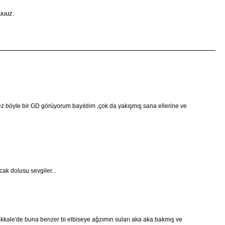
uuuz.
 kez böyle bir GD görüyorum bayıldım ,çok da yakışmış sana ellerine ve
ak dolusu sevgiler...
ale'de buna benzer bi elbiseye ağzımın suları aka aka bakmış ve