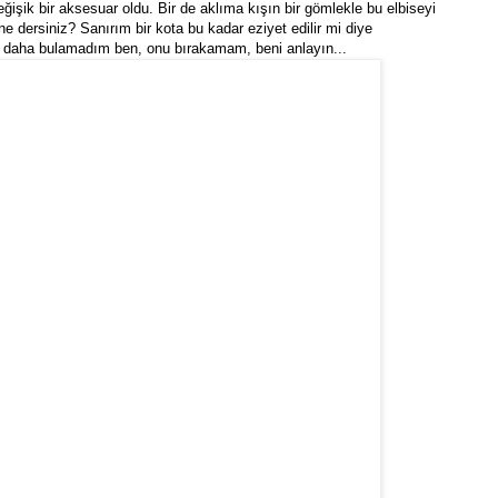
ğişik bir aksesuar oldu. Bir de aklıma kışın bir gömlekle bu elbiseyi
e dersiniz? Sanırım bir kota bu kadar eziyet edilir mi diye
t daha bulamadım ben, onu bırakamam, beni anlayın...