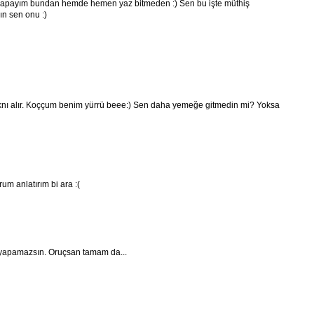
yapayım bundan hemde hemen yaz bitmeden :) Sen bu işte müthiş
ın sen onu :)
dknı alır. Koççum benim yürrü beee:) Sen daha yemeğe gitmedin mi? Yoksa
m anlatırım bi ara :(
 yapamazsın. Oruçsan tamam da...