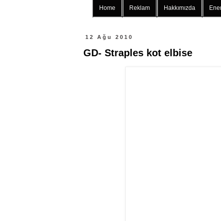
Home
Reklam
Hakkımızda
Ener
12 Ağu 2010
GD- Straples kot elbise