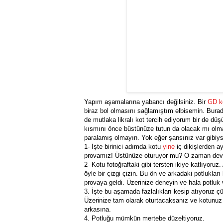
Yapım aşamalarına yabancı değilsiniz. Bir
GD k
biraz bol olmasını sağlamıştım elbisemin. Bura
de mutlaka likralı kot tercih ediyorum bir de dü
kısmını önce büstünüze tutun da olacak mı olm
paralamış olmayın. Yok eğer şansınız var gibiy
1- İşte birinici adımda kotu
yine
iç dikişlerden a
provamız! Üstünüze oturuyor mu? O zaman dev
2- Kotu fotoğraftaki gibi tersten ikiye katlıyoru
öyle bir çizgi çizin. Bu ön ve arkadaki potlukları
provaya geldi. Üzerinize deneyin ve hala potluk v
3. İşte bu aşamada fazlalıkları kesip atıyoruz
Üzerinize tam olarak oturtacaksanız ve kotunuz y
arkasına.
4. Potluğu mümkün mertebe düzeltiyoruz.