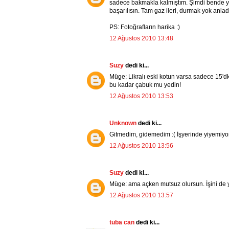
sadece bakmakla kalmıştım. Şimdi bende 
başarılısın. Tam gaz ileri, durmak yok anlad
PS: Fotoğrafların harika :)
12 Ağustos 2010 13:48
Suzy
dedi ki...
Müge: Likralı eski kotun varsa sadece 15'
bu kadar çabuk mu yedin!
12 Ağustos 2010 13:53
Unknown
dedi ki...
Gitmedim, gidemedim :( İşyerinde yiyemiyoru
12 Ağustos 2010 13:56
Suzy
dedi ki...
Müge: ama açken mutsuz olursun. İşini de
12 Ağustos 2010 13:57
tuba can
dedi ki...