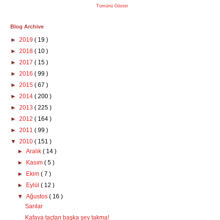
Tümünü Göster
Blog Archive
►
2019
( 19 )
►
2018
( 10 )
►
2017
( 15 )
►
2016
( 99 )
►
2015
( 67 )
►
2014
( 200 )
►
2013
( 225 )
►
2012
( 164 )
►
2011
( 99 )
▼
2010
( 151 )
►
Aralık
( 14 )
►
Kasım
( 5 )
►
Ekim
( 7 )
►
Eylül
( 12 )
▼
Ağustos
( 16 )
Sarılar
Kafaya taçtan başka şey takma!