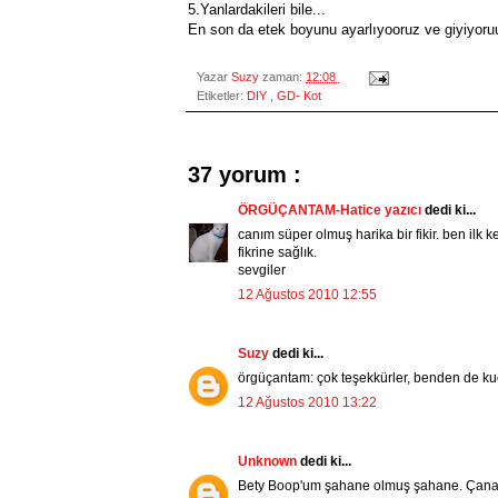
5.Yanlardakileri bile...
En son da etek boyunu ayarlıyooruz ve giyiyoru
Yazar
Suzy
zaman:
12:08
Etiketler:
DIY
,
GD- Kot
37 yorum :
ÖRGÜÇANTAM-Hatice yazıcı
dedi ki...
canım süper olmuş harika bir fikir. ben ilk
fikrine sağlık.
sevgiler
12 Ağustos 2010 12:55
Suzy
dedi ki...
örgüçantam: çok teşekkürler, benden de kuc
12 Ağustos 2010 13:22
Unknown
dedi ki...
Bety Boop'um şahane olmuş şahane. Çanakk