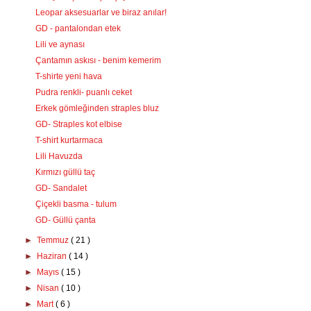
Leopar aksesuarlar ve biraz anılar!
GD - pantalondan etek
Lili ve aynası
Çantamın askısı - benim kemerim
T-shirte yeni hava
Pudra renkli- puanlı ceket
Erkek gömleğinden straples bluz
GD- Straples kot elbise
T-shirt kurtarmaca
Lili Havuzda
Kırmızı güllü taç
GD- Sandalet
Çiçekli basma - tulum
GD- Güllü çanta
►
Temmuz
( 21 )
►
Haziran
( 14 )
►
Mayıs
( 15 )
►
Nisan
( 10 )
►
Mart
( 6 )