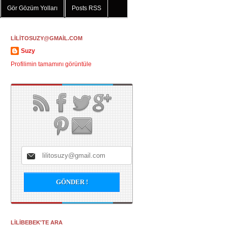
Gör Gözüm Yolları
Posts RSS
LİLİTOSUZY@GMAİL.COM
Suzy
Profilimin tamamını görüntüle
LİLİBEBEK'TE ARA