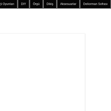
ji Oyunları
DIY
Örgü
Dikiş
Aksesuarlar
Deliorman Sofrası