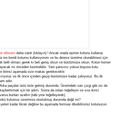
ot elbisem
daha vardı (tıklayın) ! Ancak orada eşimin kotunu kullanıp
da ise kendi kotumu kullanıyorum ve bu derece üzerime oturabilmesi için
şük belli olması gerek ki beli geniş olsun ve büstümüze olsun. Kotun kemer
ayacak mı önceden kestirebilin. Yani şansınız yoksa boşuna kotu
se birinci aşamada size makas gerekecektir.
yırıyoruz ve ilk önce içinden geçip büstümüze kadar çekiyoruz. Bu ilk
am edin.
z. Arka paçalar üstü üste gelmiş durumda. Üzerindeki sarı çizgi gibi siz de
 kaybettirmek için bir adım. Sonra da onları teğelleyin ve sıra ikinci
arsa bunları azaltın (tabi yine teğelleyerek).
 çünkü kotumuz üzerimize oturtulmuş durumda değil mi?
eteri kadar likralı değilse bu aşamada fermuar dikebilirsiniz kotunuzun