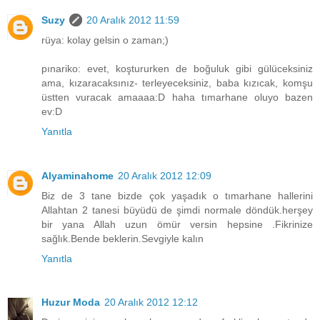
Suzy
20 Aralık 2012 11:59
rüya: kolay gelsin o zaman;)
pınariko: evet, koştururken de boğuluk gibi gülüceksiniz
ama, kızaracaksınız- terleyeceksiniz, baba kızıcak, komşu
üstten vuracak amaaaa:D haha tımarhane oluyo bazen
ev:D
Yanıtla
Alyaminahome
20 Aralık 2012 12:09
Biz de 3 tane bizde çok yaşadık o tımarhane hallerini
Allahtan 2 tanesi büyüdü de şimdi normale döndük.herşey
bir yana Allah uzun ömür versin hepsine .Fikrinize
sağlık.Bende beklerin.Sevgiyle kalın
Yanıtla
Huzur Moda
20 Aralık 2012 12:12