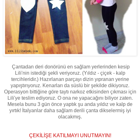
Çantadan deri donörünü en sağlam yerlerinden kesip
Lili'nin istediği şekli veriyoruz. (Yıldız - çiçek - kalp
tercihleridir.) Hazırlanan parçayı dizin yıpranan yerine
yapıştırıyoruz. Kenarları da süslü bir şekilde dikiyoruz.
Operasyon bittiğine göre taytı narkoz etkisinden çıkması için
Lili'ye teslim ediyoruz. O ona ne yapacağını biliyor zaten.
Mesela bunu 3 gün önce yaptık şu anda yıldız ve kalp de
yırtık! İtalyanlar daha sağlam derili çanta dikselermiş iyi
olacakmış.
ÇEKİLİŞE KATILMAYI UNUTMAYIN!