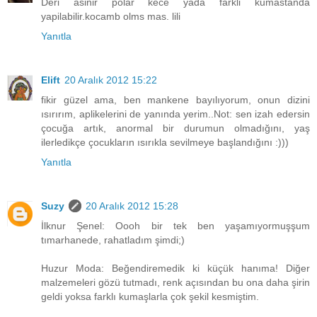
Deri asinir polar kece yada farkli kumastanda
yapilabilir.kocamb olms mas. lili
Yanıtla
Elift
20 Aralık 2012 15:22
fikir güzel ama, ben mankene bayılıyorum, onun dizini
ısırırım, aplikelerini de yanında yerim..Not: sen izah edersin
çocuğa artık, anormal bir durumun olmadığını, yaş
ilerledikçe çocukların ısırıkla sevilmeye başlandığını :)))
Yanıtla
Suzy
20 Aralık 2012 15:28
İlknur Şenel: Oooh bir tek ben yaşamıyormuşşum
tımarhanede, rahatladım şimdi;)
Huzur Moda: Beğendiremedik ki küçük hanıma! Diğer
malzemeleri gözü tutmadı, renk açısından bu ona daha şirin
geldi yoksa farklı kumaşlarla çok şekil kesmiştim.