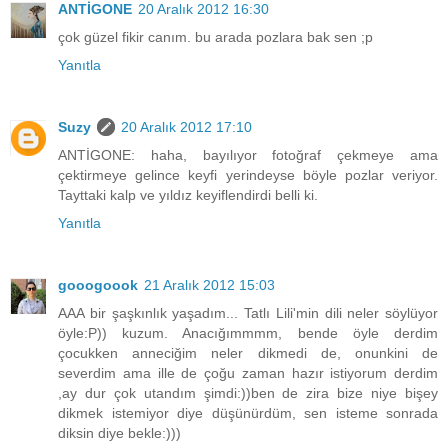
ANTİGONE
20 Aralık 2012 16:30
çok güzel fikir canım. bu arada pozlara bak sen ;p
Yanıtla
Suzy
20 Aralık 2012 17:10
ANTİGONE: haha, bayılıyor fotoğraf çekmeye ama
çektirmeye gelince keyfi yerindeyse böyle pozlar veriyor.
Tayttaki kalp ve yıldız keyiflendirdi belli ki.
Yanıtla
gooogoook
21 Aralık 2012 15:03
AAA bir şaşkınlık yaşadım... Tatlı Lili'min dili neler söylüyor
öyle:P)) kuzum. Anacığımmmm, bende öyle derdim
çocukken anneciğim neler dikmedi de, onunkini de
severdim ama ille de çoğu zaman hazır istiyorum derdim
,ay dur çok utandım şimdi:))ben de zira bize niye bişey
dikmek istemiyor diye düşünürdüm, sen isteme sonrada
diksin diye bekle:)))