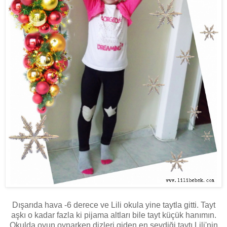
Dışarıda hava -6 derece ve Lili okula yine taytla gitti. Tayt
aşkı o kadar fazla ki pijama altları bile tayt küçük hanımın.
Okulda oyun oynarken dizleri giden en sevdiği taytı Lili'nin