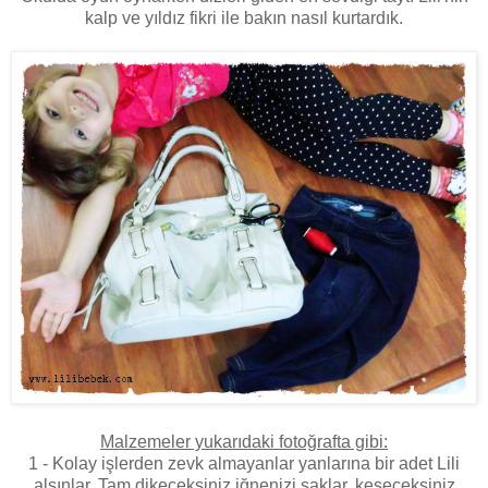
kalp ve yıldız fikri ile bakın nasıl kurtardık.
Malzemeler yukarıdaki fotoğrafta gibi:
1 - Kolay işlerden zevk almayanlar yanlarına bir adet Lili
alsınlar. Tam dikeceksiniz iğnenizi saklar, keseceksiniz