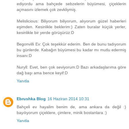
ediyordu ama bahçede sebzelerin büyümesi, çiçeklerin
açmasını izlemek çok zevkliymiş.
Melislicious: Biliyorum biliyorum, alıyorum güzel haberleri
eşimden. Kesinlikle beklerim:) Zaten buralar küçük yerler,
kesinlikle bir yerde görüşürüz:D
Begonvilli Ev: Çok teşekkür ederim. Ben de bunu tadıyorum
bu günlerde. Kabağın büyümesi bu kadar mı mutlu edermiş
insanı:D
Nuryll: Evet, ben çok seviyorum:D Bazı arkadaşlarıma göre
dağ başı ama bence keyif:D
Yanıtla
Ebrushka Blog
16 Haziran 2014 10:31
Bahçeli ev hayalim benim de, ama ankara da değil :)
bayılıyorum çiçeklere, çimlere, minik bostanlara :)
Yanıtla