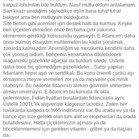
karpuz tohumları bile buldum. Nasıl mutlu oldum anlatamam.
Sarı kirazı sevdiğimi söyledikçe eşim bana tuhaf tuhaf
bakıyor ama ben mutluyum bulduğuma.
Site benim gibi acemiler için destek hattı da kurmuş. Keşke
ben çiçekleri ekmeden önce biri bana çimi yakınına
ekmemem gerektiği konusunda uyarsaydı. E-fidancım'ı daha
önce bulmuş olsaydım muhtemelen bu kadar yorulmak
zorunda kalmazdım. Acemiliğim ve merakımla kendimi daha
çok yormuş oldum. Bahçenin kenarlarına dikilebilecek
olağanüstü güzellikte ağaçlar da buldum sitede. Üstelik
daha önce hiç görmediğim güzellikteler... Satışı yapılan
fidanların hepsi aşılı ve sertifikalı. Bu konu önemli çünkü aşı
olmayınca meyve vermeleri zor ya da meyveler çok minik
olabiliyor. Bu nedenle fidanınızı alırken güvenilir sitelerden
almayı unutmayın. E-fidancım bu konuda ilk akla
gelenlerden. Fidan fiyatları buralardaki fidancılarla aynı.
Üstelik 100TL'lik alışverişte kargonuz ücretsiz. Zaten her
halükarda kargoda bi %65 indiriminiz var. Bu arada ev ya da
bahçe için size gerekli olan tüm alet ve ekipmanları da orada
bulabilirsiniz. Hatta çiçeklerinizin açması ya da
böceklenmemesi için gereken vitamin - gübre ya da ilaçları
da.