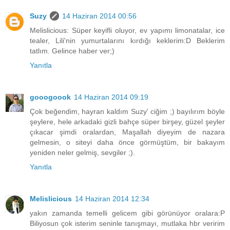
Suzy
14 Haziran 2014 00:56
Melislicious: Süper keyifli oluyor, ev yapımı limonatalar, ice
tealer, Lili'nin yumurtalarını kırdığı keklerim:D Beklerim
tatlım. Gelince haber ver;)
Yanıtla
gooogoook
14 Haziran 2014 09:19
Çok beğendim, hayran kaldım Suzy' ciğim ;) bayılırım böyle
şeylere, hele arkadaki gizli bahçe süper birşey, güzel şeyler
çıkacar şimdi oralardan, Maşallah diyeyim de nazara
gelmesin, o siteyi daha önce görmüştüm, bir bakayım
yeniden neler gelmiş, sevgiler ;).
Yanıtla
Melislicious
14 Haziran 2014 12:34
yakın zamanda temelli gelicem gibi görünüyor oralara:P
Biliyosun çok isterim seninle tanışmayı, mutlaka hbr veririm