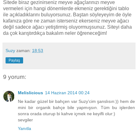
Sitede biraz gezinirseniz meyve ağaçlarınızı meyve
vermeleri için hangi dönemlerde ekmeniz gerektiğini tablo
ile açıkladıklarını buluyorsunuz. Baştan söyleyeyim de öyle
kafanıza göre ne zaman isterseniz ekerseniz meyve ağacı
değil sadece ağacı yetiştirmiş oluyormuşsunuz. Siteyi daha
da çok karıştırdıkça bakalım neler öğreneceğim!
Suzy
zaman:
18:53
Paylaş
9 yorum:
Melislicious
14 Haziran 2014 00:24
Ne kadar güzel bir bahçen var Suzy'cim şanslısın:)) hem de
mini bir organik bahçe bile yapmışsın. Tüm bu işlerden
sonra orada oturup bi kahve içmek ne keyifli olur:)
sevgiler
Yanıtla