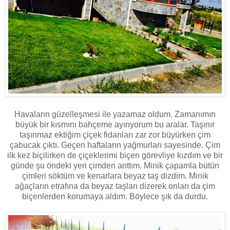
Havaların güzelleşmesi ile yazamaz oldum. Zamanımın
büyük bir kısmını bahçeme ayırıyorum bu aralar. Taşınır
taşınmaz ektiğim çiçek fidanları zar zor büyürken çim
çabucak çıktı. Geçen haftaların yağmurları sayesinde. Çim
ilk kez biçilirken de çiçeklerimi biçen görevliye kızdım ve bir
günde şu öndeki yeri çimden arıttım. Minik çapamla bütün
çimleri söktüm ve kenarlara beyaz taş dizdim. Minik
ağaçların etrafına da beyaz taşları dizerek onları da çim
biçenlerden korumaya aldım. Böylece şık da durdu.