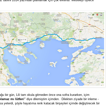
az tatilini 2014 yazından planlamak için çok erkendi. Meseleyi öylece
u bir gün, Lili tam okula gitmeden önce ona sofra kurarken, içim
olamaz mı lütfen
!" diye dilemiştim içimden. Dilekten ziyade bir inleme -
sa yeterdi, şöyle hayatıma renk katacak birşeyleri içimde değiştirecek bir