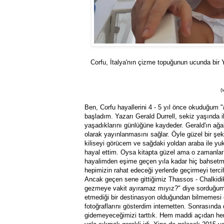
Corfu, İtalya'nın çizme topuğunun ucunda bir 
(
Ben, Corfu hayallerini 4 - 5 yıl önce okuduğum "
başladım. Yazarı Gerald Durrell, sekiz yaşında i
yaşadıklarını günlüğüne kaydeder. Gerald'ın ağa
olarak yayınlanmasını sağlar. Öyle güzel bir şek
kiliseyi görücem ve sağdaki yoldan araba ile yuk
hayal ettim. Oysa kitapta güzel ama o zamanlar
hayalimden eşime geçen yıla kadar hiç bahsetme
hepimizin rahat edeceği yerlerde geçirmeyi terci
Ancak geçen sene gittiğimiz Thassos - Chalkidiki
gezmeye vakit ayıramaz mıyız?" diye sorduğumda
etmediği bir destinasyon olduğundan bilmemesi
fotoğraflarını gösterdim internetten. Sonrasında 
gidemeyeceğimizi tarttık. Hem maddi açıdan he