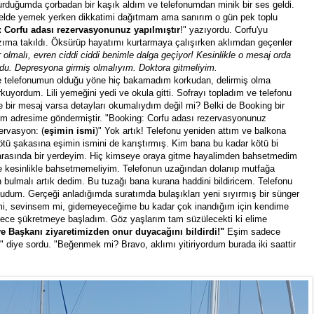
turduğumda çorbadan bir kaşık aldım ve telefonumdan minik bir ses geldi.
nelde yemek yerken dikkatimi dağıtmam ama sanırım o gün pek toplu
 Corfu adası rezervasyonunuz yapılmıştır
!" yazıyordu. Corfu'yu
ıma takıldı. Öksürüp hayatımı kurtarmaya çalışırken aklımdan geçenler
 olmalı, evren ciddi ciddi benimle dalga geçiyor! Kesinlikle o mesaj orda
du. Depresyona girmiş olmalıyım. Doktora gitmeliyim.
e telefonumun olduğu yöne hiç bakamadım korkudan, delirmiş olma
uyordum. Lili yemeğini yedi ve okula gitti. Sofrayı topladım ve telefonu
e bir mesaj varsa detayları okumalıydım değil mi? Belki de Booking bir
im adresime göndermiştir. "Booking: Corfu adası rezervasyonunuz
ervasyon: (
eşimin ismi
)" Yok artık! Telefonu yeniden attım ve balkona
kötü şakasına eşimin ismini de karıştırmış. Kim bana bu kadar kötü bi
 arasında bir yerdeyim. Hiç kimseye oraya gitme hayalimden bahsetmedim
 kesinlikle bahsetmemeliyim. Telefonun uzağından dolanıp mutfağa
on bulmalı artık dedim. Bu tuzağı bana kurana haddini bildiricem. Telefonu
kudum. Gerçeği anladığımda suratımda bulaşıkları yeni sıyırmış bir sünger
 mi, sevinsem mi, gidemeyeceğime bu kadar çok inandığım için kendime
sadece şükretmeye başladım. Göz yaşlarım tam süzülecekti ki elime
e Başkanı ziyaretimizden onur duyacağını bildirdi!"
Eşim sadece
" diye sordu. "Beğenmek mi? Bravo, aklımı yitiriyordum burada iki saattir