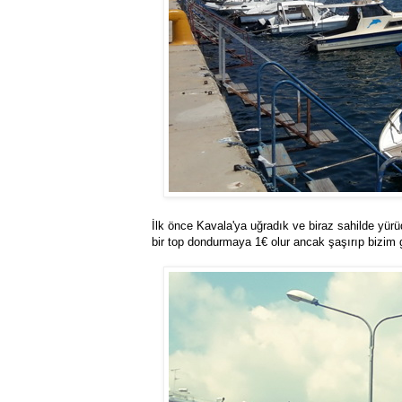
İlk önce Kavala'ya uğradık ve biraz sahilde yür
bir top dondurmaya 1€ olur ancak şaşırıp bizim g