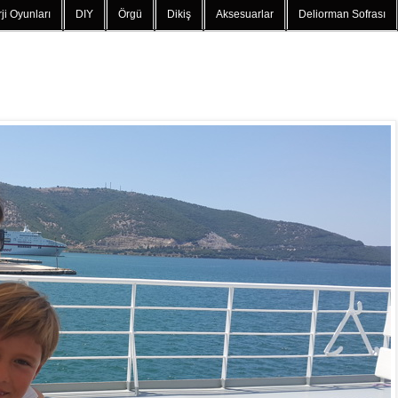
ji Oyunları
DIY
Örgü
Dikiş
Aksesuarlar
Deliorman Sofrası