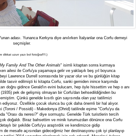
Yunan adası. Yunanca Kerkyra diye anılırken İtalyanlar ona Corfu demeyi
seçmişler.
ve dikkat uzun yazı bol fotoğraf!!!;)
My Family And The Other Animals
" isimli kitaptan sonra kurmaya
ken ailesi ile Corfu'ya yaşamaya gelir ve yaklaşık beş yıl boyunca
beyi Lawrence Durrell sonrasında bir yazar olur ve bu günlüğün kitap
ilde tasvir edilmişti ki kitapta Corfu, sanki gemiden inince karşımda
arı doğru gidince Gerald'ın evini bulucam, hep öyle hissettim ve hep o anı
 (1935) pek de gelişmiş olmayan bir Corfu'dan behsedildiğinden bu
miştim. Çünkü genelde kısıtlı gün sayısında olan yaz tatilimizi
h ediyoruz. Özellikle çocuk olunca bu çok daha önemli bir hal alıyor.
 (Toroni / Possidi) - Makedonya (Ohrid) tatilinde eşime "Corfu'yu da
 "Orası da neresi?" diye sormuştu. Genelde Türk turistlerin tercih
 çok doğaldı. Biraz bahsettim ve minik turumuzdan dönünce ona Corfu
detaylı bir şekilde Corfu'yu araştırdık ve kendimizce gidip
m de mesafe açısından gideceğimiz her destinasyonu çok iyi planlayıp