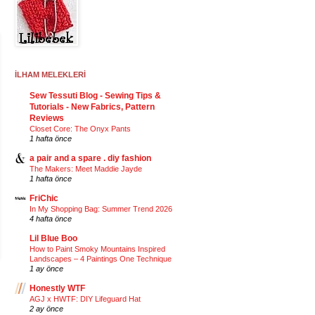
İLHAM MELEKLERİ
Sew Tessuti Blog - Sewing Tips &
Tutorials - New Fabrics, Pattern
Reviews
Closet Core: The Onyx Pants
1 hafta önce
a pair and a spare . diy fashion
The Makers: Meet Maddie Jayde
1 hafta önce
FriChic
In My Shopping Bag: Summer Trend 2026
4 hafta önce
Lil Blue Boo
How to Paint Smoky Mountains Inspired
Landscapes – 4 Paintings One Technique
1 ay önce
Honestly WTF
AGJ x HWTF: DIY Lifeguard Hat
2 ay önce