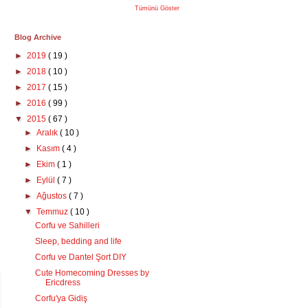
Tümünü Göster
Blog Archive
►
2019
( 19 )
►
2018
( 10 )
►
2017
( 15 )
►
2016
( 99 )
▼
2015
( 67 )
►
Aralık
( 10 )
►
Kasım
( 4 )
►
Ekim
( 1 )
►
Eylül
( 7 )
►
Ağustos
( 7 )
▼
Temmuz
( 10 )
Corfu ve Sahilleri
Sleep, bedding and life
Corfu ve Dantel Şort DIY
Cute Homecoming Dresses by
Ericdress
Corfu'ya Gidiş