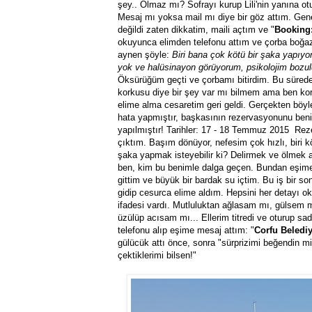
şey.. Olmaz mı? Sofrayı kurup Lili'nin yanına o
Mesaj mı yoksa mail mı diye bir göz attım. Ge
değildi zaten dikkatim, maili açtım ve "
Booking:
okuyunca elimden telefonu attım ve çorba boğaz
aynen şöyle:
Biri bana çok kötü bir şaka yapıyor
yok ve halüsinayon görüyorum, psikolojim bozul
Öksürüğüm geçti ve çorbamı bitirdim. Bu süred
korkusu diye bir şey var mı bilmem ama ben kork
elime alma cesaretim geri geldi. Gerçekten böyl
hata yapmıştır, başkasının rezervasyonunu ben
yapılmıştır! Tarihler: 17 - 18 Temmuz 2015 Rez
çıktım. Başım dönüyor, nefesim çok hızlı, biri 
şaka yapmak isteyebilir ki? Delirmek ve ölmek
ben, kim bu benimle dalga geçen. Bundan eşime
gittim ve büyük bir bardak su içtim. Bu iş bir s
gidip cesurca elime aldım. Hepsini her detayı o
ifadesi vardı. Mutluluktan ağlasam mı, gülsem
üzülüp acısam mı... Ellerim titredi ve oturup 
telefonu alıp eşime mesaj attım: "
Corfu Belediy
gülücük attı önce, sonra "sürprizimi beğendin mi
çektiklerimi bilsen!"