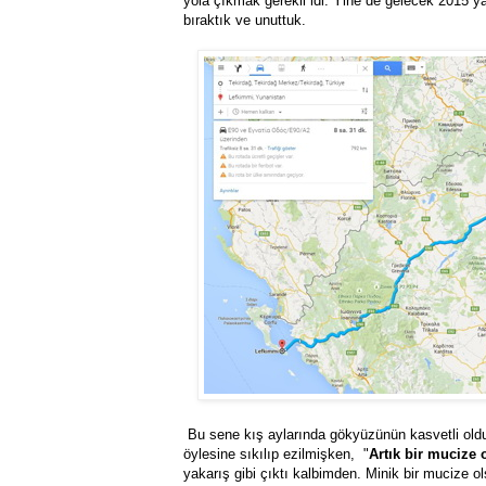
yola çıkmak gerekli idi. Yine de gelecek 2015 y
bıraktık ve unuttuk.
Bu sene kış aylarında gökyüzünün kasvetli olduğ
öylesine sıkılıp ezilmişken, "
Artık bir mucize 
yakarış gibi çıktı kalbimden. Minik bir mucize ol