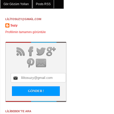
Gör Gözüm Yolları
Posts RSS
LİLİTOSUZY@GMAİL.COM
Suzy
Profilimin tamamını görüntüle
LİLİBEBEK'TE ARA